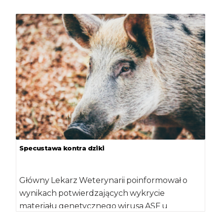
jednodniowych i jaj wylęgowych z […]
Specustawa kontra dziki
Główny Lekarz Weterynarii poinformował o
wynikach potwierdzających wykrycie
materiału genetycznego wirusa ASF u
dziewięciu martwych dzików. Jeden z nich