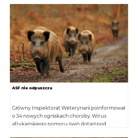
został […]
ASF nie odpuszcza
Główny Inspektorat Weterynarii poinformował
o 34 nowych ogniskach choroby. Wirus
afrykańskiego pomoru świń dotarł pod
Warszawę. Powiatowy Inspektorat