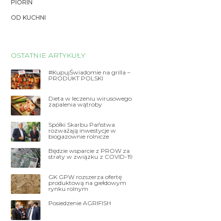
PIORIN
OD KUCHNI
OSTATNIE ARTYKUŁY
#KupujŚwiadomie na grilla –
PRODUKT POLSKI
Dieta w leczeniu wirusowego
zapalenia wątroby
Spółki Skarbu Państwa
rozważają inwestycje w
biogazownie rolnicze
Będzie wsparcie z PROW za
straty w związku z COVID-19
GK GPW rozszerza ofertę
produktową na giełdowym
rynku rolnym
Posiedzenie AGRIFISH