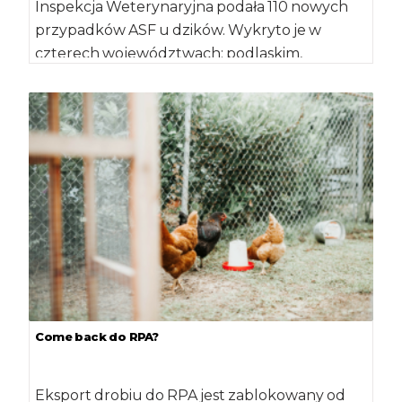
Inspekcja Weterynaryjna podała 110 nowych
przypadków ASF u dzików. Wykryto je w
czterech województwach: podlaskim,
lubelskim, warmińsko-mazurskim i
mazowieckim. Łącznie, […]
Come back do RPA?
Eksport drobiu do RPA jest zablokowany od