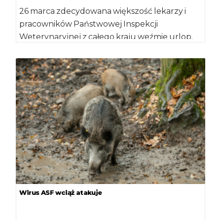
26 marca zdecydowana większość lekarzy i
pracowników Państwowej Inspekcji
Weterynaryjnej z całego kraju weźmie urlop.
Protest to kolejny etap walki […]
Wirus ASF wciąż atakuje