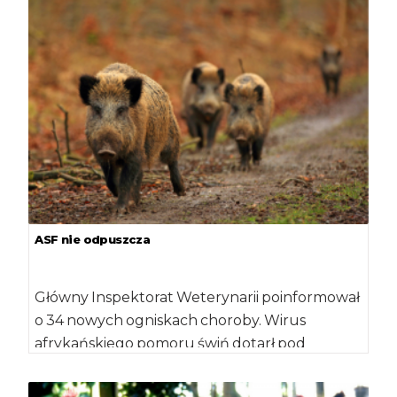
Weterynaryjny w […]
ASF nie odpuszcza
Główny Inspektorat Weterynarii poinformował
o 34 nowych ogniskach choroby. Wirus
afrykańskiego pomoru świń dotarł pod
Warszawę. Powiatowy Inspektorat
Weterynaryjny w […]