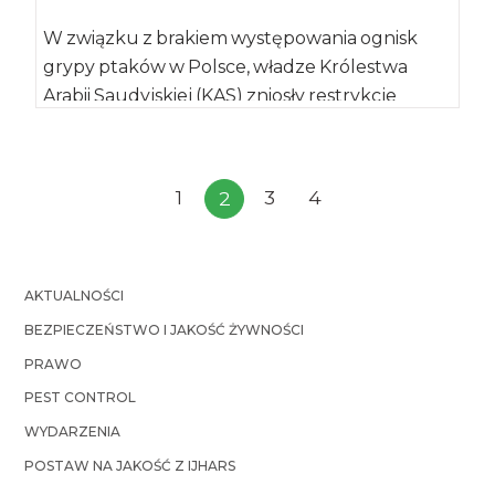
W związku z brakiem występowania ognisk
grypy ptaków w Polsce, władze Królestwa
Arabii Saudyjskiej (KAS) zniosły restrykcje
importowe dla żywych […]
1
3
4
2
AKTUALNOŚCI
BEZPIECZEŃSTWO I JAKOŚĆ ŻYWNOŚCI
PRAWO
PEST CONTROL
WYDARZENIA
POSTAW NA JAKOŚĆ Z IJHARS