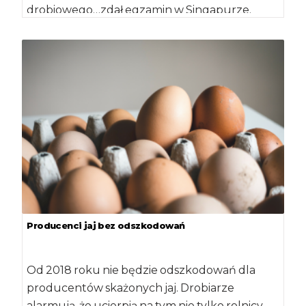
drobiowego…zdał egzamin w Singapurze.
Władze singapurskie uznały, że eksport
mrożonego […]
Producenci jaj bez odszkodowań
Od 2018 roku nie będzie odszkodowań dla
producentów skażonych jaj. Drobiarze
alarmują, że ucierpią na tym nie tylko rolnicy,