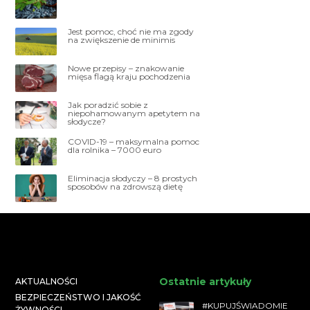
Jest pomoc, choć nie ma zgody
na zwiększenie de minimis
Nowe przepisy – znakowanie
mięsa flagą kraju pochodzenia
Jak poradzić sobie z
niepohamowanym apetytem na
słodycze?
COVID-19 – maksymalna pomoc
dla rolnika – 7000 euro
Eliminacja słodyczy – 8 prostych
sposobów na zdrowszą dietę
Ostatnie artykuły
AKTUALNOŚCI
BEZPIECZEŃSTWO I JAKOŚĆ
#KUPUJŚWIADOMIE
ŻYWNOŚCI