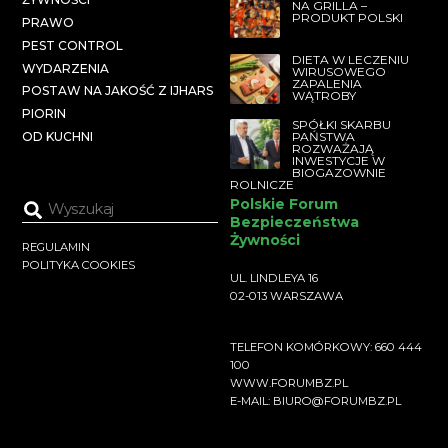
NA GRILLA –
PRODUKT POLSKI
PRAWO
PEST CONTROL
DIETA W LECZENIU
WYDARZENIA
WIRUSOWEGO
ZAPALENIA
POSTAW NA JAKOŚĆ Z IJHARS
WĄTROBY
PIORIN
SPÓŁKI SKARBU
PAŃSTWA
OD KUCHNI
ROZWAŻAJĄ
INWESTYCJE W
BIOGAZOWNIE
ROLNICZE
Polskie Forum
Bezpieczeństwa
Żywności
REGULAMIN
POLITYKA COOKIES
UL. LINDLEYA 16
02-013 WARSZAWA
TELEFON KOMÓRKOWY: 660 444
100
WWW.FORUMBZ.PL
E-MAIL: BIURO@FORUMBZ.PL