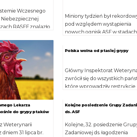
ystemie Wczesnego
Miniony tydzień był rekordow
 Niebezpiecznej
pod względem wystąpienia
szach RASFF znalazło
nowych ognisk ASF w stadach
ienie władz
trzody chlewnej, a także liczb
otyczące polskiego
przypadków choroby […]
rskiego, […]
Polska wolna od ptasiej grypy
Główny Inspektorat Weterynar
zwrócił się do wszystkich pańs
które wprowadziły restrykcje
związane z grypą ptaków z
wnioskiem o ich zniesienie. […]
wnego Lekarza
Kolejne posiedzenie Grupy Zadan
nośnie do grypy ptaków
ds. ASF
z Weterynarii
Kolejne, 32. posiedzenie Grup
z dniem 31 lipca br.
Zadaniowej ds. łagodzenia