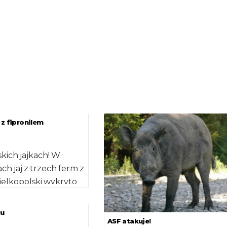
 z fipronilem
skich jajkach! W
ch jaj z trzech ferm z
ielkopolski wykryto
 norm substancji,
iu
ASF atakuje!