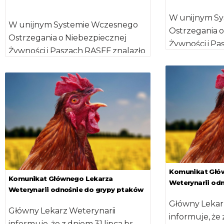
żywych […]
W unijnym S
W unijnym Systemie Wczesnego
Ostrzegania o
Ostrzegania o Niebezpiecznej
Żywności i Pa
Żywności i Paszach RASFF znalazło
się powiadom
się powiadomienie władz
niemieckich d
niemieckich dotyczące polskiego
zakładu drobia
zakładu drobiarskiego, […]
Komunikat Głó
Komunikat Głównego Lekarza
Weterynarii od
Weterynarii odnośnie do grypy ptaków
Główny Lekar
Główny Lekarz Weterynarii
informuje, że 
informuje, że z dniem 31 lipca br.