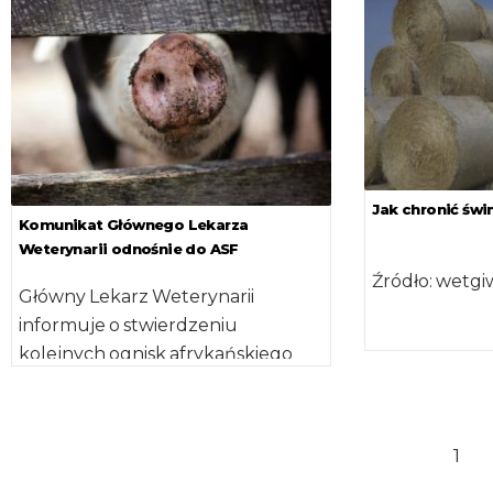
świń […]
Jak chronić świ
Komunikat Głównego Lekarza
Weterynarii odnośnie do ASF
Źródło: wetgi
Główny Lekarz Weterynarii
informuje o stwierdzeniu
kolejnych ognisk afrykańskiego
pomoru świń (ASF) w Polsce. Jest
to czterdzieste szóste, czterdzieste
siódme, […]
1