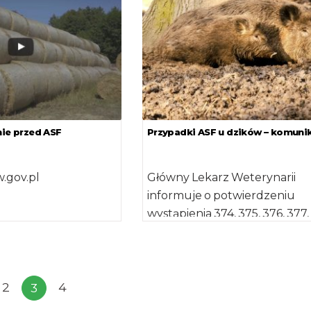
nie przed ASF
Przypadki ASF u dzików – komuni
w.gov.pl
Główny Lekarz Weterynarii
informuje o potwierdzeniu
wystąpienia 374, 375, 376, 377,
379, 380, 381, 382, 383, 384, 38
[…]
2
4
3