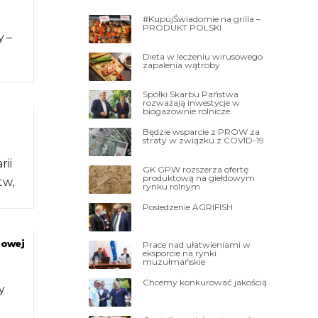
#KupujŚwiadomie na grilla –
PRODUKT POLSKI
y –
Dieta w leczeniu wirusowego
zapalenia wątroby
y
Spółki Skarbu Państwa
rozważają inwestycje w
biogazownie rolnicze
Będzie wsparcie z PROW za
straty w związku z COVID-19
ii
GK GPW rozszerza ofertę
produktową na giełdowym
tw,
rynku rolnym
Posiedzenie AGRIFISH
iowej
Prace nad ułatwieniami w
eksporcie na rynki
muzułmańskie
Chcemy konkurować jakością
y