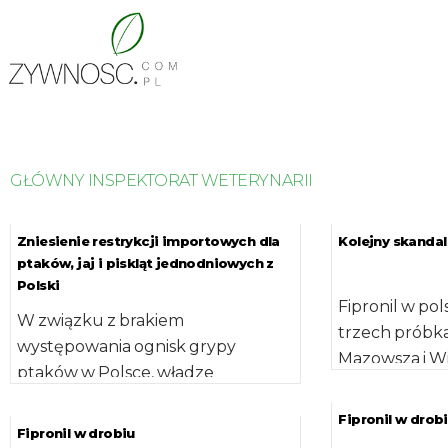
GŁÓWNY INSPEKTORAT WETERYNARII
Zniesienie restrykcji importowych dla
Kolejny skandal
ptaków, jaj i piskląt jednodniowych z
Polski
Fipronil w pol
W związku z brakiem
trzech próbka
występowania ognisk grypy
Mazowsza i W
ptaków w Polsce, władze
przekroczenie
Królestwa Arabii Saudyjskiej (KAS)
której […]
Fipronil w drob
zniosły restrykcje importowe dla
Fipronil w drobiu