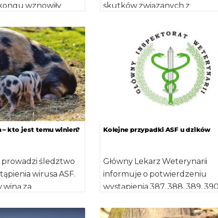
kongu wznowiły
skutków związanych z
ortu drobiu (tuszki,
wystąpieniem przypadków
droby) oraz […]
afrykańskiego pomoru świń
odbyło się 19 lipca br. […]
– kto jest temu winien?
Kolejne przypadki ASF u dzików
a prowadzi śledztwo
Główny Lekarz Weterynarii
tąpienia wirusa ASF.
informuje o potwierdzeniu
 winą za
wystąpienia 387, 388, 389, 390,
 choroby obarcza
392, 393, 394, 395, 396, 397 i
st faktycznie? […]
398 przypadku […]