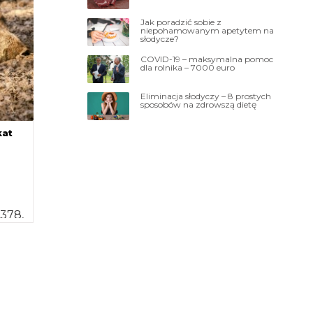
Jak poradzić sobie z
niepohamowanym apetytem na
słodycze?
COVID-19 – maksymalna pomoc
dla rolnika – 7000 euro
Eliminacja słodyczy – 8 prostych
sposobów na zdrowszą dietę
kat
 378,
5 i