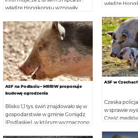
władze Hong
władze Hongkongu wznowiły
możliwość imp
możliwość importu drobiu (tuszki,
elementy i po
elementy i podroby) oraz […]
ASF w Czechach 
ASF na Podlasiu – MRiRW proponuje
budowę ogrodzenia
Czeska policj
Blisko 1,1 tys. świń znajdowało się w
w sprawie wys
gospodarstwie w gminie Goniądz
Część mediów
(Podlaskie), w którym wyznaczono
przeniesienie
50. ognisko afrykańskiego pomoru
Polskę. Jak je