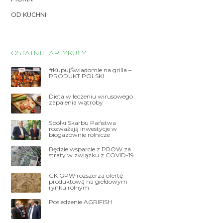
OD KUCHNI
OSTATNIE ARTYKUŁY
#KupujŚwiadomie na grilla –
PRODUKT POLSKI
Dieta w leczeniu wirusowego
zapalenia wątroby
Spółki Skarbu Państwa
rozważają inwestycje w
biogazownie rolnicze
Będzie wsparcie z PROW za
straty w związku z COVID-19
GK GPW rozszerza ofertę
produktową na giełdowym
rynku rolnym
Posiedzenie AGRIFISH