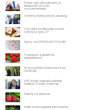
Prace nad ułatwieniami w
eksporcie na rynki
muzułmańskie
Chcemy konkurować jakością
Czy jajka zwiększają ryzyko
cukrzycy typu 2?
Łączy nas PRODUKT POLSKI
Truskawki a glikemia
poposiłkowa
W przyszłości Rzecznik Praw
Zwierząt
ASF wciąż zagraża polskiej
hodowli trzody chlewnej
Maliny na zdrowie
Mało znana jagoda kamczacka