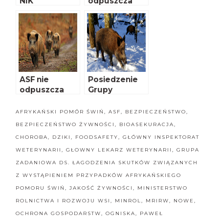
NIK
odpuszcza
ASF nie
Posiedzenie
odpuszcza
Grupy
Zadaniowej
ds. ASF
AFRYKAŃSKI POMÓR ŚWIŃ
,
ASF
,
BEZPIECZEŃSTWO
,
BEZPIECZEŃSTWO ŻYWNOŚCI
,
BIOASEKURACJA
,
CHOROBA
,
DZIKI
,
FOODSAFETY
,
GŁÓWNY INSPEKTORAT
WETERYNARII
,
GŁOWNY LEKARZ WETERYNARII
,
GRUPA
ZADANIOWA DS. ŁAGODZENIA SKUTKÓW ZWIĄZANYCH
Z WYSTĄPIENIEM PRZYPADKÓW AFRYKAŃSKIEGO
POMORU ŚWIŃ
,
JAKOŚĆ ŻYWNOŚCI
,
MINISTERSTWO
ROLNICTWA I ROZWOJU WSI
,
MINROL
,
MRIRW
,
NOWE
,
OCHRONA GOSPODARSTW
,
OGNISKA
,
PAWEŁ