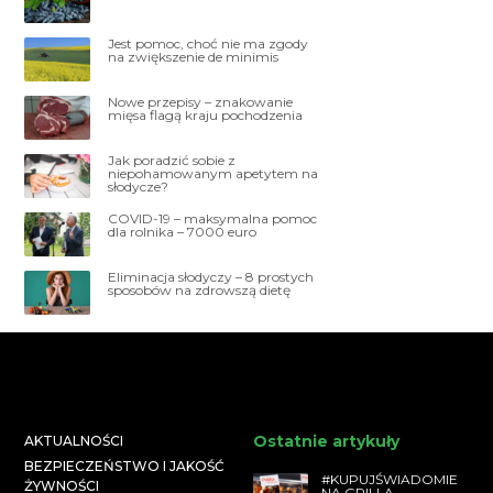
Jest pomoc, choć nie ma zgody
na zwiększenie de minimis
Nowe przepisy – znakowanie
mięsa flagą kraju pochodzenia
Jak poradzić sobie z
niepohamowanym apetytem na
słodycze?
COVID-19 – maksymalna pomoc
dla rolnika – 7000 euro
Eliminacja słodyczy – 8 prostych
sposobów na zdrowszą dietę
Ostatnie artykuły
AKTUALNOŚCI
BEZPIECZEŃSTWO I JAKOŚĆ
#KUPUJŚWIADOMIE
ŻYWNOŚCI
NA GRILLA –