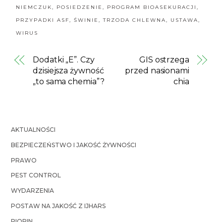
NIEMCZUK
,
POSIEDZENIE
,
PROGRAM BIOASEKURACJI
,
PRZYPADKI ASF
,
ŚWINIE
,
TRZODA CHLEWNA
,
USTAWA
,
WIRUS
Dodatki „E”. Czy
GIS ostrzega
dzisiejsza żywność
przed nasionami
„to sama chemia”?
chia
AKTUALNOŚCI
BEZPIECZEŃSTWO I JAKOŚĆ ŻYWNOŚCI
PRAWO
PEST CONTROL
WYDARZENIA
POSTAW NA JAKOŚĆ Z IJHARS
PIORIN