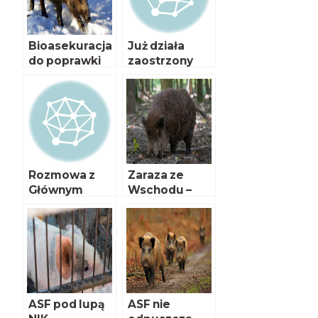
Bioasekuracja
Już działa
do poprawki
zaostrzony
program
bioasekuracji
Rozmowa z
Zaraza ze
Głównym
Wschodu –
Lekarzem
cztery lata
Weterynarii
później
Pawłem
Niemczukiem
ASF pod lupą
ASF nie