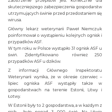
Zaostrzenie przepisów jest koniecznie dla
skuteczniejszego zabezpieczenia gospodarstw
utrzymujących świnie przed przedostaniem się
wirusa.
Główny lekarz weterynarii Paweł Niemczuk
poinformował o wystąpieniu kolejnych ognisk i
przypadków ASF.
W tym roku w Polsce wystąpiło 31 ognisk ASF u
świń. Zidentyfikowano również 250
przypadków ASF u dzików.
Z informacji Głównego Inspektoratu
Weterynarii wynika, że w okresie czerwiec –
lipiec ogniska ASF wystąpiły także w
gospodarstwach na terenie Estonii, Litwy i
Łotwy.
W Estonii były to 2 gospodarstwa, a w każdym z
nich było ponad 3 000 świń. Na Litwie