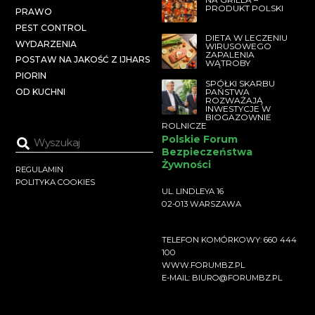
PRODUKT POLSKI
PRAWO
PEST CONTROL
DIETA W LECZENIU
WYDARZENIA
WIRUSOWEGO
ZAPALENIA
POSTAW NA JAKOŚĆ Z IJHARS
WĄTROBY
PIORIN
SPÓŁKI SKARBU
PAŃSTWA
OD KUCHNI
ROZWAŻAJĄ
INWESTYCJE W
BIOGAZOWNIE
ROLNICZE
Polskie Forum
Bezpieczeństwa
Żywności
REGULAMIN
POLITYKA COOKIES
UL. LINDLEYA 16
02-013 WARSZAWA
TELEFON KOMÓRKOWY: 660 444
100
WWW.FORUMBZ.PL
E-MAIL: BIURO@FORUMBZ.PL