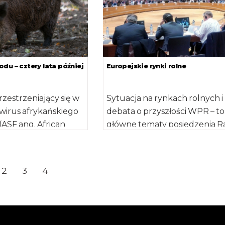
du – cztery lata później
Europejskie rynki rolne
zestrzeniający się w
Sytuacja na rynkach rolnych i
wirus afrykańskiego
debata o przyszłości WPR – to
ASF ang. African
główne tematy posiedzenia R
 dotarł do Europy w
ds. Rolnictwa i Rybołówstwa Un
]
2
3
4