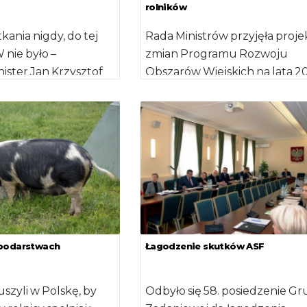
rolników
kania nigdy, do tej
Rada Ministrów przyjęła proje
nie było –
zmian Programu Rozwoju
nister Jan Krzysztof
Obszarów Wiejskich na lata 2
ozpoczynając
2020. Dobrostan zwierząt Bę
]
to nowe działanie, które ma […
spodarstwach
Łagodzenie skutków ASF
uszyli w Polskę, by
Odbyło się 58. posiedzenie G