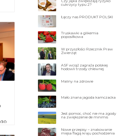
Czy jajka zwiększają ryzyko
cukrzycy typu 2?
Łączy nas PRODUKT POLSKI
Truskawki a glikemia
poposiłkowa
W przyszłości Rzecznik Praw
Zwierząt
ASF wciąż zagraża polskiej
hodowli trzody chlewnej
Maliny na zdrowie
Mało znana jagoda kamczacka
o
Jest pomoc, choć nie ma zgody
na zwiększenie de minimis
ego
ów
Nowe przepisy – znakowanie
mięsa flagą kraju pochodzenia