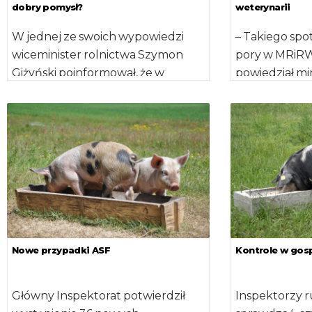
dobry pomysł?
weterynarii
W jednej ze swoich wypowiedzi
– Takiego spot
wiceminister rolnictwa Szymon
pory w MRiRW 
Giżyński poinformował, że w
powiedział mi
wyjątkowych przypadkach istnieje
Ardanowski r
możliwość zakopania znalezionych
spotkanie z […
zwłok padłych […]
Nowe przypadki ASF
Kontrole w go
Główny Inspektorat potwierdził
Inspektorzy r