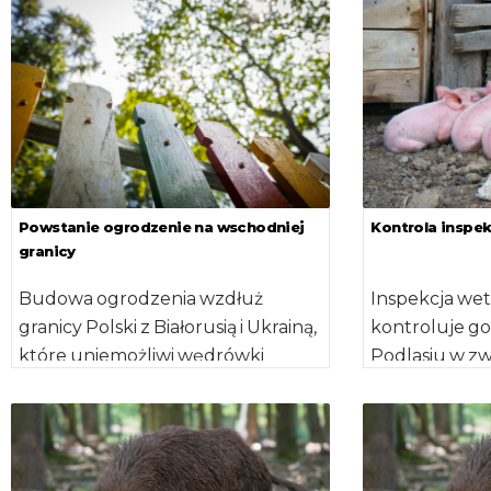
konieczności zmiany odzieży i […]
ASF, z czego b
Powstanie ogrodzenie na wschodniej
Kontrola inspe
granicy
Budowa ogrodzenia wzdłuż
Inspekcja we
granicy Polski z Białorusią i Ukrainą,
kontroluje g
które uniemożliwi wędrówki
Podlasiu w zw
dzikom i pozwoli walczyć z
Podlaskie jes
wirusem ASF będzie […]
regionem w Po
lata temu […]