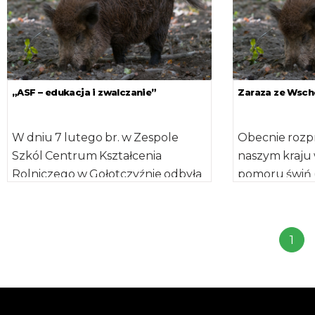
„ASF – edukacja i zwalczanie”
Zaraza ze Wscho
W dniu 7 lutego br. w Zespole
Obecnie rozpr
Szkól Centrum Kształcenia
naszym kraju 
Rolniczego w Gołotczyźnie odbyła
pomoru świń (
się konferencja pt. „ASF – edukacja
Swine Fever),
[…]
2007 roku. […
1