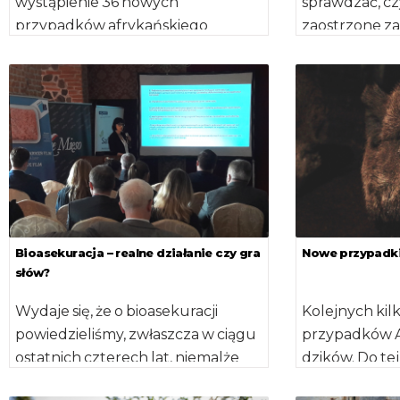
wystąpienie 36 nowych
sprawdzać, czy
przypadków afrykańskiego
zaostrzone za
pomoru świń, które pojawiły się w
Kontrole czek
dniach 26 marca – 1 kwietnia. […]
tysięcy gospo
utrzymującyc
Bioasekuracja – realne działanie czy gra
Nowe przypadk
słów?
Wydaje się, że o bioasekuracji
Kolejnych kilk
powiedzieliśmy, zwłaszcza w ciągu
przypadków A
ostatnich czterech lat, niemalże
dzików. Do tej
wszystko. Poruszyliśmy tematy
potwierdzono