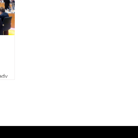
ady
ii […]