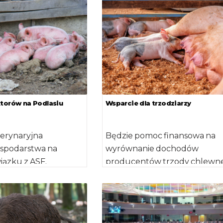
lisko 500 […]
związanych z wystąpieniem
przypadków afrykańskiego
pomoru […]
ktorów na Podlasiu
Wsparcie dla trzodziarzy
terynaryjna
Będzie pomoc finansowa na
ospodarstwa na
wyrównanie dochodów
iązku z ASF.
producentów trzody chlewne
t pierwszym
terenów objętych ASF. Agenc
lsce, gdzie cztery
Restrukturyzacji i Modernizacj
Rolnictwa uruchamia nową […