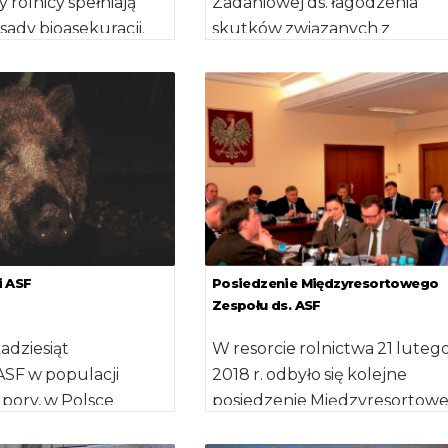
 rolnicy spełniają
Zadaniowej ds. łagodzenia
sady bioasekuracji.
skutków związanych z
ają prawie 200
wystąpieniem przypadków
darstw
afrykańskiego pomoru świń.
h trzodę […]
Omówiono aktualną sytuację
epizootyczną […]
i ASF
Posiedzenie Międzyresortowego
Zespołu ds. ASF
adziesiąt
W resorcie rolnictwa 21 luteg
SF w populacji
2018 r. odbyło się kolejne
 pory, w Polsce
posiedzenie Międzyresortow
 1415 przypadków
Zespołu ds. łagodzenia skutk