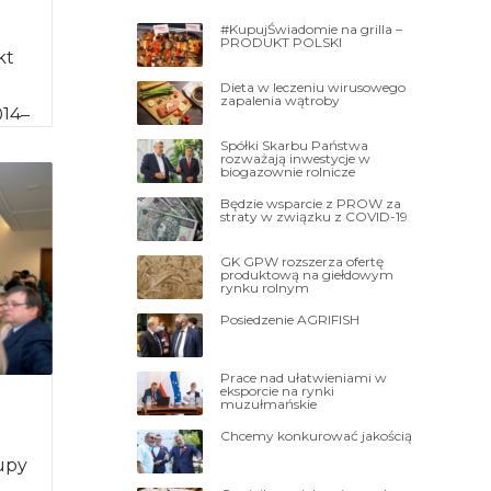
#KupujŚwiadomie na grilla –
PRODUKT POLSKI
kt
Dieta w leczeniu wirusowego
zapalenia wątroby
014–
dzie
Spółki Skarbu Państwa
rozważają inwestycje w
]
biogazownie rolnicze
Będzie wsparcie z PROW za
straty w związku z COVID-19
GK GPW rozszerza ofertę
produktową na giełdowym
rynku rolnym
Posiedzenie AGRIFISH
Prace nad ułatwieniami w
eksporcie na rynki
muzułmańskie
Chcemy konkurować jakością
rupy