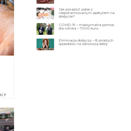
Jak poradzić sobie z
niepohamowanym apetytem na
słodycze?
COVID-19 – maksymalna pomoc
dla rolnika – 7000 euro
Eliminacja słodyczy – 8 prostych
sposobów na zdrowszą dietę
j z
ja
i
]