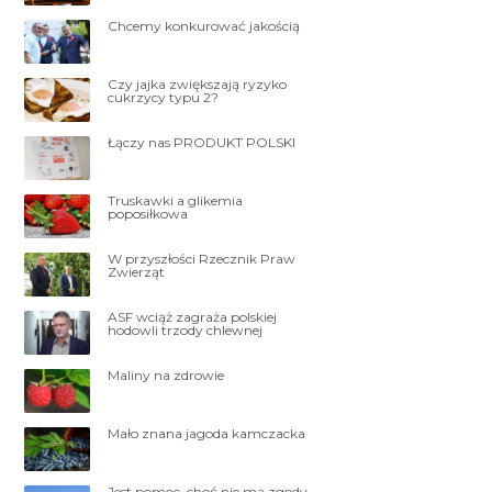
Chcemy konkurować jakością
Czy jajka zwiększają ryzyko
cukrzycy typu 2?
Łączy nas PRODUKT POLSKI
Truskawki a glikemia
poposiłkowa
W przyszłości Rzecznik Praw
Zwierząt
ASF wciąż zagraża polskiej
hodowli trzody chlewnej
Maliny na zdrowie
Mało znana jagoda kamczacka
Jest pomoc, choć nie ma zgody