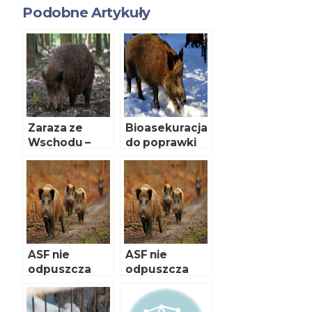
Podobne Artykuły
Zaraza ze
Bioasekuracja
Wschodu –
do poprawki
cztery lata
później
ASF nie
ASF nie
odpuszcza
odpuszcza