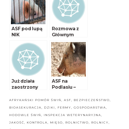
ASF pod lupą
Rozmowa z
NIK
Głównym
Lekarzem
Weterynarii
Pawłem
Niemczukiem
Już działa
ASF na
zaostrzony
Podlasiu –
program
MRiRW
bioasekuracji
proponuje
AFRYKAŃSKI POMÓR ŚWIŃ
,
ASF
,
BEZPIECZEŃSTWO
,
budowę
BIOASEKURACJA
,
DZIKI
,
FERMY
,
GOSPODARSTWA
,
ogrodzenia
HODOWLE ŚWIŃ
,
INSPEKCJA WETERYNARYJNA
,
JAKOŚĆ
,
KONTROLA
,
MIĘSO
,
ROLNICTWO
,
ROLNICY
,