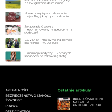
na zwiększenie de minimis
Nowe przepisy – znakowanie
mięsa flagą kraju pochodzenia
Jak poradzić sobie z
niepohamowanym apetytem na
słodycze?
COVID-19 – maksymalna pomoc
dla rolnika – 7000 euro
Eliminacja słodyczy – 8 prostych
sposobów na zdrowszą dietę
Ostatnie artykuły
AKTUALNOŚCI
BEZPIECZEŃSTWO I JAKOŚĆ
#KUPUJŚWIADOMIE
ŻYWNOŚCI
NA GRILLA –
PRODUKT POLSKI
PRAWO
PEST CONTROL