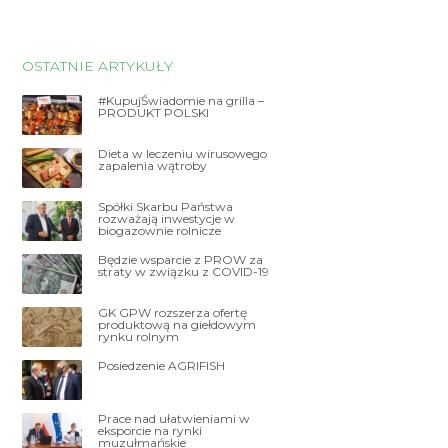
OSTATNIE ARTYKUŁY
#KupujŚwiadomie na grilla –
PRODUKT POLSKI
Dieta w leczeniu wirusowego
zapalenia wątroby
Spółki Skarbu Państwa
rozważają inwestycje w
biogazownie rolnicze
Będzie wsparcie z PROW za
straty w związku z COVID-19
GK GPW rozszerza ofertę
produktową na giełdowym
rynku rolnym
Posiedzenie AGRIFISH
Prace nad ułatwieniami w
eksporcie na rynki
muzułmańskie