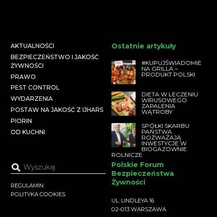
Ostatnie artykuły
AKTUALNOŚCI
BEZPIECZEŃSTWO I JAKOŚĆ
#KUPUJŚWIADOMIE
ŻYWNOŚCI
NA GRILLA –
PRODUKT POLSKI
PRAWO
PEST CONTROL
DIETA W LECZENIU
WYDARZENIA
WIRUSOWEGO
ZAPALENIA
POSTAW NA JAKOŚĆ Z IJHARS
WĄTROBY
PIORIN
SPÓŁKI SKARBU
PAŃSTWA
OD KUCHNI
ROZWAŻAJĄ
INWESTYCJE W
BIOGAZOWNIE
ROLNICZE
Polskie Forum
Bezpieczeństwa
Żywności
REGULAMIN
POLITYKA COOKIES
UL. LINDLEYA 16
02-013 WARSZAWA