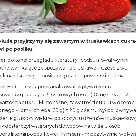
tykule przyjrzymy się zawartym w truskawkach cukra
i po posiłku.
ri dokonał przeglądu literatury i podsumował wyniki
tne wynikające ze spożywania truskawek. Cześć z tych
 na glikemię poposiłkową oraz odpowiedź insuliny.
ii. Badacze z Japonii analizowali wpływ dżemu
powiedź glukozy u 30 zdrowych osób (10 mężczyzn i 20
awartością cukru. Mimo różnej zawartości cukru w dżemie
nego kromki chleba (60 g) z 20 g dżemu był porównywa
stężenie glukozy we krwi po spożyciu dżemów truskawko
ik dostarczył wstępnych dowodów na to, że u osób
erglikemii poposiłkowej. Tym samym pozytywnie wpływ