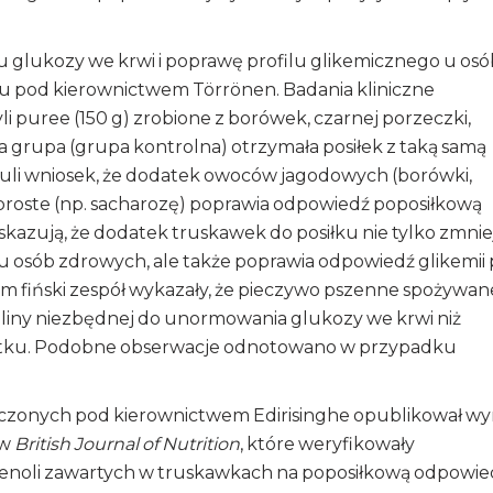
lukozy we krwi i poprawę profilu glikemicznego u osó
u pod kierownictwem Törrönen. Badania kliniczne
 puree (150 g) zrobione z borówek, czarnej porzeczki,
a grupa (grupa kontrolna) otrzymała posiłek z taką samą
nuli wniosek, że dodatek owoców jagodowych (borówki,
proste (np. sacharozę) poprawia odpowiedź poposiłkową
azują, że dodatek truskawek do posiłku nie tylko zmnie
 u osób zdrowych, ale także poprawia odpowiedź glikemii
m fiński zespół wykazały, że pieczywo pszenne spożywan
liny niezbędnej do unormowania glukozy we krwi niż
datku. Podobne obserwacje odnotowano w przypadku
czonych pod kierownictwem Edirisinghe opublikował wyn
 w
British Journal of Nutrition
, które weryfikowały
lifenoli zawartych w truskawkach na poposiłkową odpowie