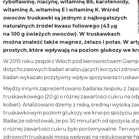
ryboflawinę, niacynę, witaminę B6, karotenoidy,
witaminę A, witaminę E i witaminę K. Wśród
owoców truskawki są jednym z najbogatszych
naturalnych źródeł kwasu foliowego (43 μg
na 100 g świeżych owoców). W truskawkach
można znaleźć także magnez, żelazo i potas. W ar
prostych, które wpływają na poziom glukozy we krw
W 2015 roku zespół z Włoch pod kierownictwem Giampie
dotychczasowych badań analizujących korzyści zdrowo
badań wykazało pozytywny wpływ spożywania truskawek
Między innymi zaprezentowano badania zespołu z Japon
truskawkowego (20 g) o różnej zawartości cukru na od
kobiet). Analizowano dżemy z niską, średnią i wysoką z
truskawkowym poziom glukozy we krwi po spożyciu jed
Badacze odnotowali, że po 30 minutach od spożycia, 
o różnej zawartości cukru było porównywalne. Ten wyn
zdrowych truskawki mogą wpływać na redukowanie hip