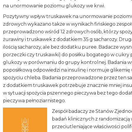
na unormowanie poziomu glukozy we krwi.
Pozytywny wpływ truskawek na unormowanie poziomu g
zdrowych wykazano także w wynikach fińskiego zespoł
przeprowadzono wśród 12 zdrowych osób, którzy spożyli
żurawiny i truskawek z dodatkiem 35 g sacharozy. Drug
ilością sacharozy, ale bez dodatku puree. Badacze wys
porzeczki czy truskawki) do posiłku bogatego w cukry 
glukozy w porównaniu do grupy kontrolnej. Badania wsk
poposiłkową odpowiedzi na insulinę i normuje glikemię
spożyciu chleba. Badania przeprowadzone przez ten sa
z dodatkiem truskawek potrzebuje znacznie mniej insu
w sytuacji spożycia pszennego pieczywa bez tego do
pieczywa pełnoziarnistego.
Zespół badaczy ze Stanów Zjedno
badań klinicznych z randomizacją
przeciutleniające właściwości po