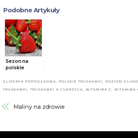
Podobne Artykuły
Sezon na
polskie
truskawki
rozpoczęty
GLIKEMIA POPOSIŁKOWA
,
POLSKIE TRUSKAWKI
,
POZIOM GLUKO
TRUSKAWKI
,
TRUSKAWKI A CUKRZYCA
,
WITAMINA C
,
WITAMINA
Maliny na zdrowie