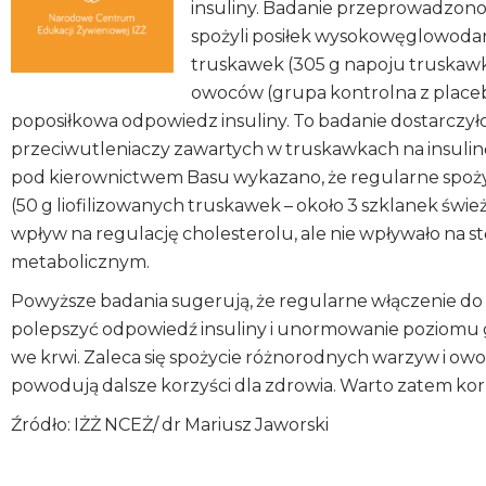
insuliny. Badanie przeprowadzono 
spożyli posiłek wysokowęglowoda
truskawek (305 g napoju truskawk
owoców (grupa kontrolna z placeb
poposiłkowa odpowiedz insuliny. To badanie dostarcz
przeciwutleniaczy zawartych w truskawkach na insuli
pod kierownictwem Basu wykazano, że regularne spoży
(50 g liofilizowanych truskawek – około 3 szklanek św
wpływ na regulację cholesterolu, ale nie wpływało na s
metabolicznym.
Powyższe badania sugerują, że regularne włączenie do 
polepszyć odpowiedź insuliny i unormowanie poziomu 
we krwi. Zaleca się spożycie różnorodnych warzyw i owo
powodują dalsze korzyści dla zdrowia. Warto zatem ko
Źródło: IŻŻ NCEŻ/ dr Mariusz Jaworski