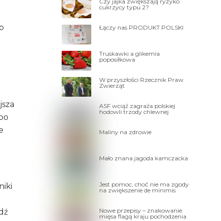
Czy jajka zwiększają ryzyko
cukrzycy typu 2?
b
Łączy nas PRODUKT POLSKI
Truskawki a glikemia
poposiłkowa
W przyszłości Rzecznik Praw
Zwierząt
jsza
ASF wciąż zagraża polskiej
hodowli trzody chlewnej
 po
e
Maliny na zdrowie
Mało znana jagoda kamczacka
Jest pomoc, choć nie ma zgody
iki
na zwiększenie de minimis
Nowe przepisy – znakowanie
dź
mięsa flagą kraju pochodzenia