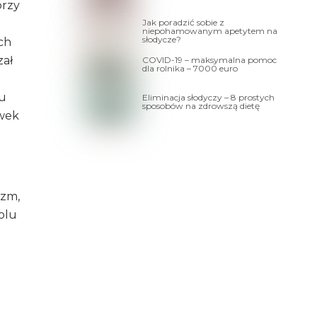
órzy
Jak poradzić sobie z
niepohamowanym apetytem na
słodycze?
ch
zał
COVID-19 – maksymalna pomoc
dla rolnika – 7000 euro
łu
Eliminacja słodyczy – 8 prostych
sposobów na zdrowszą dietę
awek
izm,
olu