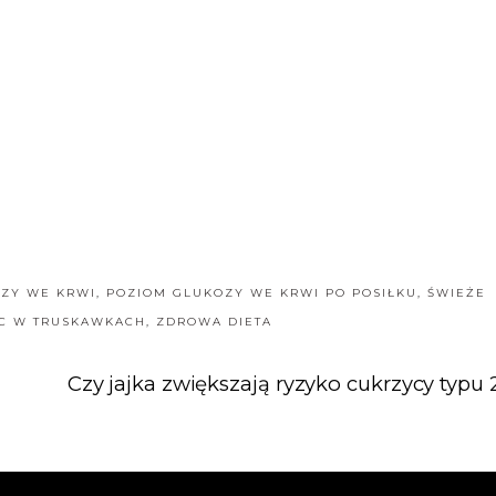
ZY WE KRWI
,
POZIOM GLUKOZY WE KRWI PO POSIŁKU
,
ŚWIEŻE
 C W TRUSKAWKACH
,
ZDROWA DIETA
Czy jajka zwiększają ryzyko cukrzycy typu 