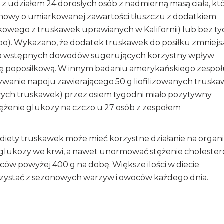
z udziałem 24 dorosłych osób z nadmierną masą ciała, kt
nowy o umiarkowanej zawartości tłuszczu z dodatkiem
owego z truskawek uprawianych w Kalifornii) lub bez ty
o). Wykazano, że dodatek truskawek do posiłku zmniejs
yło wstępnych dowodów sugerujących korzystny wpływ
nę poposiłkową. W innym badaniu amerykańskiego zespo
wanie napoju zawierającego 50 g liofilizowanych trusk
ieżych truskawek) przez osiem tygodni miało pozytywny
tężenie glukozy na czczo u 27 osób z zespołem
diety truskawek może mieć korzystne działanie na organ
glukozy we krwi, a nawet unormować stężenie cholester
ców powyżej 400 g na dobę. Większe ilości w diecie
rzystać z sezonowych warzyw i owoców każdego dnia.