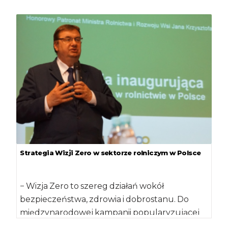
ponad 550 ton nielegalnych środków ochrony
[…]
Strategia Wizji Zero w sektorze rolniczym w Polsce
− Wizja Zero to szereg działań wokół
bezpieczeństwa, zdrowia i dobrostanu. Do
międzynarodowej kampanii popularyzującej
„Wizję Zero” przystąpiliśmy w ubiegłym […]