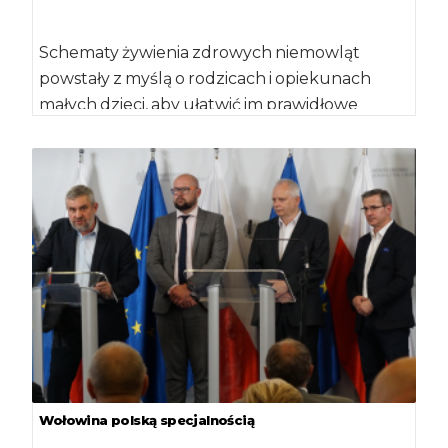
Schematy żywienia zdrowych niemowląt
powstały z myślą o rodzicach i opiekunach
małych dzieci, aby ułatwić im prawidłowe
wprowadzanie produktów uzupełniających
do „mlecznej” diety swoich […]
Wołowina polską specjalnością