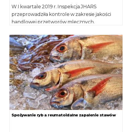
W I kwartale 2019 r. Inspekcja JHARS
przeprowadziła kontrole w zakresie jakości
handlowej przetworów mlecznych,
przetworów pomidorowych, napojów
spirytusowych, świeżych […]
Spożywanie ryb a reumatoidalne zapalenie stawów