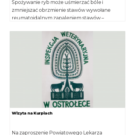
Spożywanie ryb może uśmierzać bóle i
zmniejszać obrzmienie stawów wywołane
reumatoidalnym zapaleniem stawów –
sugerują badania amerykańskich specjalistów
opublikowane przez […]
Wizyta na Kurpiach
Na zaproszenie Powiatowego Lekarza