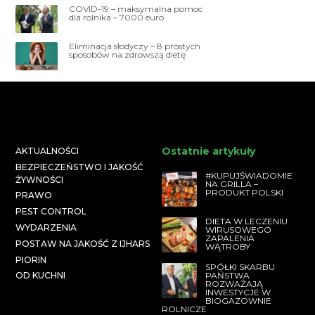
COVID-19 – maksymalna pomoc
dla rolnika – 7000 euro
Eliminacja słodyczy – 8 prostych
sposobów na zdrowszą dietę
Ostatnie artykuły
AKTUALNOŚCI
BEZPIECZEŃSTWO I JAKOŚĆ
#KUPUJŚWIADOMIE
ŻYWNOŚCI
NA GRILLA –
PRODUKT POLSKI
PRAWO
PEST CONTROL
DIETA W LECZENIU
WYDARZENIA
WIRUSOWEGO
ZAPALENIA
POSTAW NA JAKOŚĆ Z IJHARS
WĄTROBY
PIORIN
SPÓŁKI SKARBU
PAŃSTWA
OD KUCHNI
ROZWAŻAJĄ
INWESTYCJE W
BIOGAZOWNIE
ROLNICZE