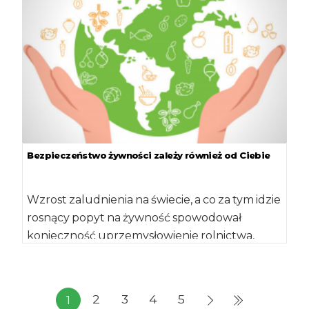
Bezpieczeństwo żywności zależy również od Ciebie
Wzrost zaludnienia na świecie, a co za tym idzie
rosnący popyt na żywność spowodował
konieczność uprzemysłowienie rolnictwa,
zarówno produkcji roślinnej jak i zwierzęcej.
Zmieniający […]
2
3
4
5
1