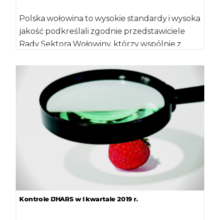
Polska wołowina to wysokie standardy i wysoka
jakość podkreślali zgodnie przedstawiciele
Rady Sektora Wołowiny, którzy wspólnie z
ministrem Janem Krzysztofem […]
Kontrole IJHARS w I kwartale 2019 r.