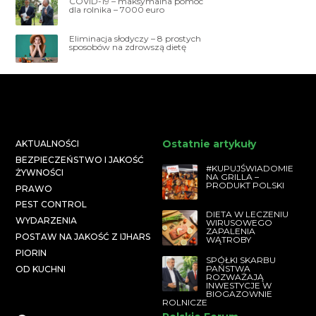
COVID-19 – maksymalna pomoc
dla rolnika – 7000 euro
Eliminacja słodyczy – 8 prostych
sposobów na zdrowszą dietę
Ostatnie artykuły
AKTUALNOŚCI
BEZPIECZEŃSTWO I JAKOŚĆ
#KUPUJŚWIADOMIE
ŻYWNOŚCI
NA GRILLA –
PRODUKT POLSKI
PRAWO
PEST CONTROL
DIETA W LECZENIU
WYDARZENIA
WIRUSOWEGO
ZAPALENIA
POSTAW NA JAKOŚĆ Z IJHARS
WĄTROBY
PIORIN
SPÓŁKI SKARBU
PAŃSTWA
OD KUCHNI
ROZWAŻAJĄ
INWESTYCJE W
BIOGAZOWNIE
ROLNICZE