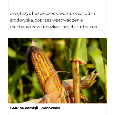
Zwiększyć bezpieczeństwo zdrowia ludzi i
środowiska, poprzez wprowadzenie
mechanizmów umożliwiających skuteczną
kontrolę i ewentualne ograniczanie upraw
GMO – zakłada znowelizowana […]
GMO na komisji – ponownie!