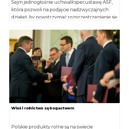
Sejm jednogłośnie uchwalił specustawę ASF,
która pozwoli na podjęcie nadzwyczajnych
działań, by powstrzymać rozprzestrzenianie się
wirusa afrykańskiego pomoru świń. Wszyscy
[…]
Wieś i rolnictwo są bogactwem
Polskie produkty rolne są na świecie