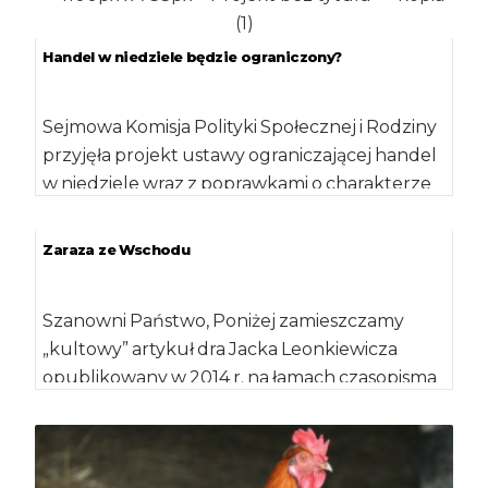
Handel w niedziele będzie ograniczony?
Sejmowa Komisja Polityki Społecznej i Rodziny
przyjęła projekt ustawy ograniczającej handel
w niedziele wraz z poprawkami o charakterze
legislacyjnym naniesionymi […]
Zaraza ze Wschodu
Szanowni Państwo, Poniżej zamieszczamy
„kultowy” artykuł dra Jacka Leonkiewicza
opublikowany w 2014 r. na łamach czasopisma
„Bezpieczeństwo i Higiena Żywności”. Mimo […]