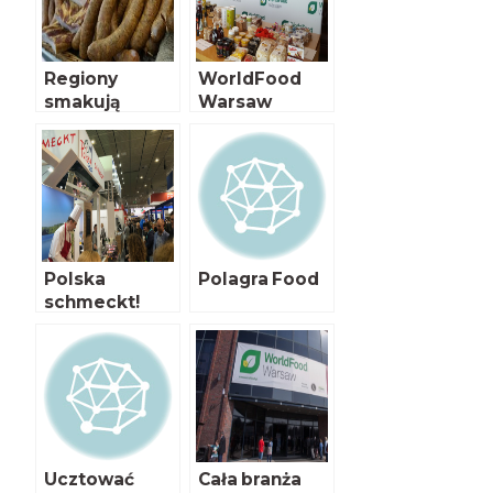
Regiony
WorldFood
smakują
Warsaw
Polska
Polagra Food
schmeckt!
Ucztować
Cała branża