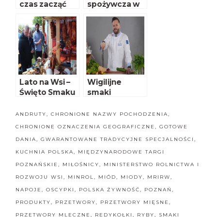
czas zacząć
spożywcza w
stolicy na
zaproszenie
WorldFood
Lato na Wsi –
Wigilijne
Święto Smaku
smaki
i Tradycji w
Minikowie
ANDRUTY
,
CHRONIONE NAZWY POCHODZENIA
,
CHRONIONE OZNACZENIA GEOGRAFICZNE
,
GOTOWE
DANIA
,
GWARANTOWANE TRADYCYJNE SPECJALNOŚCI
,
KUCHNIA POLSKA
,
MIĘDZYNARODOWE TARGI
POZNAŃSKIE
,
MIŁOŚNICY
,
MINISTERSTWO ROLNICTWA I
ROZWOJU WSI
,
MINROL
,
MIÓD
,
MIODY
,
MRIRW
,
NAPOJE
,
OSCYPKI
,
POLSKA ŻYWNOŚĆ
,
POZNAŃ
,
PRODUKTY
,
PRZETWORY
,
PRZETWORY MIĘSNE
,
PRZETWORY MLECZNE
,
REDYKOŁKI
,
RYBY
,
SMAKI