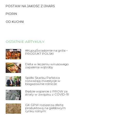
POSTAW NA JAKOŚĆ Z IJHARS
PIORIN
OD KUCHNI
OSTATNIE ARTYKUŁY
#KupujŚwiadomie na grilla –
PRODUKT POLSKI
Dieta w leczeniu wirusowego
zapalenia wątroby
Spółki Skarbu Państwa
rozważają inwestycje w
biogazownie rolnicze
Będzie wsparcie z PROW za
straty w związku z COVID-19
GK GPW rozszerza ofertę
produktową na giełdowym
rynku rolnym