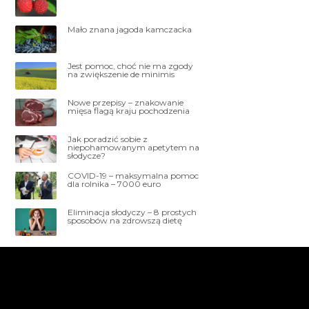
Mało znana jagoda kamczacka
Jest pomoc, choć nie ma zgody
na zwiększenie de minimis
Nowe przepisy – znakowanie
mięsa flagą kraju pochodzenia
Jak poradzić sobie z
niepohamowanym apetytem na
słodycze?
COVID-19 – maksymalna pomoc
dla rolnika – 7000 euro
Eliminacja słodyczy – 8 prostych
sposobów na zdrowszą dietę