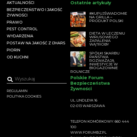
Ostatnie artykuły
AKTUALNOŚCI
BEZPIECZEŃSTWO I JAKOŚĆ
#KUPUJŚWIADOMIE
ŻYWNOŚCI
NA GRILLA –
PRODUKT POLSKI
PRAWO
PEST CONTROL
DIETA W LECZENIU
WYDARZENIA
WIRUSOWEGO
ZAPALENIA
POSTAW NA JAKOŚĆ Z IJHARS
WĄTROBY
PIORIN
SPÓŁKI SKARBU
PAŃSTWA
OD KUCHNI
ROZWAŻAJĄ
INWESTYCJE W
BIOGAZOWNIE
ROLNICZE
Polskie Forum
Bezpieczeństwa
Żywności
REGULAMIN
POLITYKA COOKIES
UL. LINDLEYA 16
02-013 WARSZAWA
TELEFON KOMÓRKOWY: 660 444
100
WWW.FORUMBZ.PL