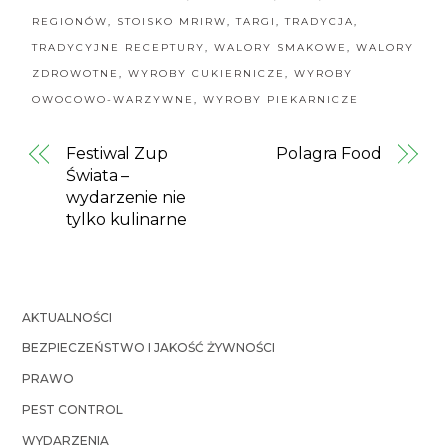
REGIONÓW
,
STOISKO MRIRW
,
TARGI
,
TRADYCJA
,
TRADYCYJNE RECEPTURY
,
WALORY SMAKOWE
,
WALORY
ZDROWOTNE
,
WYROBY CUKIERNICZE
,
WYROBY
OWOCOWO-WARZYWNE
,
WYROBY PIEKARNICZE
Festiwal Zup
Polagra Food
Świata –
wydarzenie nie
tylko kulinarne
AKTUALNOŚCI
BEZPIECZEŃSTWO I JAKOŚĆ ŻYWNOŚCI
PRAWO
PEST CONTROL
WYDARZENIA