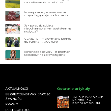
na zwiększenie de minimis
Nowe przepisy – znakowanie
mięsa flagą kraju pochodzenia
Jak poradzić sobie z
niepohamowanym apetytem na
słodycze?
COVID-19 – maksymalna pomoc
dla rolnika – 7000 euro
Eliminacja słodyczy – 8 prostych
sposobów na zdrowszą dietę
Ostatnie artykuły
AKTUALNOŚCI
BEZPIECZEŃSTWO I JAKOŚĆ
#KUPUJŚWIADOMIE
ŻYWNOŚCI
NA GRILLA –
PRODUKT POLSKI
PRAWO
PEST CONTROL