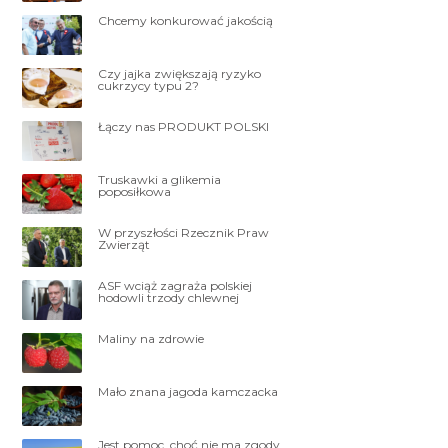
Chcemy konkurować jakością
Czy jajka zwiększają ryzyko
cukrzycy typu 2?
Łączy nas PRODUKT POLSKI
Truskawki a glikemia
poposiłkowa
W przyszłości Rzecznik Praw
Zwierząt
ASF wciąż zagraża polskiej
hodowli trzody chlewnej
Maliny na zdrowie
Mało znana jagoda kamczacka
Jest pomoc, choć nie ma zgody