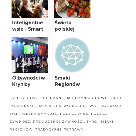
Inteligentne
Święto
wsie – Smart
polskiej
Villages
żywności na
Służewcu
O żywności w
Smaki
Krynicy
Regionów
DZIEDZICTWO KULINARNE
,
MIĘDZYNARODOWE TARGI
POZNAŃSKIE
,
MINISTERSTWO ROLNICTWA I ROZWOJU
WSI
,
POLSKA SMAKUJE
,
POLSKA WIEŚ
,
POLSKA
ŻYWNOŚĆ
,
PRODUCENCI ŻYWNOŚCI
,
TARGI SMAKI
REGIONÓW
,
TRADYCYJNE POTRAWY