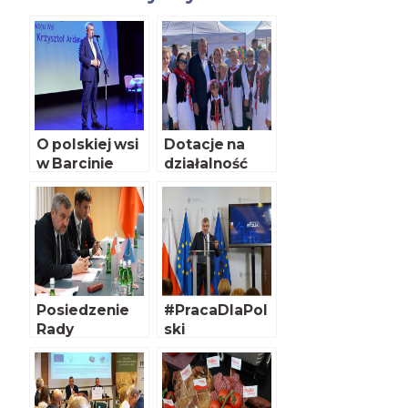
O polskiej wsi
Dotacje na
w Barcinie
działalność
Kół Gospodyń
Wiejskich
Posiedzenie
#PracaDlaPol
Rady
ski
Ministrów
rolnictwa
państw UE w
Brukseli