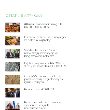
OSTATNIE ARTYKUŁY
#KupujŚwiadomie na grilla –
PRODUKT POLSKI
Dieta w leczeniu wirusowego
zapalenia wątroby
Spółki Skarbu Państwa
rozważają inwestycje w
biogazownie rolnicze
Będzie wsparcie z PROW za
straty w związku z COVID-19
GK GPW rozszerza ofertę
produktową na giełdowym
rynku rolnym
Posiedzenie AGRIFISH
Prace nad ułatwieniami w
eksporcie na rynki
muzułmańskie