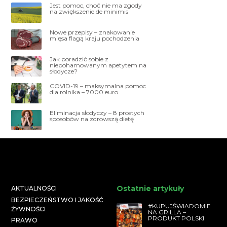
Jest pomoc, choć nie ma zgody
na zwiększenie de minimis
Nowe przepisy – znakowanie
mięsa flagą kraju pochodzenia
Jak poradzić sobie z
niepohamowanym apetytem na
słodycze?
COVID-19 – maksymalna pomoc
dla rolnika – 7000 euro
Eliminacja słodyczy – 8 prostych
sposobów na zdrowszą dietę
Ostatnie artykuły
AKTUALNOŚCI
BEZPIECZEŃSTWO I JAKOŚĆ
#KUPUJŚWIADOMIE
ŻYWNOŚCI
NA GRILLA –
PRODUKT POLSKI
PRAWO