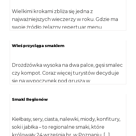
Wielkimi krokami zbliża się jedna z
najważniejszych wieczerzy w roku. Gdzie ma
swoje źródło żelazny repertuar menu
świątecznego i jak […]
Wieś przyciąga smakiem
Drożdżówka wysoka na dwa palce, gęsi smalec
czy kompot. Coraz więcej turystów decyduje
się na wypoczynek pod gruszą w
szczególności […]
Smaki Regionów
Kiełbasy, sery, ciasta, nalewki, miody, konfitury,
soki i jabłka – to regionalne smaki, które
królowały 24 września br. w Poznaniu. […]