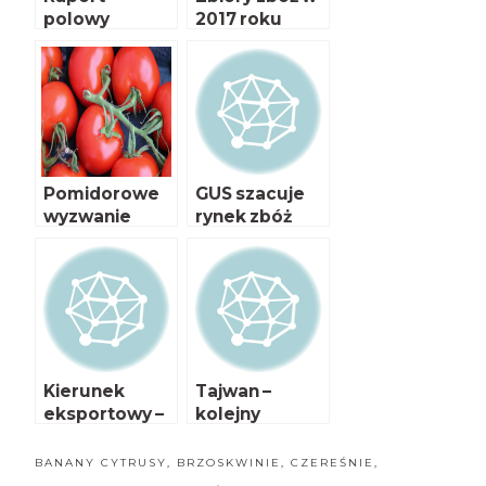
polowy
2017 roku
Pomidorowe
GUS szacuje
wyzwanie
rynek zbóż
Kierunek
Tajwan –
eksportowy –
kolejny
Japonia!
kierunek
eksportu
BANANY CYTRUSY
,
BRZOSKWINIE
,
CZEREŚNIE
,
polskich