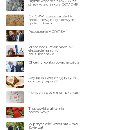
Będzie wsparcie z PROW za
straty w związku z COVID-19
GK GPW rozszerza ofertę
produktową na giełdowym
rynku rolnym
Posiedzenie AGRIFISH
Prace nad ułatwieniami w
eksporcie na rynki
muzułmańskie
Chcemy konkurować jakością
Czy jajka zwiększają ryzyko
cukrzycy typu 2?
Łączy nas PRODUKT POLSKI
Truskawki a glikemia
poposiłkowa
W przyszłości Rzecznik Praw
Zwierząt