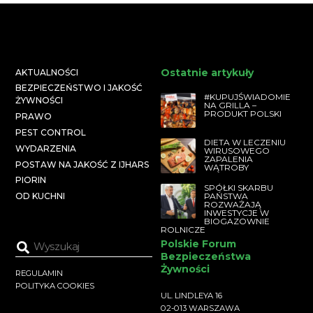
Ostatnie artykuły
AKTUALNOŚCI
BEZPIECZEŃSTWO I JAKOŚĆ
#KUPUJŚWIADOMIE
ŻYWNOŚCI
NA GRILLA –
PRODUKT POLSKI
PRAWO
PEST CONTROL
DIETA W LECZENIU
WYDARZENIA
WIRUSOWEGO
ZAPALENIA
POSTAW NA JAKOŚĆ Z IJHARS
WĄTROBY
PIORIN
SPÓŁKI SKARBU
PAŃSTWA
OD KUCHNI
ROZWAŻAJĄ
INWESTYCJE W
BIOGAZOWNIE
ROLNICZE
Polskie Forum
Bezpieczeństwa
Żywności
REGULAMIN
POLITYKA COOKIES
UL. LINDLEYA 16
02-013 WARSZAWA