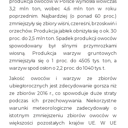
produkcja owoców w Polsce wyniosła wówczas
3,2 mln ton, wobec 4,6 mln ton w roku
poprzednim. Najbardziej (o ponad 60 proc.)
zmniejszyły się zbiory wiśni, czereśni, brzoskwiń i
orzechów. Produkcja jabłek obniżyła się o ok. 30
proc. do 2,5 mln ton. Spadek produkcji owoców
spowodowany był silnymi przymrozkami
wiosną. Produkcja warzyw gruntowych
zmniejszyła się o 1 proc. do 4505 tys. ton, a
warzyw spod osłon o 2,2 proc. do 1040 tys. t.
Jakość owoców i warzyw ze zbiorów
ubiegłorocznych jest zdecydowanie gorsza niż
ze zbiorów 2016 r., co spowoduje duże straty
podczas ich przechowywania. Niekorzystne
warunki meteorologiczne zadecydowały o
istotnym zmniejszeniu zbiorów owoców w
większości pozostałych krajów UE. W UE