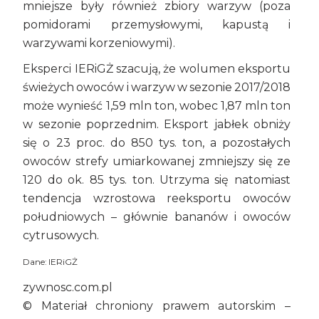
mniejsze były również zbiory warzyw (poza
pomidorami przemysłowymi, kapustą i
warzywami korzeniowymi).
Eksperci IERiGŻ szacują, że wolumen eksportu
świeżych owoców i warzyw w sezonie 2017/2018
może wynieść 1,59 mln ton, wobec 1,87 mln ton
w sezonie poprzednim. Eksport jabłek obniży
się o 23 proc. do 850 tys. ton, a pozostałych
owoców strefy umiarkowanej zmniejszy się ze
120 do ok. 85 tys. ton. Utrzyma się natomiast
tendencja wzrostowa reeksportu owoców
południowych – głównie bananów i owoców
cytrusowych.
Dane: IERiGŻ
zywnosc.com.pl
© Materiał chroniony prawem autorskim –