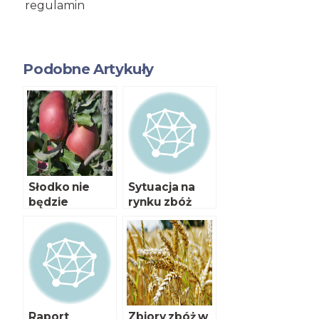
regulamin
Podobne Artykuły
Słodko nie
Sytuacja na
będzie
rynku zbóż
Raport
Zbiory zbóż w