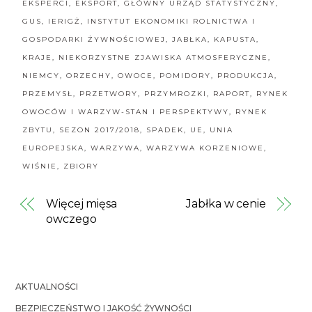
EKSPERCI
,
EKSPORT
,
GŁÓWNY URZĄD STATYSTYCZNY
,
jabłek?
GUS
,
IERIGŻ
,
INSTYTUT EKONOMIKI ROLNICTWA I
GOSPODARKI ŻYWNOŚCIOWEJ
,
JABŁKA
,
KAPUSTA
,
KRAJE
,
NIEKORZYSTNE ZJAWISKA ATMOSFERYCZNE
,
NIEMCY
,
ORZECHY
,
OWOCE
,
POMIDORY
,
PRODUKCJA
,
PRZEMYSŁ
,
PRZETWORY
,
PRZYMROZKI
,
RAPORT
,
RYNEK
OWOCÓW I WARZYW-STAN I PERSPEKTYWY
,
RYNEK
ZBYTU
,
SEZON 2017/2018
,
SPADEK
,
UE
,
UNIA
EUROPEJSKA
,
WARZYWA
,
WARZYWA KORZENIOWE
,
WIŚNIE
,
ZBIORY
Więcej mięsa
Jabłka w cenie
owczego
AKTUALNOŚCI
BEZPIECZEŃSTWO I JAKOŚĆ ŻYWNOŚCI