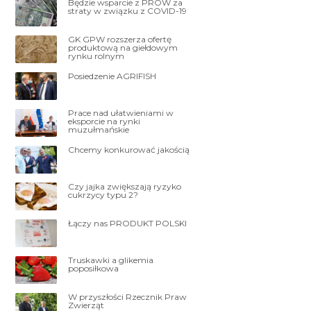
Będzie wsparcie z PROW za
straty w związku z COVID-19
GK GPW rozszerza ofertę
produktową na giełdowym
rynku rolnym
Posiedzenie AGRIFISH
Prace nad ułatwieniami w
eksporcie na rynki
muzułmańskie
Chcemy konkurować jakością
Czy jajka zwiększają ryzyko
cukrzycy typu 2?
Łączy nas PRODUKT POLSKI
Truskawki a glikemia
poposiłkowa
W przyszłości Rzecznik Praw
Zwierząt