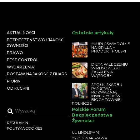
Ostatnie artykuły
AKTUALNOŚCI
BEZPIECZEŃSTWO I JAKOŚĆ
#KUPUJŚWIADOMIE
ŻYWNOŚCI
NA GRILLA –
PRODUKT POLSKI
PRAWO
PEST CONTROL
DIETA W LECZENIU
WYDARZENIA
WIRUSOWEGO
ZAPALENIA
POSTAW NA JAKOŚĆ Z IJHARS
WĄTROBY
PIORIN
SPÓŁKI SKARBU
PAŃSTWA
OD KUCHNI
ROZWAŻAJĄ
INWESTYCJE W
BIOGAZOWNIE
ROLNICZE
Polskie Forum
Bezpieczeństwa
Żywności
REGULAMIN
POLITYKA COOKIES
UL. LINDLEYA 16
02-013 WARSZAWA