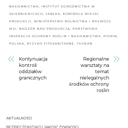
NASIENNICTWA
,
INSTYTUT OGRODNICTWA W
SKIERNIEWICACH
,
JABŁKA
,
KONTROLA MIEJSC
PRODUKCJI
,
MINISTERSTWO ROLNICTWA I ROZWOJU
WSI
,
NADZÓR NAD PRODUKCJĄ
,
PAŃSTWOWA
INSPEKCJA OCHRONY ROŚLIN I NASIENNICTWA
,
PIORIN
,
POLSKA
,
RYZYKO FITOSANITARNE
,
TAJWAN
Kontynuacja
Regionalne
kontroli
warsztaty na
oddziałów
temat
granicznych
nielegalnych
środków ochrony
roślin
AKTUALNOŚCI
BEZPIECZEŃSTWO I JAKOŚĆ ŻYWNOŚCI