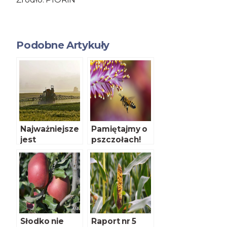
Podobne Artykuły
Najważniejsze
Pamiętajmy o
jest
pszczołach!
bezpieczeńst
wo
konsumenta
Słodko nie
Raport nr 5