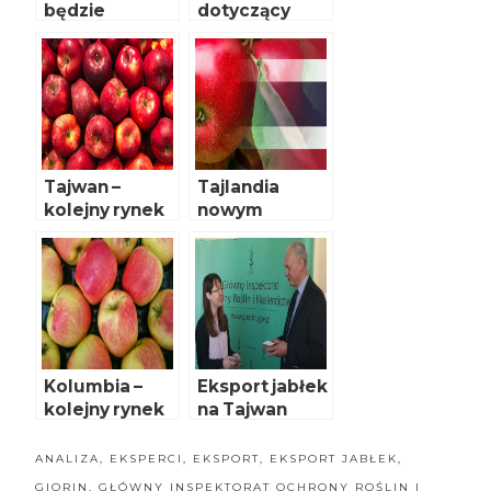
będzie
dotyczący
nowych
zagrożeń
fitosanitarnyc
h dla Polski
Tajwan –
Tajlandia
kolejny rynek
nowym
otwarty dla
kierunkiem
polskich
eksportu
jabłek
polskich
jabłek
Kolumbia –
Eksport jabłek
kolejny rynek
na Tajwan
dla polskich
jabłek już
ANALIZA
,
EKSPERCI
,
EKSPORT
,
EKSPORT JABŁEK
,
otwarty
GIORIN
,
GŁÓWNY INSPEKTORAT OCHRONY ROŚLIN I