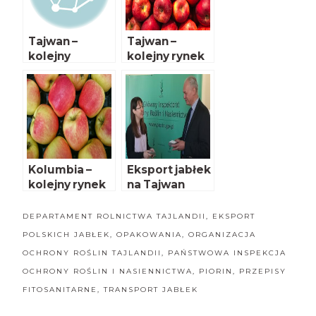
Tajwan –
Tajwan –
kolejny
kolejny rynek
kierunek
otwarty dla
eksportu
polskich
polskich
jabłek
jabłek?
Kolumbia –
Eksport jabłek
kolejny rynek
na Tajwan
dla polskich
jabłek już
DEPARTAMENT ROLNICTWA TAJLANDII
,
EKSPORT
otwarty
POLSKICH JABŁEK
,
OPAKOWANIA
,
ORGANIZACJA
OCHRONY ROŚLIN TAJLANDII
,
PAŃSTWOWA INSPEKCJA
OCHRONY ROŚLIN I NASIENNICTWA
,
PIORIN
,
PRZEPISY
FITOSANITARNE
,
TRANSPORT JABŁEK