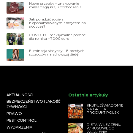
Nowe przepisy – znakowanie
mięsa flagą kraju pochodzenia
Jak poradzić sobie z
niepohamowanym apetytem na
słodycze?
COVID-19 – maksymalna pomoc
dla rolnika – 7000 euro
Eliminacja słodyczy – 8 prostych
sposobów na zdrowszą dietę
Ostatnie artykuły
AKTUALNOŚCI
BEZPIECZEŃSTWO I JAKOŚĆ
#KUPUJŚWIADOMIE
ŻYWNOŚCI
NA GRILLA –
PRODUKT POLSKI
PRAWO
PEST CONTROL
DIETA W LECZENIU
WYDARZENIA
WIRUSOWEGO
ZAPALENIA