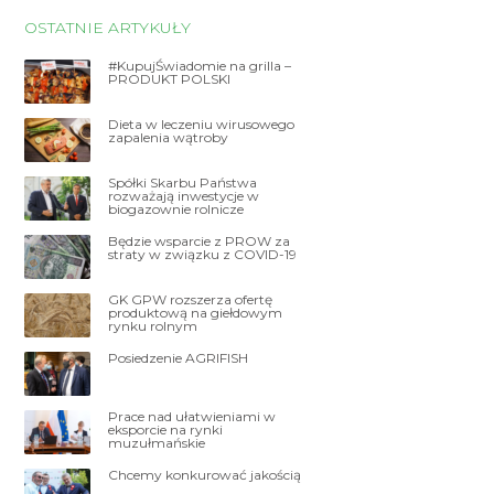
OSTATNIE ARTYKUŁY
#KupujŚwiadomie na grilla –
PRODUKT POLSKI
Dieta w leczeniu wirusowego
zapalenia wątroby
Spółki Skarbu Państwa
rozważają inwestycje w
biogazownie rolnicze
Będzie wsparcie z PROW za
straty w związku z COVID-19
GK GPW rozszerza ofertę
produktową na giełdowym
rynku rolnym
Posiedzenie AGRIFISH
Prace nad ułatwieniami w
eksporcie na rynki
muzułmańskie
Chcemy konkurować jakością