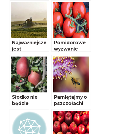
Najważniejsze
Pomidorowe
jest
wyzwanie
bezpieczeńst
wo
konsumenta
Słodko nie
Pamiętajmy o
będzie
pszczołach!