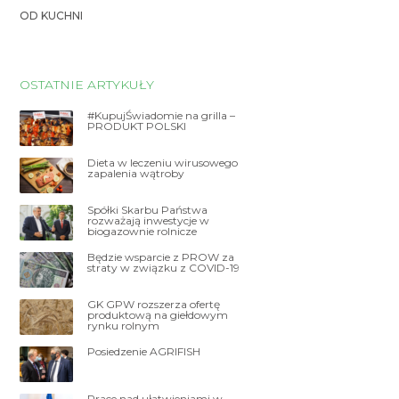
OD KUCHNI
OSTATNIE ARTYKUŁY
#KupujŚwiadomie na grilla –
PRODUKT POLSKI
Dieta w leczeniu wirusowego
zapalenia wątroby
Spółki Skarbu Państwa
rozważają inwestycje w
biogazownie rolnicze
Będzie wsparcie z PROW za
straty w związku z COVID-19
GK GPW rozszerza ofertę
produktową na giełdowym
rynku rolnym
Posiedzenie AGRIFISH
Prace nad ułatwieniami w