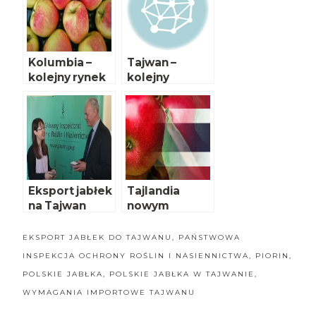
Kolumbia –
Tajwan –
kolejny rynek
kolejny
dla polskich
kierunek
jabłek już
eksportu
otwarty
polskich
jabłek?
Eksport jabłek
Tajlandia
na Tajwan
nowym
kierunkiem
eksportu
EKSPORT JABŁEK DO TAJWANU
,
PAŃSTWOWA
polskich
INSPEKCJA OCHRONY ROŚLIN I NASIENNICTWA
,
PIORIN
,
jabłek
POLSKIE JABŁKA
,
POLSKIE JABŁKA W TAJWANIE
,
WYMAGANIA IMPORTOWE TAJWANU