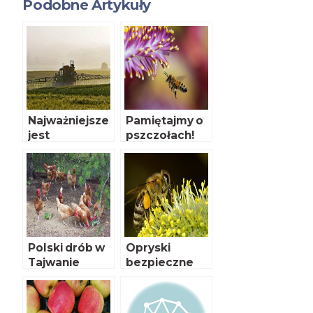
Podobne Artykuły
Najważniejsze
Pamiętajmy o
jest
pszczołach!
bezpieczeńst
wo
konsumenta
Polski drób w
Opryski
Tajwanie
bezpieczne
dla pszczół