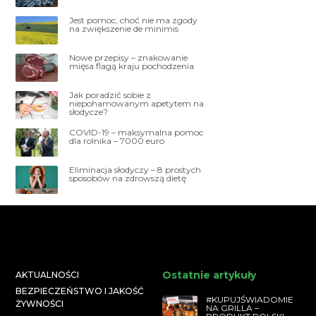
Jest pomoc, choć nie ma zgody
na zwiększenie de minimis
Nowe przepisy – znakowanie
mięsa flagą kraju pochodzenia
Jak poradzić sobie z
niepohamowanym apetytem na
słodycze?
COVID-19 – maksymalna pomoc
dla rolnika – 7000 euro
Eliminacja słodyczy – 8 prostych
sposobów na zdrowszą dietę
Ostatnie artykuły
AKTUALNOŚCI
BEZPIECZEŃSTWO I JAKOŚĆ
#KUPUJŚWIADOMIE
ŻYWNOŚCI
NA GRILLA –