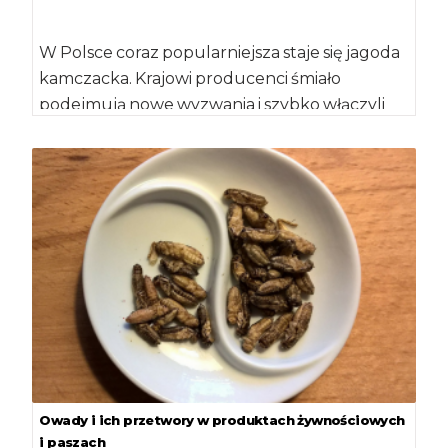
W Polsce coraz popularniejsza staje się jagoda
kamczacka. Krajowi producenci śmiało
podejmują nowe wyzwania i szybko włączyli
ten gatunek do […]
Owady i ich przetwory w produktach żywnościowych
i paszach