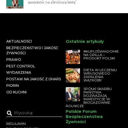
sposobów na zdrowszą dietę
Ostatnie artykuły
AKTUALNOŚCI
BEZPIECZEŃSTWO I JAKOŚĆ
#KUPUJŚWIADOMIE
ŻYWNOŚCI
NA GRILLA –
PRODUKT POLSKI
PRAWO
PEST CONTROL
DIETA W LECZENIU
WYDARZENIA
WIRUSOWEGO
ZAPALENIA
POSTAW NA JAKOŚĆ Z IJHARS
WĄTROBY
PIORIN
SPÓŁKI SKARBU
PAŃSTWA
OD KUCHNI
ROZWAŻAJĄ
INWESTYCJE W
BIOGAZOWNIE
ROLNICZE
Polskie Forum
Bezpieczeństwa
Żywności
REGULAMIN