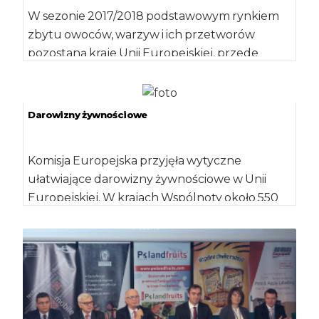
W sezonie 2017/2018 podstawowym rynkiem
zbytu owoców, warzyw i ich przetworów
pozostaną kraje Unii Europejskiej, przede
wszystkim Niemcy – wynika […]
Darowizny żywnościowe
Komisja Europejska przyjęła wytyczne
ułatwiające darowizny żywnościowe w Unii
Europejskiej. W krajach Wspólnoty około 550
000 ton żywności jest rozdysponowanych […]