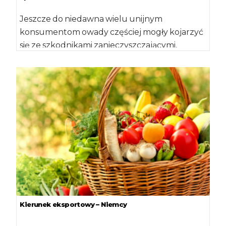
Jeszcze do niedawna wielu unijnym
konsumentom owady częściej mogły kojarzyć
się ze szkodnikami zanieczyszczającymi,
niektóre środki spożywcze (np. kasze,
makarony, bakalie i orzechy) […]
Kierunek eksportowy – Niemcy