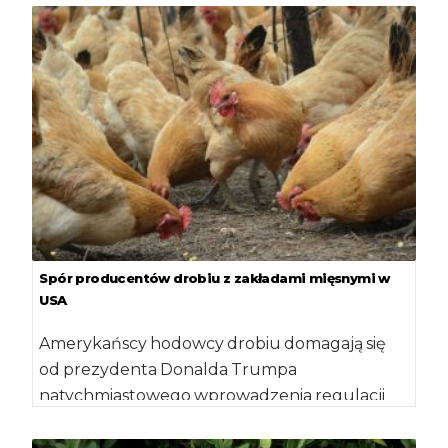
Spór producentów drobiu z zakładami mięsnymi w
USA
Amerykańscy hodowcy drobiu domagają się
od prezydenta Donalda Trumpa
natychmiastowego wprowadzenia regulacji
prawnych wzmacniających pozycję
producentów kurcząt rzeźnych względem