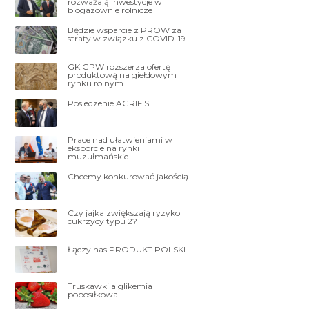
rozważają inwestycje w
biogazownie rolnicze
Będzie wsparcie z PROW za
straty w związku z COVID-19
GK GPW rozszerza ofertę
produktową na giełdowym
rynku rolnym
Posiedzenie AGRIFISH
Prace nad ułatwieniami w
eksporcie na rynki
muzułmańskie
Chcemy konkurować jakością
Czy jajka zwiększają ryzyko
cukrzycy typu 2?
Łączy nas PRODUKT POLSKI
Truskawki a glikemia
poposiłkowa