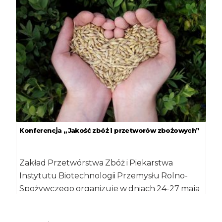
firm […]
Konferencja „Jakość zbóż i przetworów zbożowych”
Zakład Przetwórstwa Zbóż i Piekarstwa
Instytutu Biotechnologii Przemysłu Rolno-
Spożywczego organizuje w dniach 24-27 maja
br. w Krynicy Morskiej konferencję pt. […]