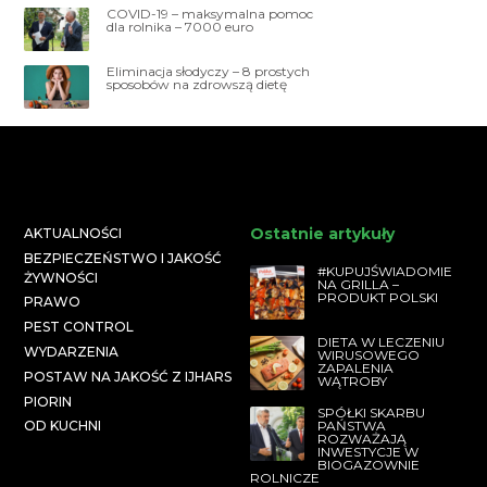
COVID-19 – maksymalna pomoc
dla rolnika – 7000 euro
Eliminacja słodyczy – 8 prostych
sposobów na zdrowszą dietę
Ostatnie artykuły
AKTUALNOŚCI
BEZPIECZEŃSTWO I JAKOŚĆ
#KUPUJŚWIADOMIE
ŻYWNOŚCI
NA GRILLA –
PRODUKT POLSKI
PRAWO
PEST CONTROL
DIETA W LECZENIU
WYDARZENIA
WIRUSOWEGO
ZAPALENIA
POSTAW NA JAKOŚĆ Z IJHARS
WĄTROBY
PIORIN
SPÓŁKI SKARBU
PAŃSTWA
OD KUCHNI
ROZWAŻAJĄ
INWESTYCJE W
BIOGAZOWNIE
ROLNICZE