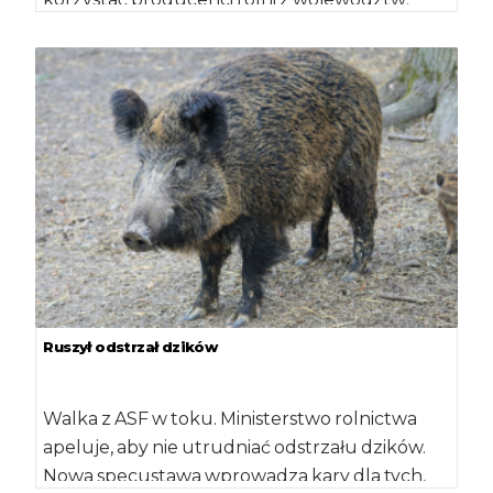
mazowieckiego, podlaskiego, warmińsko-
mazurskiego i lubelskiego, którzy […]
Ruszył odstrzał dzików
Walka z ASF w toku. Ministerstwo rolnictwa
apeluje, aby nie utrudniać odstrzału dzików.
Nowa specustawa wprowadza kary dla tych,