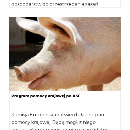
gospodarstw do przestrzegania zasad
programu bioasekuracji w całym kraju.
Zostanie on przekazany do […]
Program pomocy krajowej po ASF
Komisja Europejska zatwierdziła program
pomocy krajowej. Będą mogli z niego
korzystać producenci rolni z województw: