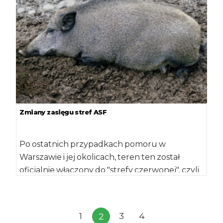
Zmiany zasięgu stref ASF
Po ostatnich przypadkach pomoru w
Warszawie i jej okolicach, teren ten został
oficjalnie włączony do "strefy czerwonej", czyli
obszaru objętego […]
1
3
4
2