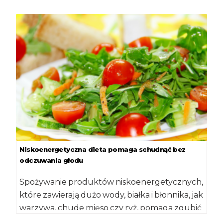
będzie żyło krócej od […]
Niskoenergetyczna dieta pomaga schudnąć bez
odczuwania głodu
Spożywanie produktów niskoenergetycznych,
które zawierają dużo wody, białka i błonnika, jak
warzywa, chude mięso czy ryż, pomaga zgubić
zbędne kilogramy […]