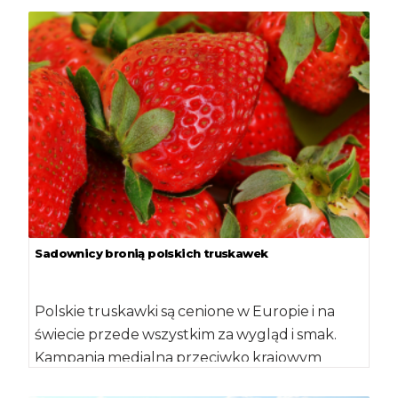
Sadownicy bronią polskich truskawek
Polskie truskawki są cenione w Europie i na
świecie przede wszystkim za wygląd i smak.
Kampania medialna przeciwko krajowym
truskawkom […]