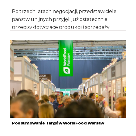
Po trzech latach negocjacji, przedstawiciele
państw unijnych przyjęli już ostatecznie
przepisy dotyczące produkcji i sprzedaży
produktów ekologicznych. Komisja
Europejska spodziewa […]
Podsumowanie Targów WorldFood Warsaw