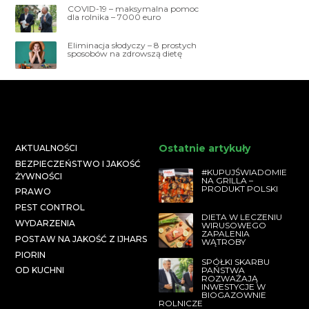
COVID-19 – maksymalna pomoc
dla rolnika – 7000 euro
Eliminacja słodyczy – 8 prostych
sposobów na zdrowszą dietę
Ostatnie artykuły
AKTUALNOŚCI
BEZPIECZEŃSTWO I JAKOŚĆ
#KUPUJŚWIADOMIE
ŻYWNOŚCI
NA GRILLA –
PRODUKT POLSKI
PRAWO
PEST CONTROL
DIETA W LECZENIU
WYDARZENIA
WIRUSOWEGO
ZAPALENIA
POSTAW NA JAKOŚĆ Z IJHARS
WĄTROBY
PIORIN
SPÓŁKI SKARBU
PAŃSTWA
OD KUCHNI
ROZWAŻAJĄ
INWESTYCJE W
BIOGAZOWNIE
ROLNICZE