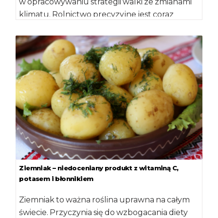
w opracowywaniu strategii walki ze zmianami
klimatu. Rolnictwo precyzyjne jest coraz
bardziej popularne. Trwa walka o lepsze […]
Ziemniak – niedoceniany produkt z witaminą C,
potasem i błonnikiem
Ziemniak to ważna roślina uprawna na całym
świecie. Przyczynia się do wzbogacania diety