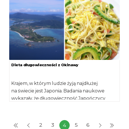
Dieta długowieczności z Okinawy
Krajem, w którym ludzie żyją najdłużej
na świecie jest Japonia. Badania naukowe
wykazały, że długowieczność Japończycy
zawdzięczają przede wszystkim swojej
specyficznej diecie […]
2
3
5
6
4