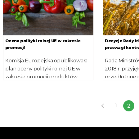
Ocena polityki rolnej UE w zakresie
Decyzje Rady M
promocji
przewagi kontra
Komisja Europejska opublikowała
Rada Ministró
plan oceny polityki rolnej UE w
2018 r. przyj
zakresie promocji produktów
przedłożone p
rolnych, której celem jest
rolnictwa i ro
pozyskanie informacji zwrotnej od
ustawy o […]
[…]
1
2