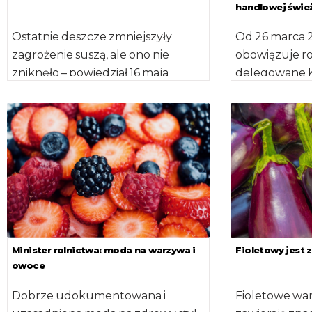
handlowej świe
Ostatnie deszcze zmniejszyły
Od 26 marca 
zagrożenie suszą, ale ono nie
obowiązuje r
zniknęło – powiedział 16 maja
delegowane K
br. minister rolnictwa Jan Krzysztof
2019/428 z dni
Ardanowski. Dodał, że […]
r. zmieniając
wykonawcze (U
Minister rolnictwa: moda na warzywa i
Fioletowy jest 
owoce
Dobrze udokumentowana i
Fioletowe wa