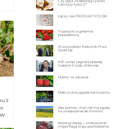
Czy jajka zwiększają ryzyko
cukrzycy typu 2?
ażnym
Łączy nas PRODUKT POLSKI
…]
Truskawki a glikemia
poposiłkowa
W przyszłości Rzecznik Praw
Zwierząt
ASF wciąż zagraża polskiej
hodowli trzody chlewnej
Maliny na zdrowie
Mało znana jagoda kamczacka
ku z
go
Jest pomoc, choć nie ma zgody
na zwiększenie de minimis
 W
 te
Nowe przepisy – znakowanie
mięsa flagą kraju pochodzenia