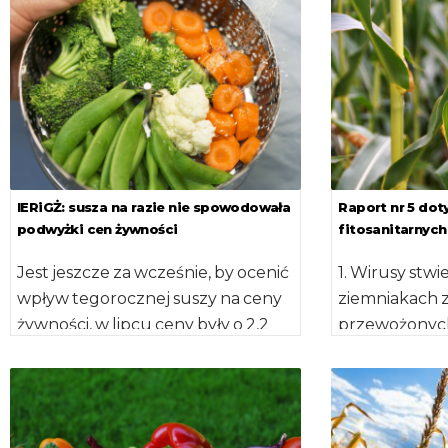
Czy, aby na pewno? […]
składników o
biodostępnośc
szeroko rozp
IERiGŻ: susza na razie nie spowodowała
Raport nr 5 do
podwyżki cen żywności
fitosanitarnych
Jest jeszcze za wcześnie, by ocenić
1. Wirusy stw
wpływ tegorocznej suszy na ceny
ziemniakach 
żywności, w lipcu ceny były o 2,2
przewożonych
proc. wyższe […]
podróżująceg
bagażach pa
podróżujących