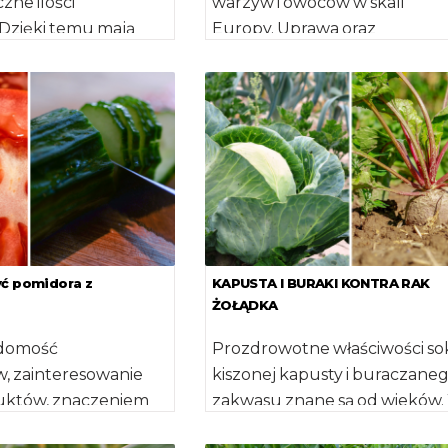
zne ilości
warzyw i owoców w skali
 Dzięki temu mają
Europy. Uprawa oraz
ci lecznicze. W
przetwórstwo jest bardzo w
or ten nie jest […]
segmentem w branży rolno – [
yć pomidora z
KAPUSTA I BURAKI KONTRA RAK
ŻOŁĄDKA
adomość
Prozdrowotne właściwości so
 zainteresowanie
kiszonej kapusty i buraczane
duktów, znaczeniem
zakwasu znane są od wieków.
raz biodostępnością
medycynie ludowej produkty