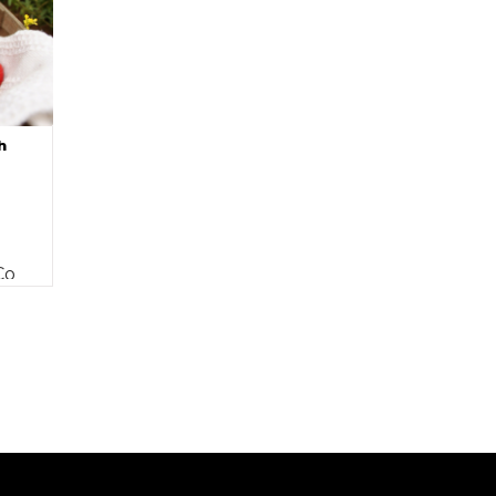
h
Co
dami,
ą?