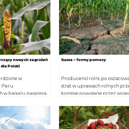
dżywczych, ich
stosowane były […]
ią spotyka się z wciąż
owszechnionymi […]
tyczący nowych zagrożeń
Susza – formy pomocy
 dla Polski
ierdzone w
Producenci rolni, po oszacow
z Peru
strat w uprawach rolnych prz
 w bagażu pasażera,
komisje powołane przez woj
o do Holandii. W
właściwego ze względu na mi
sażerów
wystąpienia szkód, […]
 po całym […]