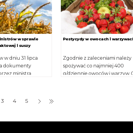
inistrów w sprawie
Pestycydy w owocach i warzywac
ktowej i suszy
w w dniu 31 lipca
Zgodnie z zaleceniami należy
ęła dokumenty
spożywać co najmniej 400
rzez ministra
g/dziennie owoców i warzyw. 
zwoju wsi: projekt
w takim razie zrobić z pestycy
które często w nich występuj
Znaczenie […]
3
4
5