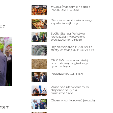
#KupujŚwiadomie na grilla –
PRODUKT POLSKI
Dieta w leczeniu wirusowego
zapalenia wątroby
ć z
 z
Spółki Skarbu Państwa
rozważają inwestycje w
biogazownie rolnicze
Będzie wsparcie z PROW za
straty w związku z COVID-19
GK GPW rozszerza ofertę
produktową na giełdowym
rynku rolnym
Posiedzenie AGRIFISH
Prace nad ułatwieniami w
eksporcie na rynki
muzułmańskie
Chcemy konkurować jakością
entem