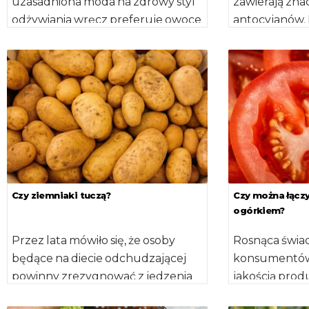
uzasadniona moda na zdrowy styl
zawierają znac
odżywiania wręcz preferuje owoce
antocyjanów.
i warzywa – powiedział minister
one właściwoś
rolnictwa Jan Krzysztof […]
przyrodzie kol
Czy ziemniaki tuczą?
Czy można łącz
ogórkiem?
Przez lata mówiło się, że osoby
Rosnąca świ
będące na diecie odchudzającej
konsumentów,
powinny zrezygnować z jedzenia
jakością pro
ziemniaków, gdyż są one tuczące.
dla zdrowia o