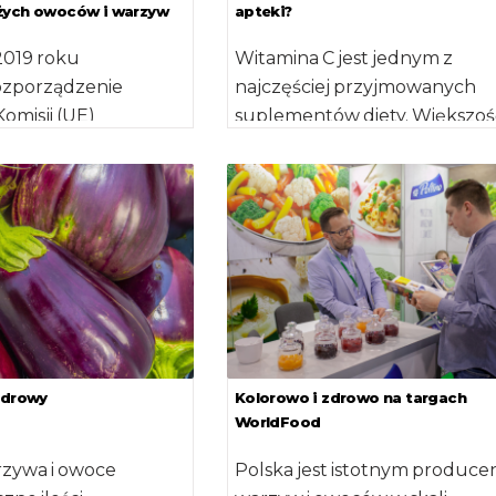
żych owoców i warzyw
apteki?
2019 roku
Witamina C jest jednym z
ozporządzenie
najczęściej przyjmowanych
omisji (UE)
suplementów diety. Większoś
a 12 lipca 2018
nas sięga po nią podczas walki
e rozporządzenie
przeziębieniem. Ale […]
E) nr 543/2011 […]
zdrowy
Kolorowo i zdrowo na targach
WorldFood
rzywa i owoce
Polska jest istotnym produc