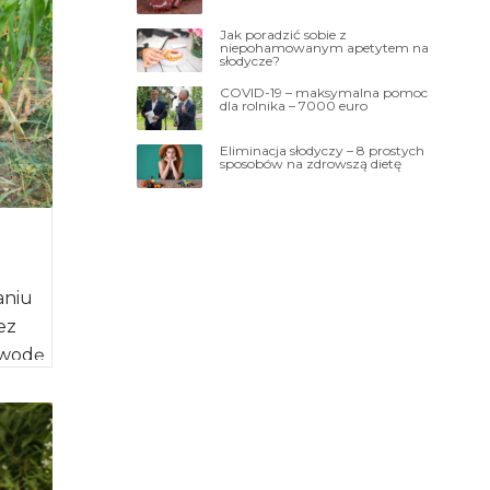
Jak poradzić sobie z
niepohamowanym apetytem na
słodycze?
COVID-19 – maksymalna pomoc
dla rolnika – 7000 euro
Eliminacja słodyczy – 8 prostych
sposobów na zdrowszą dietę
aniu
ez
ewodę
ejsce