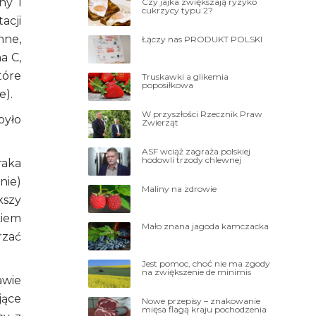
ny i
Czy jajka zwiększają ryzyko
cukrzycy typu 2?
acji
nne,
Łączy nas PRODUKT POLSKI
a C,
tóre
Truskawki a glikemia
poposiłkowa
e).
W przyszłości Rzecznik Praw
było
Zwierząt
ASF wciąż zagraża polskiej
hodowli trzody chlewnej
raka
nie)
Maliny na zdrowie
kszy
kiem
Mało znana jagoda kamczacka
rzać
Jest pomoc, choć nie ma zgody
na zwiększenie de minimis
awie
jące
Nowe przepisy – znakowanie
mięsa flagą kraju pochodzenia