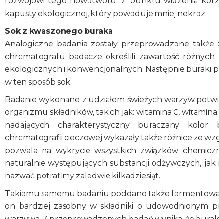
rozwojowi tego nowotworu. Z punktu widzenia korz
kapusty ekologicznej, który powoduje mniej nekroz.
Sok z kwaszonego buraka
Analogiczne badania zostały przeprowadzone także 
chromatografu badacze określili zawartość różny
ekologicznych i konwencjonalnych. Następnie buraki 
w ten sposób sok.
Badanie wykonane z udziałem świeżych warzyw potwie
organizmu składników, takich jak: witamina C, witamina 
nadających charakterystyczny buraczany kolor 
chromatografii cieczowej wykazały także różnice ze w
pozwala na wykrycie wszystkich związków chemicz
naturalnie występujących substancji odżywczych, jak 
nazwać potrafimy zaledwie kilkadziesiąt.
Takiemu samemu badaniu poddano także fermentowany 
on bardziej zasobny w składniki o udowodnionym p
warzywa. Z przeprowadzonych badań wynika, że buraki 