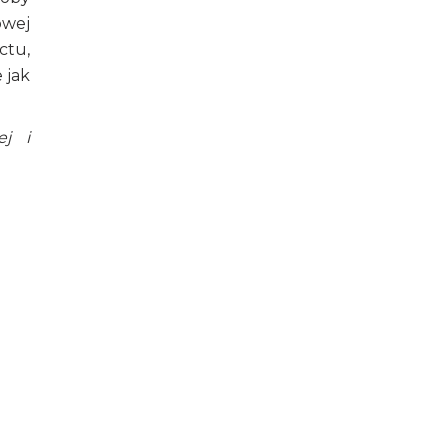
owej
ctu,
 jak
ej i