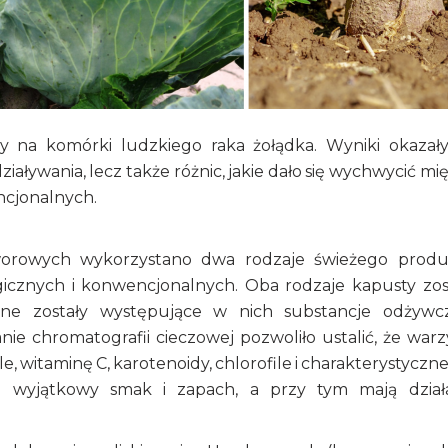
y na komórki ludzkiego raka żołądka. Wyniki okazały
aływania, lecz także różnic, jakie dało się wychwycić mi
ncjonalnych.
worowych wykorzystano dwa rodzaje świeżego prod
cznych i konwencjonalnych. Oba rodzaje kapusty zos
one zostały występujące w nich substancje odżywc
nie chromatografii cieczowej pozwoliło ustalić, że war
, witaminę C, karotenoidy, chlorofile i charakterystyczne
ej wyjątkowy smak i zapach, a przy tym mają dział