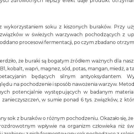
yści zdrowotnych lepszy efekt daje produkt otrzyma
z wykorzystaniem soku z kiszonych buraków. Przy uż
ch związków w świeżych warzywach pochodzących z u
poddano procesowi fermentacji, po czym zbadano otrzy
rdziło, że buraki są bogatym źródłem ważnych dla nas
B1, kobalt, wapń, magnez, sód, potas, mangan, miedź, a t
betacyjanin będących silnym antyoksydantem. Wy
zględu na pochodzenie i sposób nawożenia warzyw. Metod
nych potencjalnie występujących w badanym materia
i zanieczyszczeń, w sumie ponad 6 tys. związków, z któ
sok z buraków o różnym pochodzeniu. Okazało się, że 
rozdrowotnym wpływie na organizm człowieka niż św
i zrobiony z nich fermentowany sok pochodzące z rolni