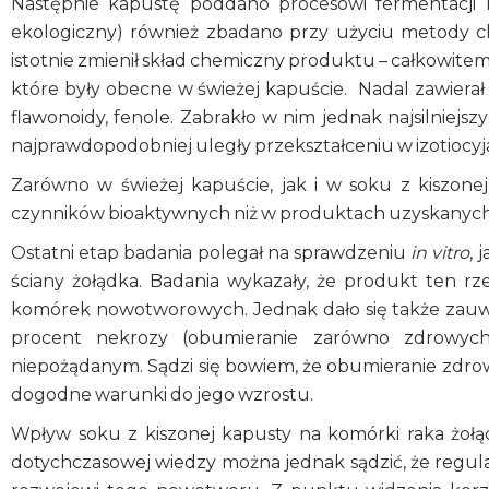
Następnie kapustę poddano procesowi fermentacji m
ekologiczny) również zbadano przy użyciu metody chr
istotnie zmienił skład chemiczny produktu – całkowitemu
które były obecne w świeżej kapuście. Nadal zawierał o
flawonoidy, fenole. Zabrakło w nim jednak najsilnie
najprawdopodobniej uległy przekształceniu w izotiocy
Zarówno w świeżej kapuście, jak i w soku z kiszone
czynników bioaktywnych niż w produktach uzyskanych
Ostatni etap badania polegał na sprawdzeniu
in vitro
, 
ściany żołądka. Badania wykazały, że produkt ten r
komórek nowotworowych. Jednak dało się także zauw
procent nekrozy (obumieranie zarówno zdrowych
niepożądanym. Sądzi się bowiem, że obumieranie z
dogodne warunki do jego wzrostu.
Wpływ soku z kiszonej kapusty na komórki raka żoł
dotychczasowej wiedzy można jednak sądzić, że regul