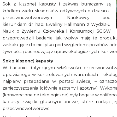
Sok z kiszonej kapusty i zakwas buraczany są
źródłem wielu składników odżywczych o działaniu
przeciwnowotworowym. Naukowcy pod
kierunkiem dr hab. Eweliny Hallmann z Wydziału
Nauk o Żywieniu Człowieka i Konsumpcji SGGW
przeprowadzili badania, jaki wpływ mają te produkt
zaskakujące i to nie tylko pod względem sposobów oddzi
żywnością pochodzącą z upraw ekologicznych i konwe
Sok z kiszonej kapusty
W badaniu dotyczącym właściwości przeciwnowot
uprawianego w kontrolowanych warunkach – ekologi
najpierw przebadane w postaci świeżej – oznacz
zanieczyszczenia (głównie azotany i azotyny). Wykona
(konwencjonalne i ekologiczne) były bogate w polifenole
kapusty związki glukosynolanowe, które nadają j
przeciwnowotworowe.