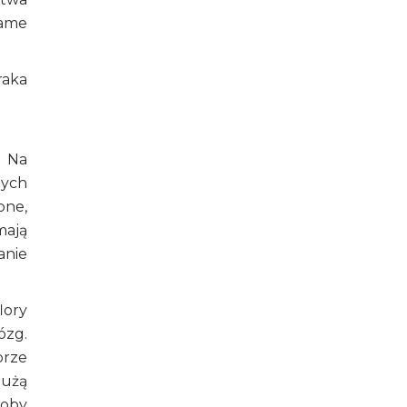
same
raka
. Na
nych
bne,
mają
anie
lory
ózg.
brze
dużą
roby