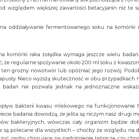
 pod względem większej zawartości betacyjanin niż te 
e na oddziaływanie fermentowanego soku na komórki 
a komórki raka żołądka wymaga jeszcze wielu badań
, że regularne spożywanie około 200 ml soku z kwaszo
ten groźny nowotwór lub opóźniać jego rozwój. Podo
j kapusty. Nieco wyższą skuteczność w obu przypadkach 
n badań nie pozwala jednak na jednoznaczne wskaz
pływ bakterii kwasu mlekowego na funkcjonowanie f
cie badania dowodzą, że jelita są niczym nasz drugi m
pów bakteryjnych, wówczas cały organizm będzie do
e są polecane dla wszystkich – choćby ze względu na 
czyć osoby chorujące na nadciśnienie tętnicze czy cho