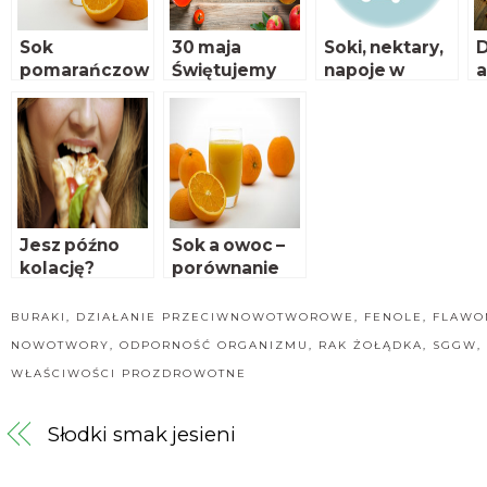
Sok
30 maja
Soki, nektary,
D
pomarańczow
Świętujemy
napoje w
a
y – zwykły sok,
Dzień Soku!
świetle
niezwykłe
aktualnych
właściwości
wymagań
Jesz późno
Sok a owoc –
kolację?
porównanie
Zwiększasz
ryzyko raka
BURAKI
,
DZIAŁANIE PRZECIWNOWOTWOROWE
,
FENOLE
,
FLAWO
NOWOTWORY
,
ODPORNOŚĆ ORGANIZMU
,
RAK ŻOŁĄDKA
,
SGGW
,
WŁAŚCIWOŚCI PROZDROWOTNE
Słodki smak jesieni