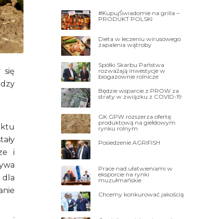
#KupujŚwiadomie na grilla –
PRODUKT POLSKI
Dieta w leczeniu wirusowego
zapalenia wątroby
Spółki Skarbu Państwa
 się
rozważają inwestycje w
biogazownie rolnicze
ędzy
Będzie wsparcie z PROW za
straty w związku z COVID-19
GK GPW rozszerza ofertę
produktową na giełdowym
uktu
rynku rolnym
tały
Posiedzenie AGRIFISH
ze i
zywa
Prace nad ułatwieniami w
eksporcie na rynki
 dla
muzułmańskie
anie
Chcemy konkurować jakością