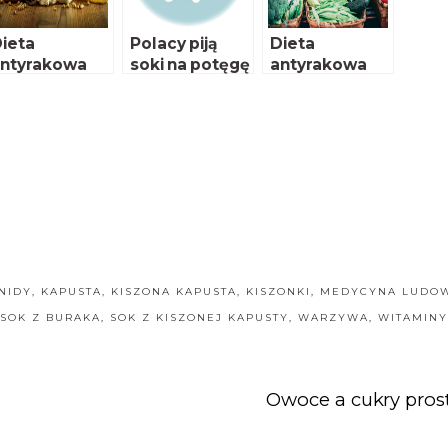
ieta
Polacy piją
Dieta
ntyrakowa
soki na potęgę
antyrakowa
NIDY
,
KAPUSTA
,
KISZONA KAPUSTA
,
KISZONKI
,
MEDYCYNA LUDO
SOK Z BURAKA
,
SOK Z KISZONEJ KAPUSTY
,
WARZYWA
,
WITAMINY
Owoce a cukry pros