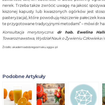
nerek. Trzeba także zwrócić uwagę na jakość spożyw
kiszonej kapusty lub kwaszonych ogórków jest stos
pasteryzacja), które powodują niszczenie pałeczek kwa
te przygotowane tradycyjnymi metodami” – mówi dr ha
Konsultacja merytoryczna:
dr hab. Ewelina Hal
Towaroznawstwa, Wydział Nauk o Żywieniu Człowieka 
Źródło: akademiadobregosmaku.sggw.pl
Podobne Artykuły