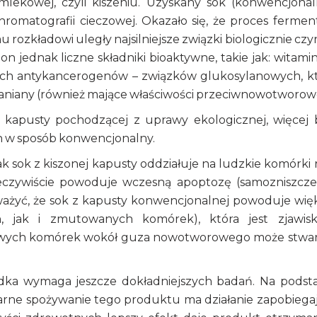
lekowej, czyli kiszeniu. Uzyskany sok (konwencjonal
omatografii cieczowej. Okazało się, że proces ferment
 rozkładowi uległy najsilniejsze związki biologicznie czy
n jednak liczne składniki bioaktywne, takie jak: witamin
jszych antykancerogenów – związków glukosylanowych, k
janiany (również mające właściwości przeciwnowotworow
j kapusty pochodzącej z uprawy ekologicznej, więcej 
 w sposób konwencjonalny.
jak sok z kiszonej kapusty oddziałuje na ludzkie komórki 
zeczywiście powoduje wczesną apoptozę (samozniszcze
ażyć, że sok z kapusty konwencjonalnej powoduje wię
, jak i zmutowanych komórek), która jest zjawis
drowych komórek wokół guza nowotworowego może stwa
ądka wymaga jeszcze dokładniejszych badań. Na podst
arne spożywanie tego produktu ma działanie zapobiega