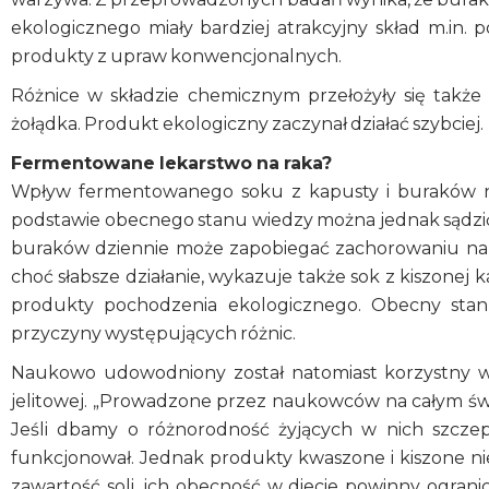
ekologicznego miały bardziej atrakcyjny skład m.in.
produkty z upraw konwencjonalnych.
Różnice w składzie chemicznym przełożyły się takż
żołądka. Produkt ekologiczny zaczynał działać szybciej.
Fermentowane lekarstwo na raka?
Wpływ fermentowanego soku z kapusty i buraków n
podstawie obecnego stanu wiedzy można jednak sądzić
buraków dziennie może zapobiegać zachorowaniu na 
choć słabsze działanie, wykazuje także sok z kiszone
produkty pochodzenia ekologicznego. Obecny sta
przyczyny występujących różnic.
Naukowo udowodniony został natomiast korzystny w
jelitowej. „Prowadzone przez naukowców na całym świe
Jeśli dbamy o różnorodność żyjących w nich szcze
funkcjonował. Jednak produkty kwaszone i kiszone ni
zawartość soli, ich obecność w diecie powinny ograni