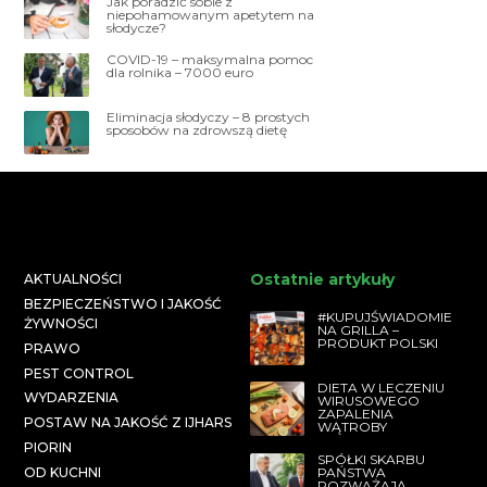
Jak poradzić sobie z
niepohamowanym apetytem na
słodycze?
COVID-19 – maksymalna pomoc
dla rolnika – 7000 euro
Eliminacja słodyczy – 8 prostych
sposobów na zdrowszą dietę
Ostatnie artykuły
AKTUALNOŚCI
BEZPIECZEŃSTWO I JAKOŚĆ
#KUPUJŚWIADOMIE
ŻYWNOŚCI
NA GRILLA –
PRODUKT POLSKI
PRAWO
PEST CONTROL
DIETA W LECZENIU
WYDARZENIA
WIRUSOWEGO
ZAPALENIA
POSTAW NA JAKOŚĆ Z IJHARS
WĄTROBY
PIORIN
SPÓŁKI SKARBU
PAŃSTWA
OD KUCHNI
ROZWAŻAJĄ