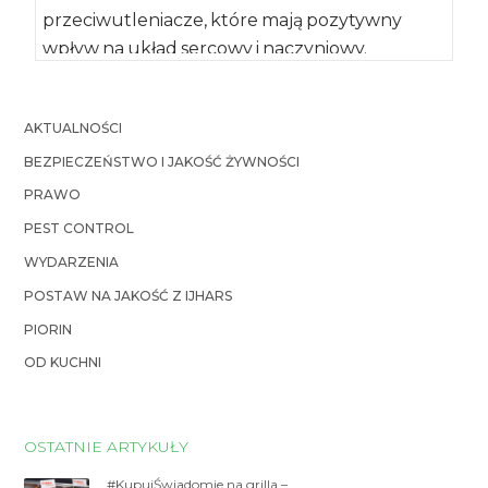
przeciwutleniacze, które mają pozytywny
wpływ na układ sercowy i naczyniowy.
Udowodniono, że regularne spożywanie
proszku kakaowego […]
AKTUALNOŚCI
BEZPIECZEŃSTWO I JAKOŚĆ ŻYWNOŚCI
PRAWO
PEST CONTROL
WYDARZENIA
POSTAW NA JAKOŚĆ Z IJHARS
PIORIN
OD KUCHNI
OSTATNIE ARTYKUŁY
#KupujŚwiadomie na grilla –