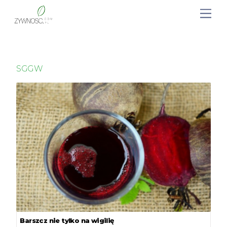
SGGW
Barszcz nie tylko na wigilię