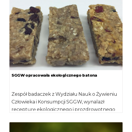
SGGW opracowała ekologicznego batona
Zespół badaczek z Wydziału Nauk o Żywieniu
Człowieka i Konsumpcji SGGW, wynalazł
recepturę ekologicznego i prozdrowotnego
batonika wysokobiałkowego. Z przepisu […]