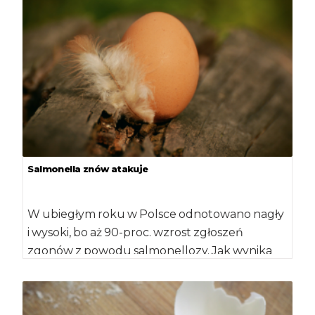
Salmonella znów atakuje
W ubiegłym roku w Polsce odnotowano nagły
i wysoki, bo aż 90-proc. wzrost zgłoszeń
zgonów z powodu salmonellozy. Jak wynika
[…]