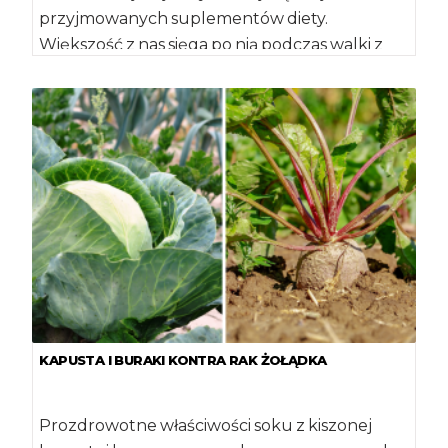
przyjmowanych suplementów diety.
Większość z nas sięga po nią podczas walki z
przeziębieniem. Ale […]
KAPUSTA I BURAKI KONTRA RAK ŻOŁĄDKA
Prozdrowotne właściwości soku z kiszonej