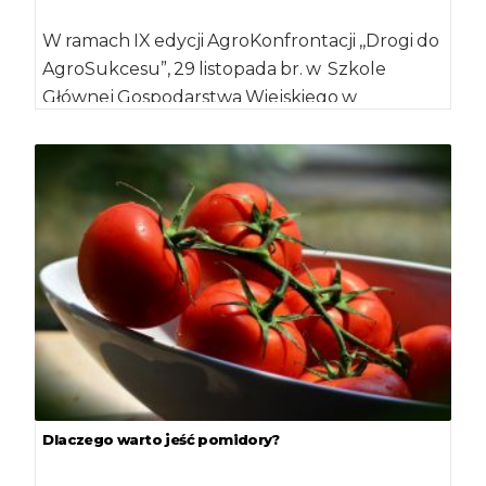
W ramach IX edycji AgroKonfrontacji ,,Drogi do
AgroSukcesu”, 29 listopada br. w Szkole
Głównej Gospodarstwa Wiejskiego w
Warszawie Andrzej Chodkowski, […]
Dlaczego warto jeść pomidory?