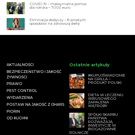
COVID-19 – maksymalna pomoc
dla rolnika – 7000 euro
Eliminacja słodyczy – 8 prostych
sposobów na zdrowszą dietę
Ostatnie artykuły
AKTUALNOŚCI
BEZPIECZEŃSTWO I JAKOŚĆ
#KUPUJŚWIADOMIE
ŻYWNOŚCI
NA GRILLA –
PRODUKT POLSKI
PRAWO
PEST CONTROL
DIETA W LECZENIU
WYDARZENIA
WIRUSOWEGO
ZAPALENIA
POSTAW NA JAKOŚĆ Z IJHARS
WĄTROBY
PIORIN
SPÓŁKI SKARBU
PAŃSTWA
OD KUCHNI
ROZWAŻAJĄ
INWESTYCJE W
BIOGAZOWNIE
ROLNICZE