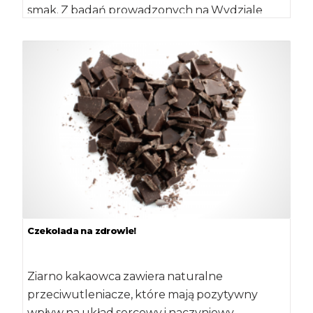
smak. Z badań prowadzonych na Wydziale
Nauk o […]
Czekolada na zdrowie!
Ziarno kakaowca zawiera naturalne
przeciwutleniacze, które mają pozytywny
wpływ na układ sercowy i naczyniowy.