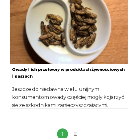
Owady i ich przetwory w produktach żywnościowych
i paszach
Jeszcze do niedawna wielu unijnym
konsumentom owady częściej mogły kojarzyć
się ze szkodnikami zanieczyszczającymi,
niektóre środki spożywcze (np. kasze,
makarony, bakalie i orzechy) […]
2
1