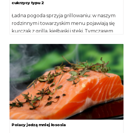
cukrzycy typu 2
Ładna pogoda sprzyja grillowaniu: w naszym
rodzinnym i towarzyskim menu pojawiają się
kurczak z grilla, kiełbaski i steki. Tymczasem
międzynarodowi eksperci zalecają, aby
ograniczyć […]
Polacy jedzą mniej łososia