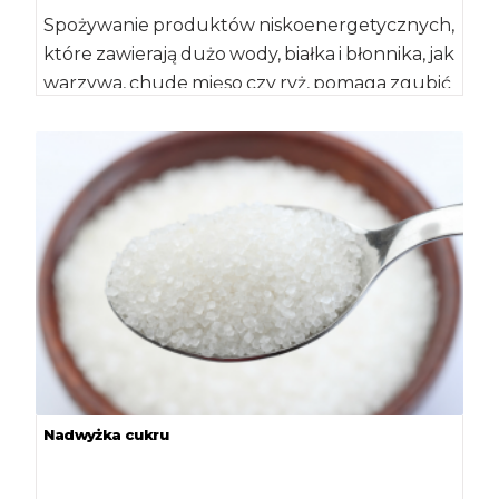
Spożywanie produktów niskoenergetycznych,
które zawierają dużo wody, białka i błonnika, jak
warzywa, chude mięso czy ryż, pomaga zgubić
zbędne kilogramy […]
Nadwyżka cukru