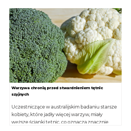
zawdzięczają przede wszystkim swojej
specyficznej diecie […]
Warzywa chronią przed stwardnieniem tętnic
szyjnych
Uczestniczące w australijskim badaniu starsze
kobiety, które jadły więcej warzyw, miały
węższe ścianki tętnic, co oznacza znacznie
mniejsze zagrożenie udarem […]