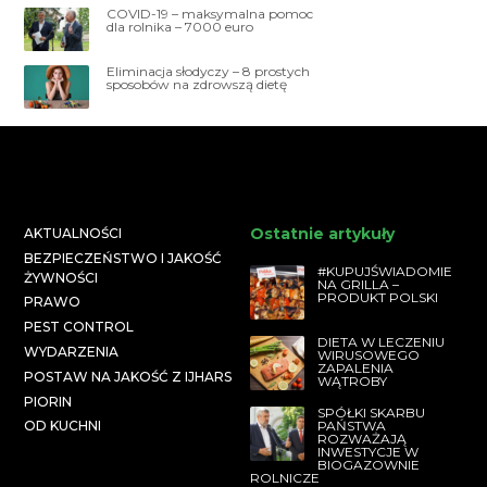
COVID-19 – maksymalna pomoc
dla rolnika – 7000 euro
Eliminacja słodyczy – 8 prostych
sposobów na zdrowszą dietę
Ostatnie artykuły
AKTUALNOŚCI
BEZPIECZEŃSTWO I JAKOŚĆ
#KUPUJŚWIADOMIE
ŻYWNOŚCI
NA GRILLA –
PRODUKT POLSKI
PRAWO
PEST CONTROL
DIETA W LECZENIU
WYDARZENIA
WIRUSOWEGO
ZAPALENIA
POSTAW NA JAKOŚĆ Z IJHARS
WĄTROBY
PIORIN
SPÓŁKI SKARBU
PAŃSTWA
OD KUCHNI
ROZWAŻAJĄ
INWESTYCJE W
BIOGAZOWNIE
ROLNICZE