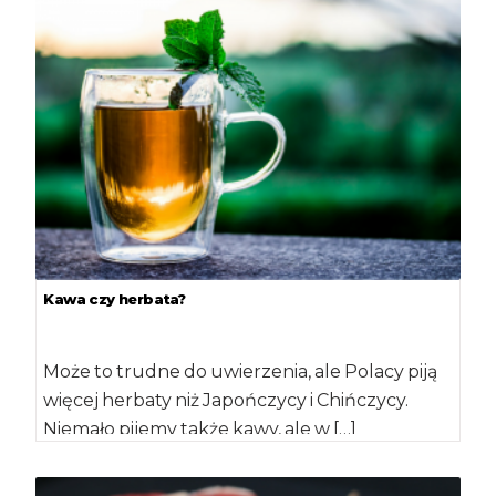
Jeśli chcemy pozbyć się nadmiernej masy ciała
na zawsze, bez efektu jojo, zapomnijmy […]
Kawa czy herbata?
Może to trudne do uwierzenia, ale Polacy piją
więcej herbaty niż Japończycy i Chińczycy.
Niemało pijemy także kawy, ale w […]