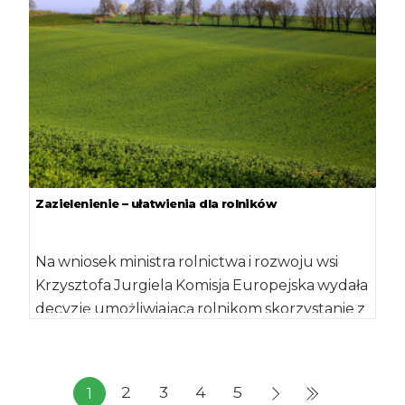
Zazielenienie – ułatwienia dla rolników
Na wniosek ministra rolnictwa i rozwoju wsi
Krzysztofa Jurgiela Komisja Europejska wydała
decyzję umożliwiającą rolnikom skorzystanie z
odstępstwa od obowiązku zastosowania […]
2
3
4
5
1