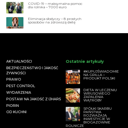
COVID-19 – maksymalna pomoc
dla rolnika – 7000 euro
Eliminacja słodyczy – 8 prostych
sposobów na zdrowszą dietę
Ostatnie artykuły
AKTUALNOŚCI
BEZPIECZEŃSTWO I JAKOŚĆ
#KUPUJŚWIADOMIE
ŻYWNOŚCI
NA GRILLA –
PRODUKT POLSKI
PRAWO
PEST CONTROL
DIETA W LECZENIU
WYDARZENIA
WIRUSOWEGO
ZAPALENIA
POSTAW NA JAKOŚĆ Z IJHARS
WĄTROBY
PIORIN
SPÓŁKI SKARBU
PAŃSTWA
OD KUCHNI
ROZWAŻAJĄ
INWESTYCJE W
BIOGAZOWNIE
ROLNICZE