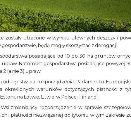
 te zostały utracone w wyniku ulewnych deszczy i pow
 gospodarstwie, będą mogły skorzystać z derogacji.
ospodarstwa posiadające od 10 do 30 ha gruntów orny
 upraw. Natomiast gospodarstwa posiadające powyżej 3
2 (a nie 3) upraw.
a odstępstw od rozporządzenia Parlamentu Europejsk
nia określonych warunków dotyczących płatności z ty
tonii, na Łotwie, Litwie, w Polsce i Finlandii.
u Wsi zmieniający rozporządzenie w sprawie szczegóło
 i płatności niezwiązanej do tytoniu w tym zakresie zo