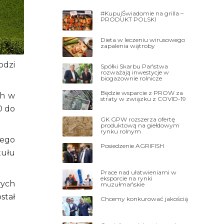
#KupujŚwiadomie na grilla –
PRODUKT POLSKI
Dieta w leczeniu wirusowego
zapalenia wątroby
odzi
Spółki Skarbu Państwa
rozważają inwestycje w
biogazownie rolnicze
Będzie wsparcie z PROW za
ch w
straty w związku z COVID-19
0 do
GK GPW rozszerza ofertę
produktową na giełdowym
rynku rolnym
iego
Posiedzenie AGRIFISH
tułu
Prace nad ułatwieniami w
eksporcie na rynki
wych
muzułmańskie
stał
Chcemy konkurować jakością