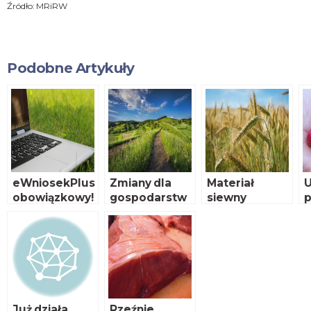
Źródło: MRiRW
Podobne Artykuły
eWniosekPlus
Zmiany dla
Materiał
U
obowiązkowy!
gospodarstw
siewny
p
ekologicznyc
h
d
Już działa
Rzeźnie