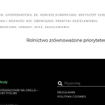
AW
,
GOSPODARSTWA
,
KE
,
KOMISJA EUROPEJSKA
,
KRZYSZTOF JUR
TWA I ROZWOJU WSI
,
OBOWIĄZEK
,
PRAKTYKI ZAZIELENIENIA
,
UROPEJSKA
,
UPRAWY
,
WIEŚ
,
ZAZIELENIENIE
Rolnictwo zrównoważone priorytet
ykuły
JŚWIADOMIE NA GRILLA –
REGULAMIN
UKT POLSKI
POLITYKA COOKIES