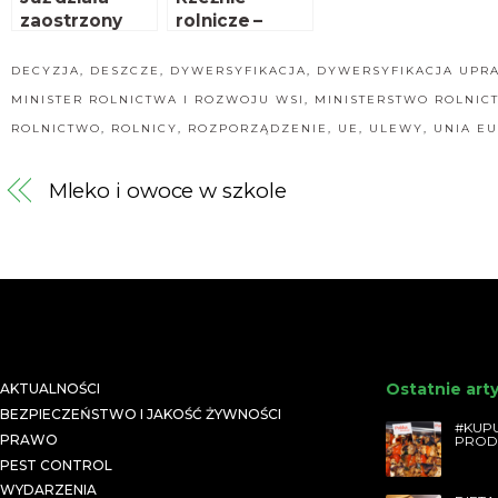
zaostrzony
rolnicze –
program
ułatwienia dla
bioasekuracji
rolników
DECYZJA
,
DESZCZE
,
DYWERSYFIKACJA
,
DYWERSYFIKACJA UPR
MINISTER ROLNICTWA I ROZWOJU WSI
,
MINISTERSTWO ROLNIC
ROLNICTWO
,
ROLNICY
,
ROZPORZĄDZENIE
,
UE
,
ULEWY
,
UNIA E
Mleko i owoce w szkole
Ostatnie art
AKTUALNOŚCI
BEZPIECZEŃSTWO I JAKOŚĆ ŻYWNOŚCI
#KUPU
PRAWO
PROD
PEST CONTROL
WYDARZENIA