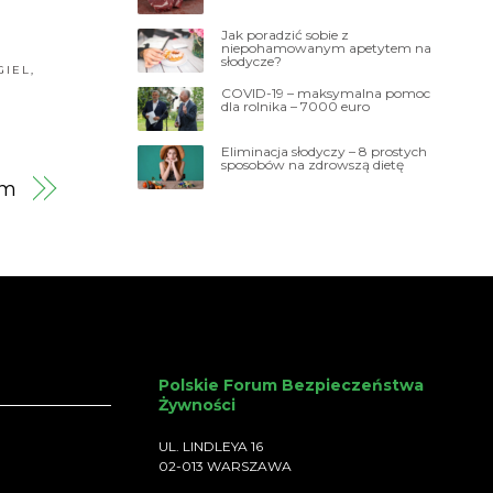
Jak poradzić sobie z
niepohamowanym apetytem na
słodycze?
GIEL
,
COVID-19 – maksymalna pomoc
dla rolnika – 7000 euro
Eliminacja słodyczy – 8 prostych
sposobów na zdrowszą dietę
em
Polskie Forum Bezpieczeństwa
Żywności
UL. LINDLEYA 16
02-013 WARSZAWA