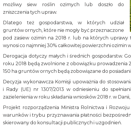
możliwy siew roślin ozimych lub doszło do
zniszczenia tych upraw.
Dlatego też gospodarstwa, w których udział
gruntów ornych, które nie mogły być przeznaczone
pod zasiew ozimin na 2018 r. lub na których uprawy
wynosi co najmniej 30% całkowitej powierzchni ozimin w
Derogacja dotyczy małych i średnich gospodarstw. G
roku 2018 będą zwolnione z obowiązku prowadzenia 2
150 ha gruntów ornych będą zobowiązane do posiadania 
Decyzja wykonawcza Komisji upoważnia do stosowani
i Rady (UE) nr 1307/2013 w odniesieniu do spełnia
zazielenienia w roku składania wniosków 2018 r. w Danii, Es
Projekt rozporządzenia Ministra Rolnictwa i Rozwoj
warunków i trybu przyznawania płatności bezpośrednich
skierowany do konsultacji publicznych i uzgodnień.