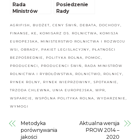
Rada
Posiedzenie
Ministrów
Rady
rolnictwa UE
Ministrów
AGRIFISH w
Rolnictwa UE
AGRIFISH
,
BUDŻET
,
CENY ŚWIŃ
,
DEBATA
,
DOCHODY
,
Luksemburgu
w
FINANSE
,
KE
,
KOMISARZ DS. ROLNICTWA
,
KOMISJA
Luksemburgu
EUROPEJSKA
,
MINISTERSTWO ROLNICTWA I ROZWOJU
WSI
,
OBRADY
,
PAKIET LEGISLACYJNY
,
PŁATNOŚCI
BEZPOŚREDNIE
,
POLITYKA ROLNA
,
POMOC
,
PRODUCENCI
,
PRODUCENCI ŚWIŃ
,
RADA MINISTRÓW
ROLNICTWA I RYBOŁÓWSTWA
,
ROLNICTWO
,
ROLNICY
,
RYNEK ROLNY
,
RYNEK WIEPRZOWINY
,
SPOTKANIE
,
TRZODA CHLEWNA
,
UNIA EUROPEJSKA
,
WPR
,
WSPARCIE
,
WSPÓLNA POLITYKA ROLNA
,
WYDARZENIE
,
WYMOGI
Metodyka
Aktualna wersja
porównywania
PROW 2014 –
jakości
2020