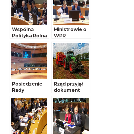
Wspólna
Ministrowie o
Polityka Rolna
WPR
po 2020 roku
Posiedzenie
Rząd przyjął
Rady
dokument
Ministrów UE
WPR po 2020
ds. Rolnictwa i
r.
Rybołówstwa