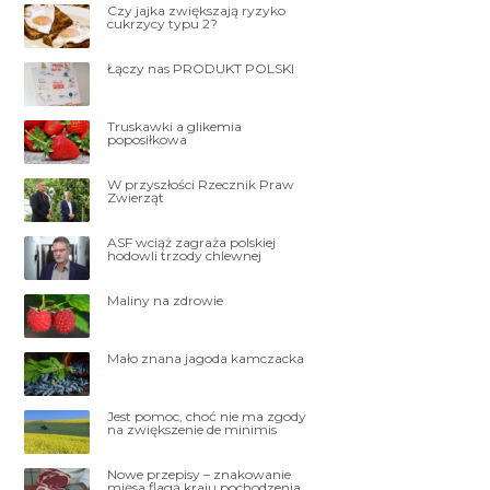
Czy jajka zwiększają ryzyko
cukrzycy typu 2?
Łączy nas PRODUKT POLSKI
Truskawki a glikemia
poposiłkowa
W przyszłości Rzecznik Praw
Zwierząt
ASF wciąż zagraża polskiej
hodowli trzody chlewnej
Maliny na zdrowie
Mało znana jagoda kamczacka
Jest pomoc, choć nie ma zgody
na zwiększenie de minimis
Nowe przepisy – znakowanie
mięsa flagą kraju pochodzenia