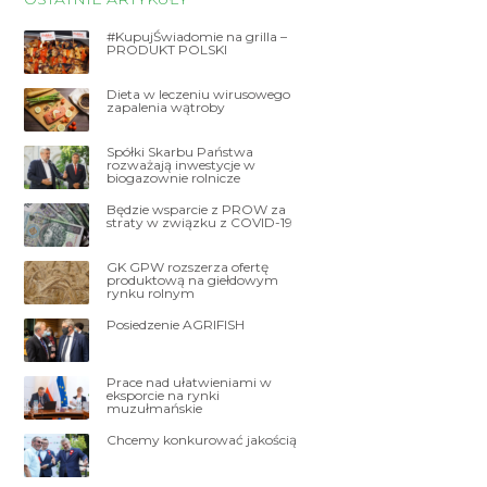
#KupujŚwiadomie na grilla –
PRODUKT POLSKI
Dieta w leczeniu wirusowego
zapalenia wątroby
Spółki Skarbu Państwa
rozważają inwestycje w
biogazownie rolnicze
Będzie wsparcie z PROW za
straty w związku z COVID-19
GK GPW rozszerza ofertę
produktową na giełdowym
rynku rolnym
Posiedzenie AGRIFISH
Prace nad ułatwieniami w
eksporcie na rynki
muzułmańskie
Chcemy konkurować jakością