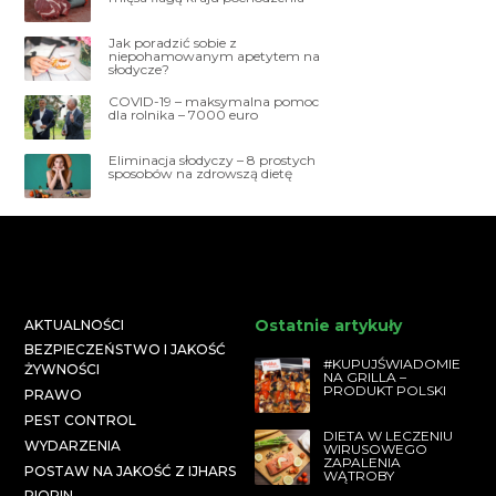
Jak poradzić sobie z
niepohamowanym apetytem na
słodycze?
COVID-19 – maksymalna pomoc
dla rolnika – 7000 euro
Eliminacja słodyczy – 8 prostych
sposobów na zdrowszą dietę
Ostatnie artykuły
AKTUALNOŚCI
BEZPIECZEŃSTWO I JAKOŚĆ
#KUPUJŚWIADOMIE
ŻYWNOŚCI
NA GRILLA –
PRODUKT POLSKI
PRAWO
PEST CONTROL
DIETA W LECZENIU
WYDARZENIA
WIRUSOWEGO
ZAPALENIA
POSTAW NA JAKOŚĆ Z IJHARS
WĄTROBY
PIORIN