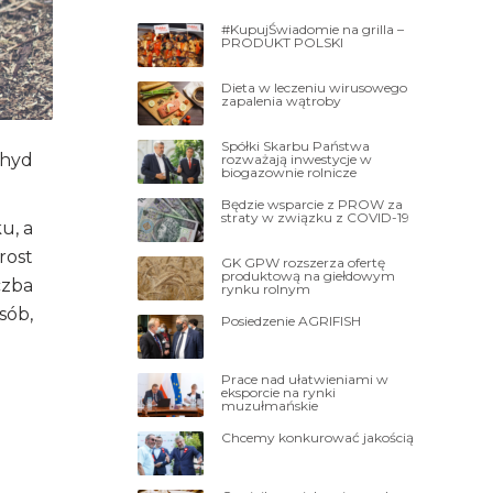
#KupujŚwiadomie na grilla –
PRODUKT POLSKI
Dieta w leczeniu wirusowego
zapalenia wątroby
Spółki Skarbu Państwa
ehyd
rozważają inwestycje w
biogazownie rolnicze
Będzie wsparcie z PROW za
straty w związku z COVID-19
u, a
rost
GK GPW rozszerza ofertę
produktową na giełdowym
czba
rynku rolnym
sób,
Posiedzenie AGRIFISH
Prace nad ułatwieniami w
eksporcie na rynki
muzułmańskie
Chcemy konkurować jakością