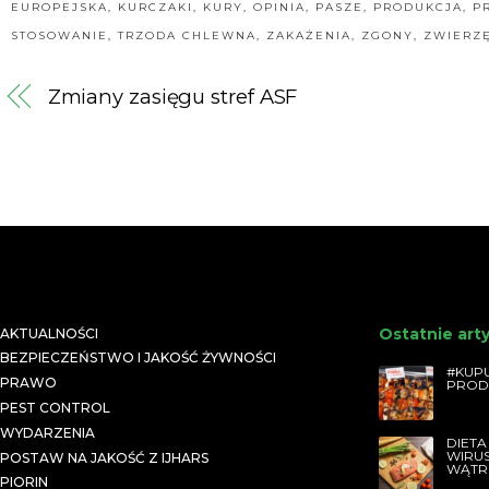
EUROPEJSKA
,
KURCZAKI
,
KURY
,
OPINIA
,
PASZE
,
PRODUKCJA
,
P
STOSOWANIE
,
TRZODA CHLEWNA
,
ZAKAŻENIA
,
ZGONY
,
ZWIERZ
Zmiany zasięgu stref ASF
Ostatnie art
AKTUALNOŚCI
BEZPIECZEŃSTWO I JAKOŚĆ ŻYWNOŚCI
#KUPU
PRAWO
PROD
PEST CONTROL
WYDARZENIA
DIETA
WIRU
POSTAW NA JAKOŚĆ Z IJHARS
WĄTR
PIORIN