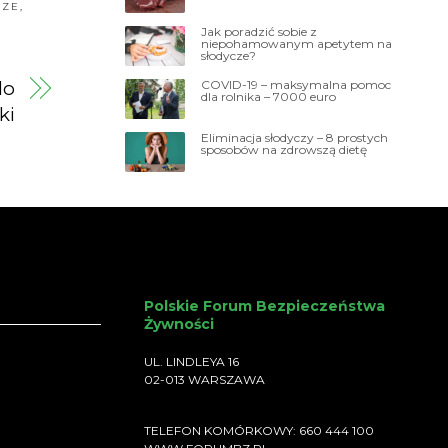
CZE
,
Jak poradzić sobie z
niepohamowanym apetytem na
słodycze?
COVID-19 – maksymalna pomoc
do
dla rolnika – 7000 euro
ki
Eliminacja słodyczy – 8 prostych
sposobów na zdrowszą dietę
Polskie Forum Bezpieczeństwa
Żywności
UL. LINDLEYA 16
02-013 WARSZAWA
TELEFON KOMÓRKOWY: 660 444 100