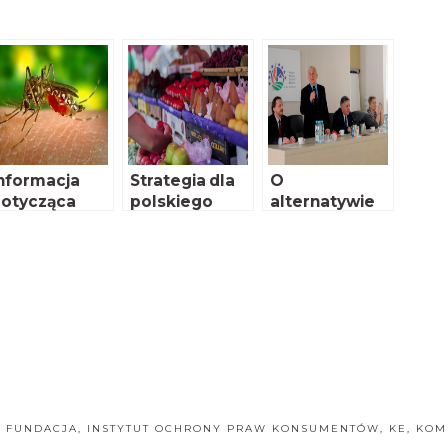
nformacja
Strategia dla
O
otycząca
polskiego
alternatywie
akażeń
rolnictwa
dla
irusem Zika
importowane
go białka GMO
,
FUNDACJA
,
INSTYTUT OCHRONY PRAW KONSUMENTÓW
,
KE
,
KOM