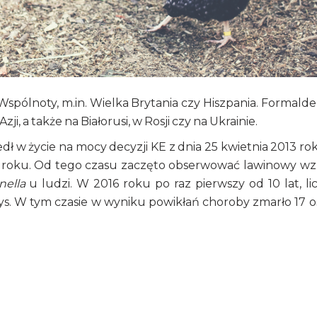
Wspólnoty, m.in. Wielka Brytania czy Hiszpania. Formald
, a także na Białorusi, w Rosji czy na Ukrainie.
 w życie na mocy decyzji KE z dnia 25 kwietnia 2013 rok
5 roku. Od tego czasu zaczęto obserwować lawinowy wz
nella
u ludzi. W 2016 roku po raz pierwszy od 10 lat, li
ys. W tym czasie w wyniku powikłań choroby zmarło 17 o