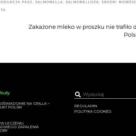
RODUKCJA PASZ
,
SALMONELLA
,
SALMONELLOZA
,
ŚRODKI BIOBÓJ
ĘTA
Zakażone mleko w proszku nie trafiło 
Pols
ykuły
JŚWIADOMIE NA GRILLA –
REGULAMIN
UKT POLSKI
POLITYKA COOKIES
 W LECZENIU
SOWEGO ZAPALENIA
OBY