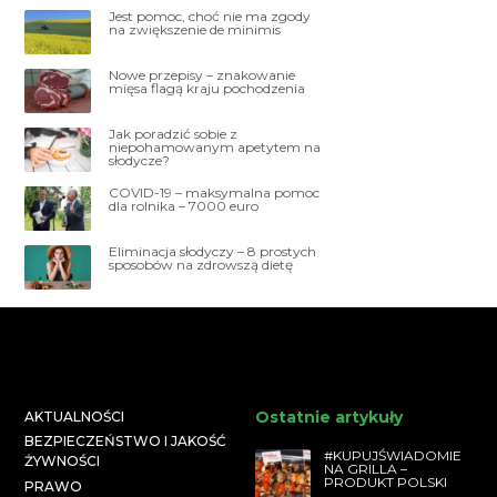
Jest pomoc, choć nie ma zgody
na zwiększenie de minimis
Nowe przepisy – znakowanie
mięsa flagą kraju pochodzenia
Jak poradzić sobie z
niepohamowanym apetytem na
słodycze?
COVID-19 – maksymalna pomoc
dla rolnika – 7000 euro
Eliminacja słodyczy – 8 prostych
sposobów na zdrowszą dietę
Ostatnie artykuły
AKTUALNOŚCI
BEZPIECZEŃSTWO I JAKOŚĆ
#KUPUJŚWIADOMIE
ŻYWNOŚCI
NA GRILLA –
PRODUKT POLSKI
PRAWO