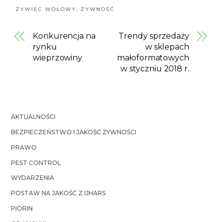
ŻYWIEC WOŁOWY
,
ŻYWNOŚĆ
Konkurencja na
Trendy sprzedaży
rynku
w sklepach
wieprzowiny
małoformatowych
w styczniu 2018 r.
AKTUALNOŚCI
BEZPIECZEŃSTWO I JAKOŚĆ ŻYWNOŚCI
PRAWO
PEST CONTROL
WYDARZENIA
POSTAW NA JAKOŚĆ Z IJHARS
PIORIN