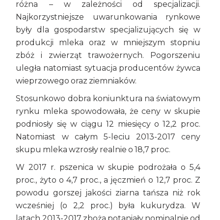
różna – w zależności od specjalizacji.
Najkorzystniejsze uwarunkowania rynkowe
były dla gospodarstw specjalizujących się w
produkcji mleka oraz w mniejszym stopniu
zbóż i zwierząt trawożernych. Pogorszeniu
uległa natomiast sytuacja producentów żywca
wieprzowego oraz ziemniaków.
Stosunkowo dobra koniunktura na światowym
rynku mleka spowodowała, że ceny w skupie
podniosły się w ciągu 12 miesięcy o 12,2 proc.
Natomiast w całym 5-leciu 2013-2017 ceny
skupu mleka wzrosły realnie o 18,7 proc.
W 2017 r. pszenica w skupie podrożała o 5,4
proc., żyto o 4,7 proc., a jęczmień o 12,7 proc. Z
powodu gorszej jakości ziarna tańsza niż rok
wcześniej (o 2,2 proc.) była kukurydza. W
latach 2013-2017 zboża potaniały nominalnie od