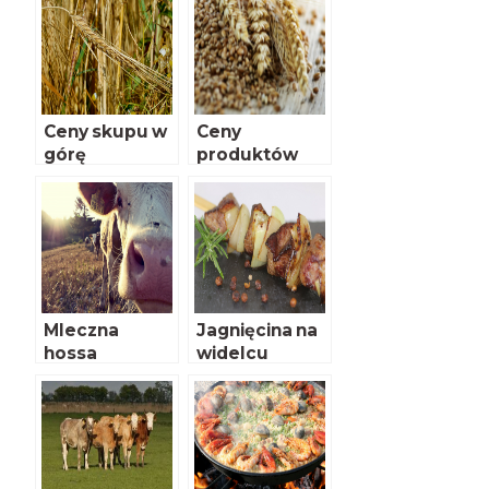
Ceny skupu w
Ceny
górę
produktów
rolnych
Mleczna
Jagnięcina na
hossa
widelcu