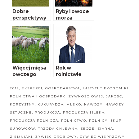
Dobre
Ryby i owoce
perspektywy
morza
globalnego
droższe
popytu na
mięso
Więcej mięsa
Rok w
owczego
rolnictwie
2017
,
EKSPERCI
,
GOSPODARSTWA
,
INSTYTUT EKONOMIKI
ROLNICTWA I GOSPODARKI ŻYWNOŚCIOWEJ
,
JAKOŚĆ
,
KORZYSTNY
,
KUKURYDZA
,
MLEKO
,
NAWOZY
,
NAWOZY
SZTUCZNE
,
PRODUKCJA
,
PRODUKCJA MLEKA
,
PRODUKCJA ROLNICZA
,
ROLNICTWO
,
ROLNICY
,
SKUP
SUROWCÓW
,
TRZODA CHLEWNA
,
ZBOŻE
,
ZIARNA
,
ZIEMNIAKI
,
ŻYWIEC DROBIOWY
,
ŻYWIEC WIEPRZOWY
,