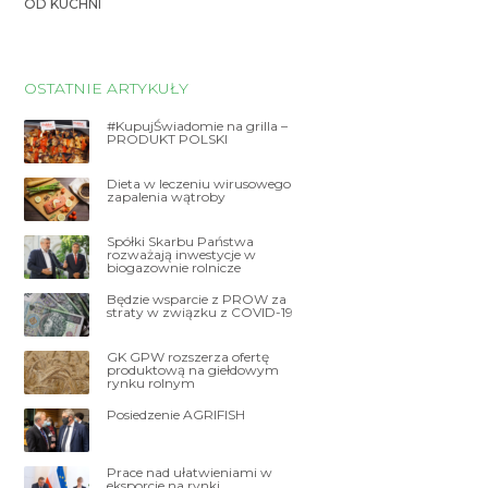
OD KUCHNI
OSTATNIE ARTYKUŁY
#KupujŚwiadomie na grilla –
PRODUKT POLSKI
Dieta w leczeniu wirusowego
zapalenia wątroby
Spółki Skarbu Państwa
rozważają inwestycje w
biogazownie rolnicze
Będzie wsparcie z PROW za
straty w związku z COVID-19
GK GPW rozszerza ofertę
produktową na giełdowym
rynku rolnym
Posiedzenie AGRIFISH
Prace nad ułatwieniami w
eksporcie na rynki