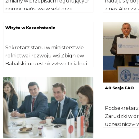
zmiany w przepisach regulujących
nadaje się do 
pomoc państwa w sektorze
z nas. Ale czy
rolnym. Eksperci z Brukseli dążą do
sprawę, jak wi
podwyższenie limitu pomocy […]
Wizyta w Kazachstanie
Sekretarz stanu w ministerstwie
rolnictwa i rozwoju wsi Zbigniew
Babalski, uczestniczył w oficjalnej
wizycie prezydenta RP Andrzeja
Dudy w Kazachstanie. […]
40 Sesja FAO
Podsekretarz
Zarudzki w dni
uczestniczył w
Organizacji 