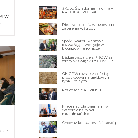
#KupujŚwiadomie na grilla –
PRODUKT POLSKI
ki w
ł
Dieta w leczeniu wirusowego
zapalenia wątroby
mowy
Spółki Skarbu Państwa
rozważają inwestycje w
biogazownie rolnicze
Będzie wsparcie z PROW za
straty w związku z COVID-19
GK GPW rozszerza ofertę
produktową na giełdowym
rynku rolnym
Posiedzenie AGRIFISH
Prace nad ułatwieniami w
eksporcie na rynki
muzułmańskie
Chcemy konkurować jakością
ktor