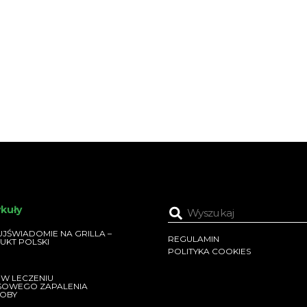
h ds. Wyżywienia […]
Komisji Rolnictwa […]
ykuły
JŚWIADOMIE NA GRILLA –
REGULAMIN
UKT POLSKI
POLITYKA COOKIES
 W LECZENIU
SOWEGO ZAPALENIA
OBY