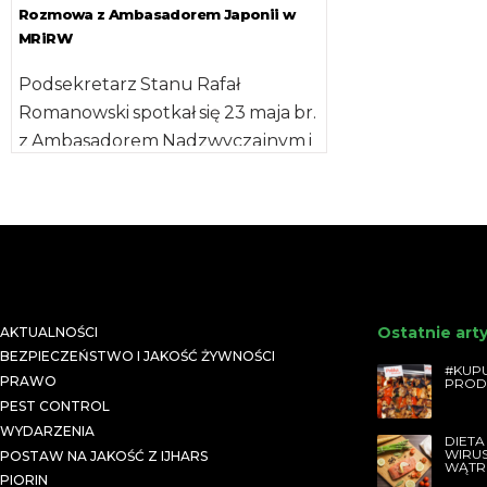
Zjednoczonyc
Rozmowa z Ambasadorem Japonii w
MRiRW
Podsekretarz Stanu Rafał
Romanowski spotkał się 23 maja br.
z Ambasadorem Nadzwyczajnym i
Pełnomocnym Japonii w RP
Shigeo Matsutomi. Było […]
Ostatnie art
AKTUALNOŚCI
BEZPIECZEŃSTWO I JAKOŚĆ ŻYWNOŚCI
#KUPU
PRAWO
PROD
PEST CONTROL
WYDARZENIA
DIETA
WIRU
POSTAW NA JAKOŚĆ Z IJHARS
WĄTR
PIORIN