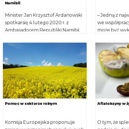
Namibii
Minister Jan Krzysztof Ardanowski
– Jedną z naj
spotkał się 4 lutego 2020 r. z
we współprac
Ambasadorem Republiki Namibii,
może być wyk
Andreasem B. D. Guibeb’em i
izraelskich d
towarzyszącą […]
związanych 
wodą, systema
[…]
Pomoc w sektorze rolnym
Aflatoksyny w 
Komisja Europejska proponuje
O tym, że spl