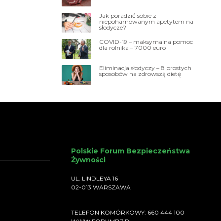
Jak poradzić sobie z
niepohamowanym apetytem na
słodycze?
COVID-19 – maksymalna pomoc
dla rolnika – 7000 euro
Eliminacja słodyczy – 8 prostych
sposobów na zdrowszą dietę
Polskie Forum Bezpieczeństwa
Żywności
UL. LINDLEYA 16
02-013 WARSZAWA
TELEFON KOMÓRKOWY: 660 444 100