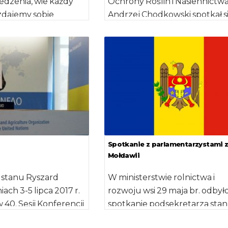
jedzenia, wie każdy
Ochrony Roślin i Nasiennictw
 zdajemy sobie
Andrzej Chodkowski spotkał si
elkie ryzyko […]
Dyrektorem Generalnym ds.
Sadownictwa i Ogrodnictwa
Ministerstwa […]
Spotkanie z parlamentarzystami 
Mołdawii
 stanu Ryszard
W ministerstwie rolnictwa i
ach 3-5 lipca 2017 r.
rozwoju wsi 29 maja br. odbyło
 40. Sesji Konferencji
spotkanie podsekretarza sta
Narodów
Ryszarda Zarudzkiego z dele