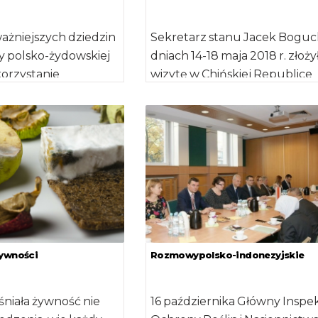
ważniejszych dziedzin
Sekretarz stanu Jacek Boguc
y polsko-żydowskiej
dniach 14-18 maja 2018 r. złoży
orzystanie
wizytę w Chińskiej Republice
oświadczeń,
Ludowej. Jej celem były roz
z gospodarowaniem
[…]
mi irygacyjnymi oraz
żywności
Rozmowypolsko-indonezyjskie
eśniała żywność nie
16 października Główny Inspe