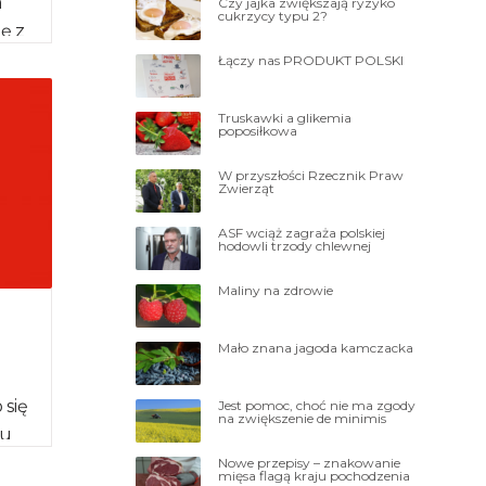
a
Czy jajka zwiększają ryzyko
cukrzycy typu 2?
ę z
Łączy nas PRODUKT POLSKI
Truskawki a glikemia
poposiłkowa
W przyszłości Rzecznik Praw
Zwierząt
ASF wciąż zagraża polskiej
hodowli trzody chlewnej
Maliny na zdrowie
z
Mało znana jagoda kamczacka
 się
Jest pomoc, choć nie ma zgody
na zwiększenie de minimis
nu
gacją
Nowe przepisy – znakowanie
mięsa flagą kraju pochodzenia