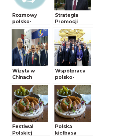
Rozmowy
Strategia
polsko-
Promocji
japońskie
Żywności
Wizyta w
Współpraca
Chinach
polsko-
azjatycka
Festiwal
Polska
Polskiej
kiełbasa