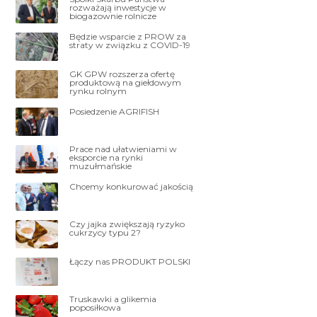
rozważają inwestycje w
biogazownie rolnicze
Będzie wsparcie z PROW za
straty w związku z COVID-19
GK GPW rozszerza ofertę
produktową na giełdowym
rynku rolnym
Posiedzenie AGRIFISH
Prace nad ułatwieniami w
eksporcie na rynki
muzułmańskie
Chcemy konkurować jakością
Czy jajka zwiększają ryzyko
cukrzycy typu 2?
Łączy nas PRODUKT POLSKI
Truskawki a glikemia
poposiłkowa