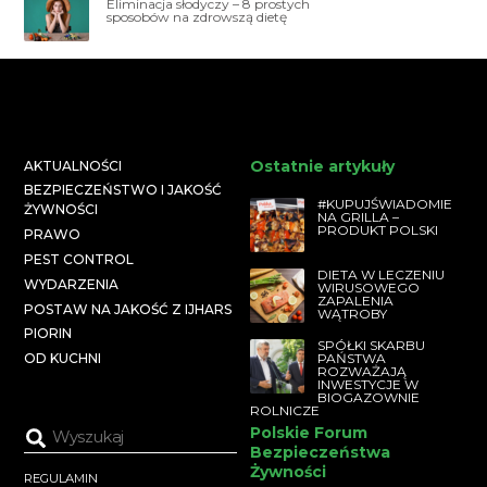
Eliminacja słodyczy – 8 prostych
sposobów na zdrowszą dietę
Ostatnie artykuły
AKTUALNOŚCI
BEZPIECZEŃSTWO I JAKOŚĆ
#KUPUJŚWIADOMIE
ŻYWNOŚCI
NA GRILLA –
PRODUKT POLSKI
PRAWO
PEST CONTROL
DIETA W LECZENIU
WYDARZENIA
WIRUSOWEGO
ZAPALENIA
POSTAW NA JAKOŚĆ Z IJHARS
WĄTROBY
PIORIN
SPÓŁKI SKARBU
PAŃSTWA
OD KUCHNI
ROZWAŻAJĄ
INWESTYCJE W
BIOGAZOWNIE
ROLNICZE
Polskie Forum
Bezpieczeństwa
Żywności
REGULAMIN