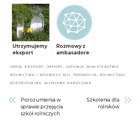
Żywności w
smakuje w
Singapurze
Berlinie
Utrzymujemy
Rozmowy z
eksport
ambasadore
mleka i
m Wietnamu
produktów
DRÓB
,
EKSPORT
,
IMPORT
,
JAPONIA
,
MINISTERSTWO
mlecznych do
ROLNICTWA I ROZWOJU WSI
,
PROMOCJA
,
ROLNICTWO
,
Japonii
WIEPRZOWINA
,
WYMIANA HANDLOWA
Porozumienia w
Szkolenia dla
sprawie przejęcia
rolników
szkół rolniczych