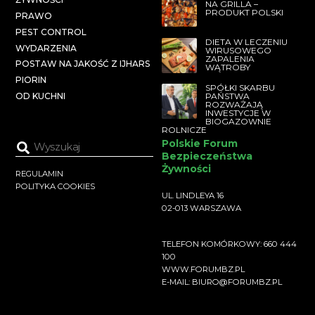
NA GRILLA –
PRODUKT POLSKI
PRAWO
PEST CONTROL
DIETA W LECZENIU
WYDARZENIA
WIRUSOWEGO
ZAPALENIA
POSTAW NA JAKOŚĆ Z IJHARS
WĄTROBY
PIORIN
SPÓŁKI SKARBU
PAŃSTWA
OD KUCHNI
ROZWAŻAJĄ
INWESTYCJE W
BIOGAZOWNIE
ROLNICZE
Polskie Forum
Bezpieczeństwa
Żywności
REGULAMIN
POLITYKA COOKIES
UL. LINDLEYA 16
02-013 WARSZAWA
TELEFON KOMÓRKOWY: 660 444
100
WWW.FORUMBZ.PL
E-MAIL: BIURO@FORUMBZ.PL