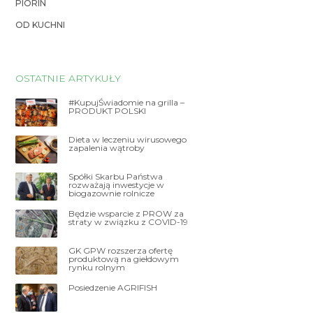
PIORIN
OD KUCHNI
OSTATNIE ARTYKUŁY
#KupujŚwiadomie na grilla –
PRODUKT POLSKI
Dieta w leczeniu wirusowego
zapalenia wątroby
Spółki Skarbu Państwa
rozważają inwestycje w
biogazownie rolnicze
Będzie wsparcie z PROW za
straty w związku z COVID-19
GK GPW rozszerza ofertę
produktową na giełdowym
rynku rolnym
Posiedzenie AGRIFISH