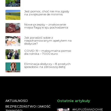
Jest pomoc, choć nie ma zgody
na zwiększenie de minimis
Nowe przepisy – znakowanie
mięsa flagą kraju pochodzenia
Jak poradzić sobie z
niepohamowanym apetytem na
słodycze?
COVID-19 – maksymalna pomoc
dla rolnika – 7000 euro
Eliminacja słodyczy – 8 prostych
sposobów na zdrowszą dietę
Ostatnie artykuły
AKTUALNOŚCI
BEZPIECZEŃSTWO I JAKOŚĆ
#KUPUJŚWIADOMIE
ŻYWNOŚCI