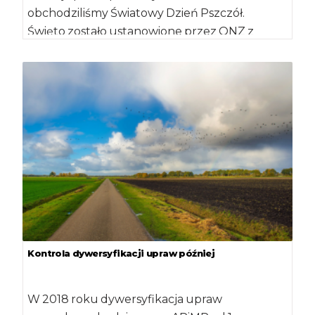
obchodziliśmy Światowy Dzień Pszczół.
Święto zostało ustanowione przez ONZ z
inicjatywy Słowenii, która w ten sposób chciała
podkreślić znaczenie pszczół […]
Kontrola dywersyfikacji upraw później
W 2018 roku dywersyfikacja upraw