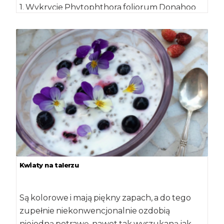
1. Wykrycie Phytophthora foliorum Donahoo
at al. w Hiszpanii i Szkocji Phytophthora
foliorum jest […]
Kwiaty na talerzu
Są kolorowe i mają piękny zapach, a do tego
zupełnie niekonwencjonalnie ozdobią
niejedną potrawę, nawet tak wyszukaną jak