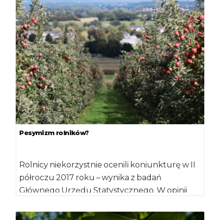
bakterii Xanthomonas […]
Pesymizm rolników?
Rolnicy niekorzystnie ocenili koniunkturę w II
półroczu 2017 roku – wynika z badań
Głównego Urzędu Statystycznego. W opinii
gospodarzy, lepiej […]