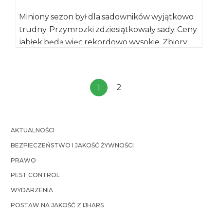
Miniony sezon był dla sadowników wyjątkowo
trudny. Przymrozki zdziesiątkowały sady. Ceny
jabłek będą więc rekordowo wysokie. Zbiory
owoców z drzew […]
2
1
AKTUALNOŚCI
BEZPIECZEŃSTWO I JAKOŚĆ ŻYWNOŚCI
PRAWO
PEST CONTROL
WYDARZENIA
POSTAW NA JAKOŚĆ Z IJHARS