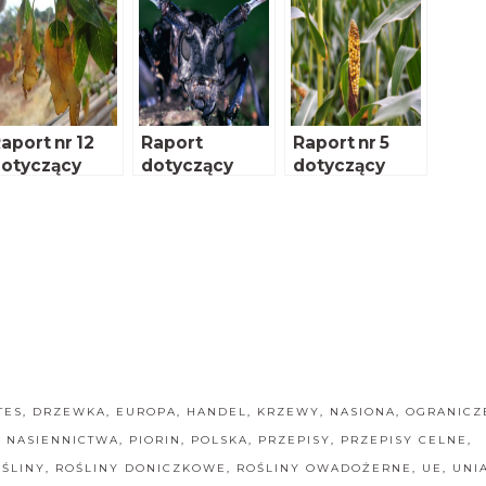
aport nr 12
Raport
Raport nr 5
otyczący
dotyczący
dotyczący
nowych
nowych
nowych
agrożeń
zagrożeń
zagrożeń
itosanitarnyc
fitosanitarnyc
fitosanitarnyc
 dla Polski
h dla Polski
h dla Polski
TES
,
DRZEWKA
,
EUROPA
,
HANDEL
,
KRZEWY
,
NASIONA
,
OGRANICZ
I NASIENNICTWA
,
PIORIN
,
POLSKA
,
PRZEPISY
,
PRZEPISY CELNE
,
ŚLINY
,
ROŚLINY DONICZKOWE
,
ROŚLINY OWADOŻERNE
,
UE
,
UNI