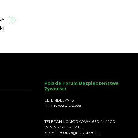
eń
ki
Polskie Forum Bezpieczeństwa
Żywności
UL. LINDLEYA 16
02-013 WARSZAWA
TELEFON KOMÓRKOWY: 660 444 100
WWW.FORUMBZ.PL
E-MAIL: BIURO@FORUMBZ.PL