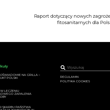
Raport dotyczący nowych zagroż
fitosanitarnych dla Pols
ykuły
JŚWIADOMIE NA GRILLA –
REGULAMIN
UKT POLSKI
POLITYKA COOKIES
 W LECZENIU
SOWEGO ZAPALENIA
OBY
KI SKARBU PAŃSTWA
AŻAJĄ INWESTYCJE W