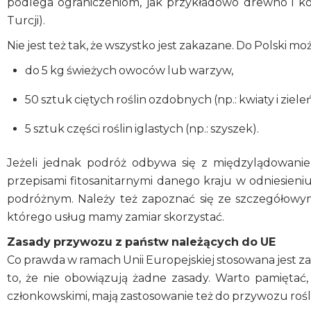
podlega ograniczeniom, jak przykładowo drewno i kor
Turcji).
Nie jest też tak, że wszystko jest zakazane. Do Polski m
do 5 kg świeżych owoców lub warzyw,
50 sztuk ciętych roślin ozdobnych (np.: kwiaty i ziele
5 sztuk części roślin iglastych (np.: szyszek).
Jeżeli jednak podróż odbywa się z międzylądowanie
przepisami fitosanitarnymi danego kraju w odniesieni
podróżnym. Należy też zapoznać się ze szczegółow
którego usług mamy zamiar skorzystać.
Zasady przywozu z państw należących do UE
Co prawda w ramach Unii Europejskiej stosowana jest 
to, że nie obowiązują żadne zasady. Warto pamiętać
członkowskimi, mają zastosowanie też do przywozu roślin 