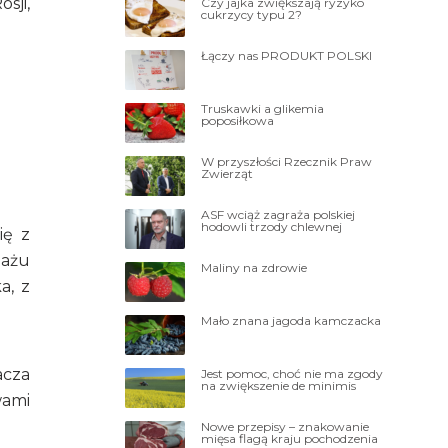
sji,
Czy jajka zwiększają ryzyko
cukrzycy typu 2?
Łączy nas PRODUKT POLSKI
Truskawki a glikemia
poposiłkowa
W przyszłości Rzecznik Praw
Zwierząt
ASF wciąż zagraża polskiej
hodowli trzody chlewnej
ię z
gażu
Maliny na zdrowie
a, z
Mało znana jagoda kamczacka
acza
Jest pomoc, choć nie ma zgody
na zwiększenie de minimis
wami
Nowe przepisy – znakowanie
mięsa flagą kraju pochodzenia