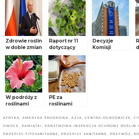
Zdrowie roślin
Raport nr 11
Decyzje
R
w dobie zmian
dotyczący
Komisji
d
klimatu
nowych
Europejskiej w
zagrożeń
sprawie
z
fitosanitarnyc
interwencji
f
h dla Polski
rynkowych w
h
związku z
COVID-19
W podróży z
PE za
roślinami
roślinami
wysokobiałko
wymi
AFRYKA
,
AMERYKA ŚRODKOWA
,
AZJA
,
CENTRA OGRODNICZE
,
CI
OWOCE
,
PAMIĄTKI
,
PAŃSTWOWA INSPEKCJA OCHRONY ROŚLIN 
PRZEPISY FITOSANITARNE
,
PRZEPISY SANITARNE
,
PRZYWÓZ
,
RO