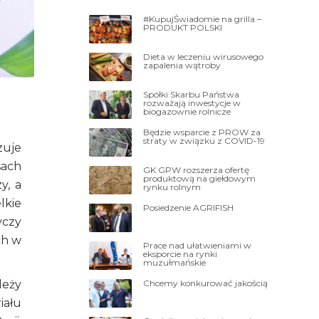
#KupujŚwiadomie na grilla –
PRODUKT POLSKI
Dieta w leczeniu wirusowego
zapalenia wątroby
Spółki Skarbu Państwa
rozważają inwestycje w
biogazownie rolnicze
Będzie wsparcie z PROW za
straty w związku z COVID-19
zuje
sach
GK GPW rozszerza ofertę
produktową na giełdowym
y, a
rynku rolnym
lkie
Posiedzenie AGRIFISH
yczy
ch w
Prace nad ułatwieniami w
eksporcie na rynki
muzułmańskie
Chcemy konkurować jakością
leży
iału