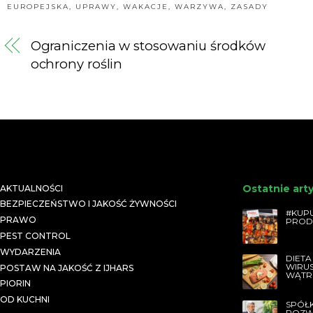
EUROPEJSKA
,
UPRAWY
,
WAKACJE
,
WARZYWA
,
ZASADY
Ograniczenia w stosowaniu środków
ochrony roślin
Ostatnie art
AKTUALNOŚCI
BEZPIECZEŃSTWO I JAKOŚĆ ŻYWNOŚCI
#KUPU
PRAWO
PROD
PEST CONTROL
WYDARZENIA
DIETA
WIRU
POSTAW NA JAKOŚĆ Z IJHARS
WĄTR
PIORIN
OD KUCHNI
SPÓŁ
ROZW