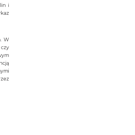
in i
ykaz
m. W
 czy
owym
ncją
nymi
rzez