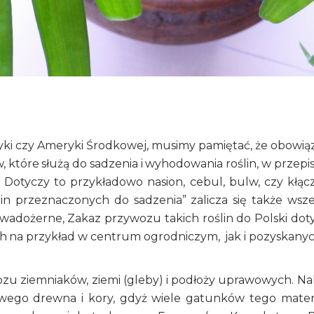
fryki czy Ameryki Środkowej, musimy pamiętać, że obowią
 które służą do sadzenia i wyhodowania roślin, w przepi
 Dotyczy to przykładowo nasion, cebul, bulw, czy kłącz
in przeznaczonych do sadzenia” zalicza się także wsze
 owadożerne, Zakaz przywozu takich roślin do Polski dot
ch na przykład w centrum ogrodniczym, jak i pozyskany
zu ziemniaków, ziemi (gleby) i podłoży uprawowych. Na
wego drewna i kory, gdyż wiele gatunków tego mater