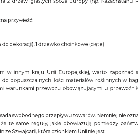
a z drzew iglastych spoza Europy (np. Kazachstanu Ro
ożna przywieźć:
ń do dekoracji), 1 drzewko choinkowe (cięte),
m w innym kraju Unii Europejskiej, warto zapoznać s
u do dopuszczalnych ilości materiałów roślinnych w ba
ymi warunkami przewozu obowiązującymi u przewoźnik
zasada swobodnego przepływu towarów, niemniej nie ozn
, że te same reguły, jakie obowiązują pomiędzy państ
ze Szwajcarii, która członkiem Unii nie jest.