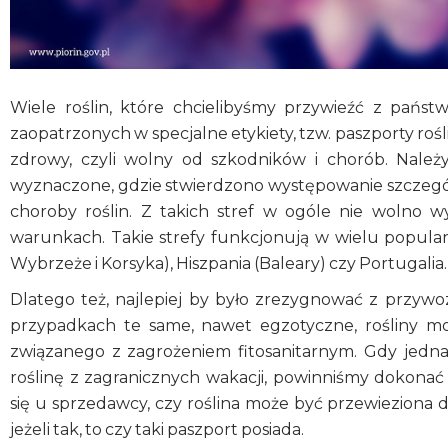
Wiele roślin, które chcielibyśmy przywieźć z państ
zaopatrzonych w specjalne etykiety, tzw. paszporty rośli
zdrowy, czyli wolny od szkodników i chorób. Należy
wyznaczone, gdzie stwierdzono występowanie szczegó
choroby roślin. Z takich stref w ogóle nie wolno w
warunkach. Takie strefy funkcjonują w wielu popular
Wybrzeże i Korsyka), Hiszpania (Baleary) czy Portugalia
Dlatego też, najlepiej by było zrezygnować z przyw
przypadkach te same, nawet egzotyczne, rośliny m
związanego z zagrożeniem fitosanitarnym. Gdy jedna
roślinę z zagranicznych wakacji, powinniśmy dokon
się u sprzedawcy, czy roślina może być przewieziona d
jeżeli tak, to czy taki paszport posiada.