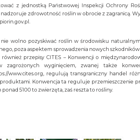
ować z jednostką Państwowej Inspekcji Ochrony Rośl
 nadzoruje zdrowotność roślin w obrocie z zagranicą. W
iorin.gov.pl.
em nie wolno pozyskiwać roślin w środowisku naturalny
lnego, poza aspektem sprowadzenia nowych szkodników
e są również przepisy CITES – Konwencji o międzynarod
ów zagrożonych wyginięciem, zwanej także konwe
s://www.cites.org, regulują transgraniczny handel róż
h produktami. Konwencja ta reguluje przemieszczenie p
onad 5100 to zwierzęta, zaś reszta to rośliny.