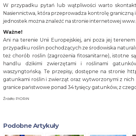
W przypadku pytań lub wątpliwości warto skontakt
Nasiennictwa, która przeprowadza kontrolę graniczną i
jednostek można znaleźć na stronie internetowej www.p
Ważne!
Ani na terenie Unii Europejskiej, ani poza jej teren
przypadku roślin pochodzących ze środowiska natura
też chorób roślin (zagrożenia fitosanitarne), istotn
handlu dzikimi zwierzętami i roślinami gatunk
waszyngtońską. Te przepisy, dostępne na stronie http
gatunkami roślin i zwierząt oraz wytworzonymi z nic
granice państwowe ponad 34 tysięcy gatunków, z czego p
Źródło: PIORiN
Podobne Artykuły