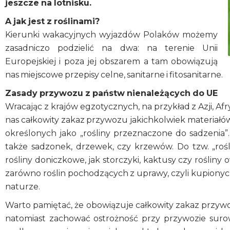
jeszcze na lotnisku.
A jak jest z roślinami?
Kierunki wakacyjnych wyjazdów Polaków możemy
zasadniczo podzielić na dwa: na terenie Unii
Europejskiej i poza jej obszarem a tam obowiązują
nas miejscowe przepisy celne, sanitarne i fitosanitarne.
Zasady przywozu z państw nienależących do UE
Wracając z krajów egzotycznych, na przykład z Azji, A
nas całkowity zakaz przywozu jakichkolwiek materiałów,
określonych jako „rośliny przeznaczone do sadzenia”.
także sadzonek, drzewek, czy krzewów. Do tzw. „rośl
rośliny doniczkowe, jak storczyki, kaktusy czy rośliny
zarówno roślin pochodzących z uprawy, czyli kupiony
naturze.
Warto pamiętać, że obowiązuje całkowity zakaz przywo
natomiast zachować ostrożność przy przywozie suro