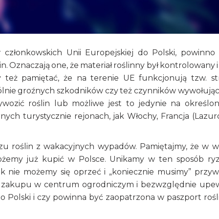
w członkowskich Unii Europejskiej do Polski, powinno
n. Oznaczają one, że materiał roślinny był kontrolowany i 
 też pamiętać, że na terenie UE funkcjonują tzw. st
lnie groźnych szkodników czy też czynników wywołują
ywozić roślin lub możliwe jest to jedynie na określo
nych turystycznie rejonach, jak Włochy, Francja (Lazu
.
ozu roślin z wakacyjnych wypadów. Pamiętajmy, że w w
ożemy już kupić w Polsce. Unikamy w ten sposób ry
k nie możemy się oprzeć i „koniecznie musimy” przyw
ać zakupu w centrum ogrodniczym i bezwzględnie upe
o Polski i czy powinna być zaopatrzona w paszport rośli