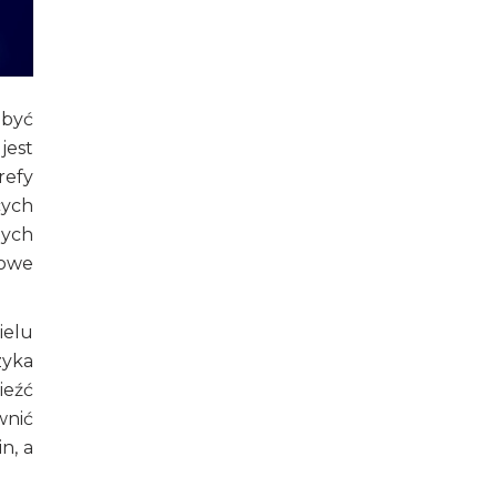
 być
jest
refy
cych
nych
rowe
ielu
zyka
ieźć
wnić
n, a