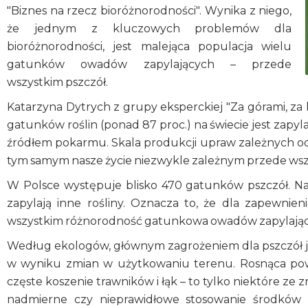
"Biznes na rzecz bioróżnorodności". Wynika z niego,
że jednym z kluczowych problemów dla
bioróżnorodności, jest malejąca populacja wielu
gatunków owadów zapylających – przede
wszystkim pszczół.
Katarzyna Dytrych z grupy eksperckiej "Za górami, za
gatunków roślin (ponad 87 proc.) na świecie jest zapyl
źródłem pokarmu. Skala produkcji upraw zależnych od z
tym samym nasze życie niezwykle zależnym przede wszy
W Polsce występuje blisko 470 gatunków pszczół. Na
zapylają inne rośliny. Oznacza to, że dla zapewni
wszystkim różnorodność gatunkowa owadów zapylając
Według ekologów, głównym zagrożeniem dla pszczół jes
w wyniku zmian w użytkowaniu terenu. Rosnąca powi
częste koszenie trawników i łąk – to tylko niektóre ze 
nadmierne czy nieprawidłowe stosowanie środków o