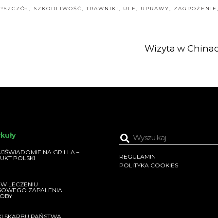
PSZCZÓŁ
,
SZKODLIWOŚĆ
,
TRAWNIKI
,
ULE
,
UPRAWY
,
ZAGROŻENIE
Wizyta w China
ykuły
JŚWIADOMIE NA GRILLA –
REGULAMIN
UKT POLSKI
POLITYKA COOKIES
 W LECZENIU
SOWEGO ZAPALENIA
OBY
KI SKARBU PAŃSTWA