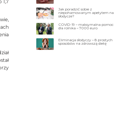
 1,7
Jak poradzić sobie z
niepohamowanym apetytem na
słodycze?
wie,
COVID-19 – maksymalna pomoc
lach
dla rolnika – 7000 euro
enia
Eliminacja słodyczy – 8 prostych
sposobów na zdrowszą dietę
ział
stał
przy