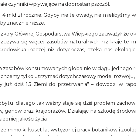
tałe czynniki wpływające na dobrostan pszczół.
d 4 mld zł rocznie. Gdyby nie te owady, nie mielibyśmy w
by znacznie niższe.
Szkoły Głównej Gospodarstwa Wiejskiego zauważył, że ok
 zużywa się więcej zasobów naturalnych niż kraje te 
środowiska inaczej niż dotychczas, czeka nas ekologic
nia zasobów konsumowanych globalnie w ciągu jednego 
śli chcemy tylko utrzymać dotychczasowy model rozwoju, i
y już dziś 1,5 Ziemi do przetrwania" – dowodzi w rapo
obytu, dlatego tak ważny staje się dziś problem zachow
, genów oraz krajobrazów. Działając na szkodę środowi
dniej jakości życia.
, że mimo kilkuset lat wytężonej pracy botaników i zool