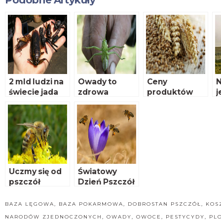
Podobne Artykuły
2 mld ludzi na
Owady to
Ceny
N
świecie jada
zdrowa
produktów
j
owady
żywność
rolnych
b
Uczmy się od
Światowy
pszczół
Dzień Pszczół
BAZA LĘGOWA
,
BAZA POKARMOWA
,
DOBROSTAN PSZCZÓŁ
,
KOS
NARODÓW ZJEDNOCZONYCH
,
OWADY
,
OWOCE
,
PESTYCYDY
,
PL