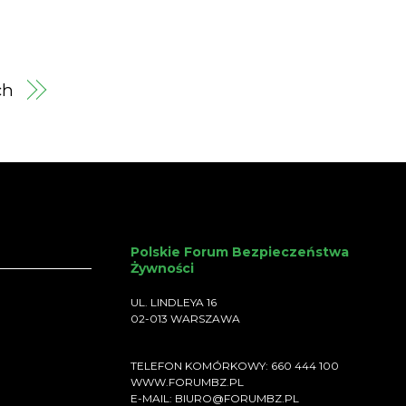
,
ch
Polskie Forum Bezpieczeństwa
Żywności
UL. LINDLEYA 16
02-013 WARSZAWA
TELEFON KOMÓRKOWY: 660 444 100
WWW.FORUMBZ.PL
E-MAIL: BIURO@FORUMBZ.PL