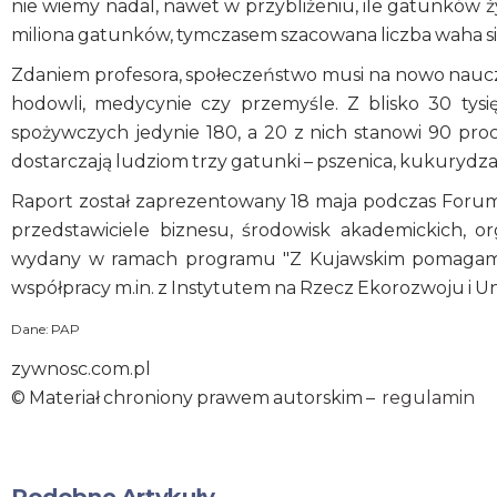
nie wiemy nadal, nawet w przybliżeniu, ile gatunków ż
miliona gatunków, tymczasem szacowana liczba waha się
Zdaniem profesora, społeczeństwo musi na nowo nauczyć
hodowli, medycynie czy przemyśle. Z blisko 30 tysi
spożywczych jedynie 180, a 20 z nich stanowi 90 pro
dostarczają ludziom trzy gatunki – pszenica, kukurydza i
Raport został zaprezentowany 18 maja podczas Forum "
przedstawiciele biznesu, środowisk akademickich, org
wydany w ramach programu "Z Kujawskim pomagamy 
współpracy m.in. z Instytutem na Rzecz Ekorozwoju i 
Dane: PAP
zywnosc.com.pl
© Materiał chroniony prawem autorskim –
regulamin