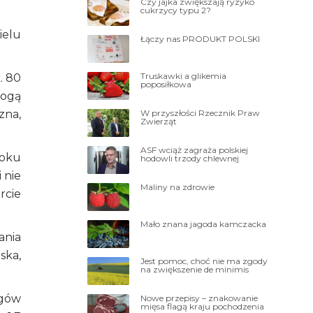
Czy jajka zwiększają ryzyko
cukrzycy typu 2?
ielu
Łączy nas PRODUKT POLSKI
Truskawki a glikemia
. 80
poposiłkowa
mogą
W przyszłości Rzecznik Praw
zna,
Zwierząt
ASF wciąż zagraża polskiej
roku
hodowli trzody chlewnej
 nie
Maliny na zdrowie
rcie
Mało znana jagoda kamczacka
ania
ska,
Jest pomoc, choć nie ma zgody
na zwiększenie de minimis
ogów
Nowe przepisy – znakowanie
mięsa flagą kraju pochodzenia