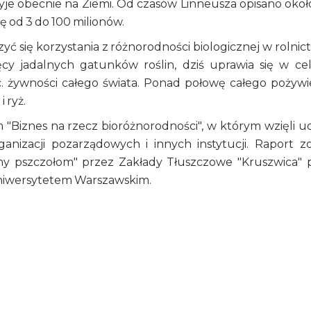
yje obecnie na Ziemi. Od czasów Linneusza opisano około
 od 3 do 100 milionów.
 się korzystania z różnorodności biologicznej w rolnict
ęcy jadalnych gatunków roślin, dziś uprawia się w ce
c. żywności całego świata. Ponad połowę całego pożywi
 ryż.
Biznes na rzecz bioróżnorodności", w którym wzięli ud
anizacji pozarządowych i innych instytucji. Raport zo
pszczołom" przez Zakłady Tłuszczowe "Kruszwica" 
Uniwersytetem Warszawskim.