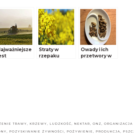
ajważniejsze
Straty w
Owady i ich
est
rzepaku
przetwory w
ezpieczeńst
produktach
wo
żywnościowyc
konsumenta
h i paszach
ZENIE TRAWY
,
KRZEWY
,
LUDZKOŚĆ
,
NEKTAR
,
ONZ
,
ORGANIZACJA
ONY
,
POZYSKIWANIE ŻYWNOŚCI
,
POŻYWIENIE
,
PRODUKCJA
,
PSZC