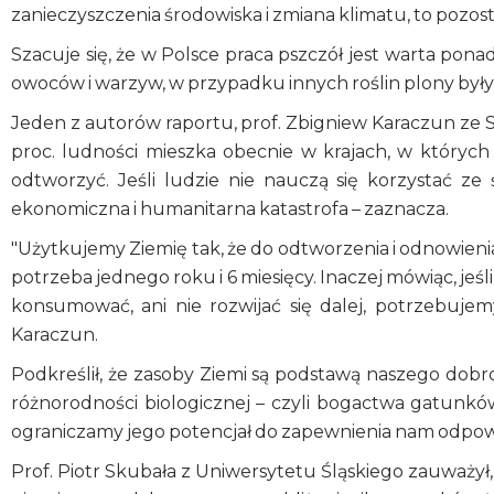
zanieczyszczenia środowiska i zmiana klimatu, to pozos
Szacuje się, że w Polsce praca pszczół jest warta pona
owoców i warzyw, w przypadku innych roślin plony były
Jeden z autorów raportu, prof. Zbigniew Karaczun ze 
proc. ludności mieszka obecnie w krajach, w których
odtworzyć. Jeśli ludzie nie nauczą się korzystać ze 
ekonomiczna i humanitarna katastrofa – zaznacza.
"Użytkujemy Ziemię tak, że do odtworzenia i odnowie
potrzeba jednego roku i 6 miesięcy. Inaczej mówiąc, je
konsumować, ani nie rozwijać się dalej, potrzebujem
Karaczun.
Podkreślił, że zasoby Ziemi są podstawą naszego dobr
różnorodności biologicznej – czyli bogactwa gatunków
ograniczamy jego potencjał do zapewnienia nam odpowie
Prof. Piotr Skubała z Uniwersytetu Śląskiego zauważył