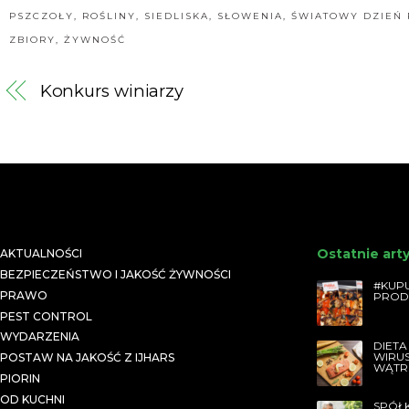
PSZCZOŁY
,
ROŚLINY
,
SIEDLISKA
,
SŁOWENIA
,
ŚWIATOWY DZIEŃ 
ZBIORY
,
ŻYWNOŚĆ
Konkurs winiarzy
Ostatnie art
AKTUALNOŚCI
BEZPIECZEŃSTWO I JAKOŚĆ ŻYWNOŚCI
#KUPU
PRAWO
PROD
PEST CONTROL
WYDARZENIA
DIETA
WIRU
POSTAW NA JAKOŚĆ Z IJHARS
WĄTR
PIORIN
OD KUCHNI
SPÓŁ