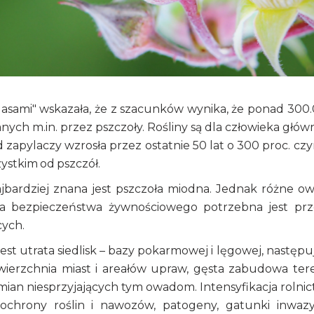
 lasami" wskazała, że z szacunków wynika, że ponad 300
anych m.in. przez pszczoły. Rośliny są dla człowieka głó
apylaczy wzrosła przez ostatnie 50 lat o 300 proc. czy
stkim od pszczół.
jbardziej znana jest pszczoła miodna. Jednak różne o
enia bezpieczeństwa żywnościowego potrzebna jest pr
ych.
t utrata siedlisk – bazy pokarmowej i lęgowej, następu
erzchnia miast i areałów upraw, gęsta zabudowa ter
zmian niesprzyjających tym owadom. Intensyfikacja rolnic
chrony roślin i nawozów, patogeny, gatunki inwazy