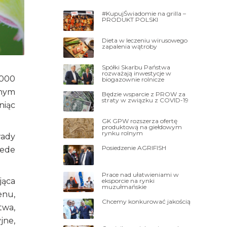
#KupujŚwiadomie na grilla –
PRODUKT POLSKI
Dieta w leczeniu wirusowego
zapalenia wątroby
Spółki Skarbu Państwa
rozważają inwestycje w
.000
biogazownie rolnicze
wnym
Będzie wsparcie z PROW za
straty w związku z COVID-19
niąc
GK GPW rozszerza ofertę
produktową na giełdowym
rynku rolnym
wady
Posiedzenie AGRIFISH
zede
Prace nad ułatwieniami w
jąca
eksporcie na rynki
muzułmańskie
enu,
Chcemy konkurować jakością
twa,
jne,