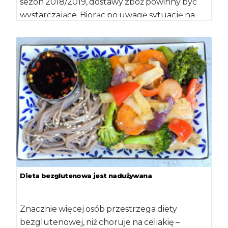
sezon 2018/2019, dostawy zbóż powinny być
wystarczające. Biorąc po uwagę sytuację na
polach oraz […]
Dieta bezglutenowa jest nadużywana
Znacznie więcej osób przestrzega diety
bezglutenowej, niż choruje na celiakię –