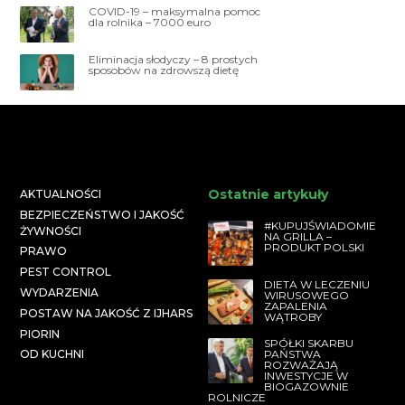
COVID-19 – maksymalna pomoc
dla rolnika – 7000 euro
Eliminacja słodyczy – 8 prostych
sposobów na zdrowszą dietę
Ostatnie artykuły
AKTUALNOŚCI
BEZPIECZEŃSTWO I JAKOŚĆ
#KUPUJŚWIADOMIE
ŻYWNOŚCI
NA GRILLA –
PRODUKT POLSKI
PRAWO
PEST CONTROL
DIETA W LECZENIU
WYDARZENIA
WIRUSOWEGO
ZAPALENIA
POSTAW NA JAKOŚĆ Z IJHARS
WĄTROBY
PIORIN
SPÓŁKI SKARBU
PAŃSTWA
OD KUCHNI
ROZWAŻAJĄ
INWESTYCJE W
BIOGAZOWNIE
ROLNICZE