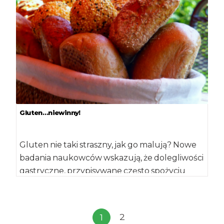
Gluten…niewinny!
Gluten nie taki straszny, jak go malują? Nowe
badania naukowców wskazują, że dolegliwości
gastryczne, przypisywane często spożyciu
glutenu, mogą być […]
2
1