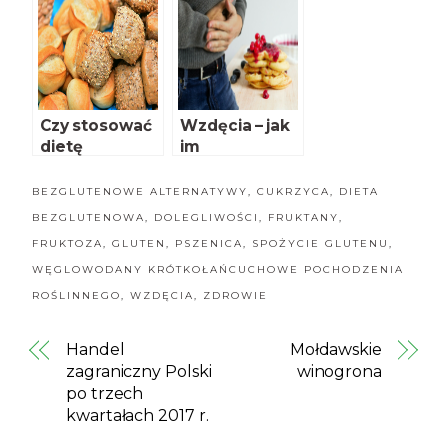
chleba
glutenu
Czy stosować
Wzdęcia – jak
dietę
im
bezglutenową
zapobiegać?
w chorobie
BEZGLUTENOWE ALTERNATYWY
,
CUKRZYCA
,
DIETA
Hashimoto?
BEZGLUTENOWA
,
DOLEGLIWOŚCI
,
FRUKTANY
,
FRUKTOZA
,
GLUTEN
,
PSZENICA
,
SPOŻYCIE GLUTENU
,
WĘGLOWODANY KRÓTKOŁAŃCUCHOWE POCHODZENIA
ROŚLINNEGO
,
WZDĘCIA
,
ZDROWIE
Handel
Mołdawskie
zagraniczny Polski
winogrona
po trzech
kwartałach 2017 r.