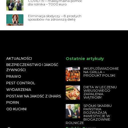
COVID-19 – maksymalna pomoc
dla rolnika – 7000 euro
Eliminacja słodyczy – 8 prostych
sposobów na zdrowszą dietę
Ostatnie artykuły
AKTUALNOŚCI
BEZPIECZEŃSTWO I JAKOŚĆ
#KUPUJŚWIADOMIE
ŻYWNOŚCI
NA GRILLA –
PRODUKT POLSKI
PRAWO
PEST CONTROL
DIETA W LECZENIU
WYDARZENIA
WIRUSOWEGO
ZAPALENIA
POSTAW NA JAKOŚĆ Z IJHARS
WĄTROBY
PIORIN
SPÓŁKI SKARBU
PAŃSTWA
OD KUCHNI
ROZWAŻAJĄ
INWESTYCJE W
BIOGAZOWNIE
ROLNICZE