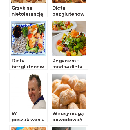
Grzyb na
Dieta
nietolerancję
bezglutenow
glutenu
a – czy dla
każdego?
Dieta
Peganizm –
bezglutenow
modna dieta
a jest
na 2019?
nadużywana
W
Wirusy mogą
poszukiwaniu
powodować
prawdziwego
nietolerancje