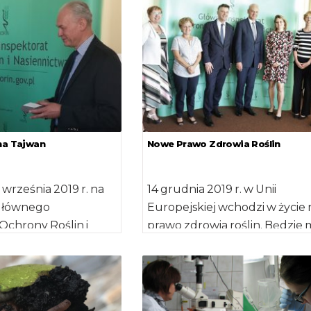
6 krajów naszego […]
otwarcie rynku Tajlandii dla
polskich […]
na Tajwan
Nowe Prawo Zdrowia Roślin
 września 2019 r. na
14 grudnia 2019 r. w Unii
Głównego
Europejskiej wchodzi w życie
Ochrony Roślin i
prawo zdrowia roślin. Będzie 
został
wpływ na produkcję roślinną 
ony audyt przez
oli […]