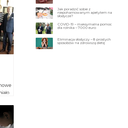
Jak poradzić sobie z
niepohamowanym apetytem na
słodycze?
COVID-19 – maksymalna pomoc
dla rolnika – 7000 euro
Eliminacja słodyczy – 8 prostych
sposobów na zdrowszą dietę
 nowe
miało
[…]