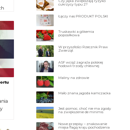
Czy jajka zwiększają ryzyko
cukrzycy typu 2?
ch
Polski
Łączy nas PRODUKT POLSKI
Truskawki a glikemia
poposiłkowa
W przyszłości Rzecznik Praw
Zwierząt
ASF wciąż zagraża polskiej
hodowli trzody chlewnej
Maliny na zdrowie
ortu
Mało znana jagoda kamczacka
ania
y
Jest pomoc, choć nie ma zgody
na zwiększenie de minimis
Nowe przepisy – znakowanie
mięsa flagą kraju pochodzenia