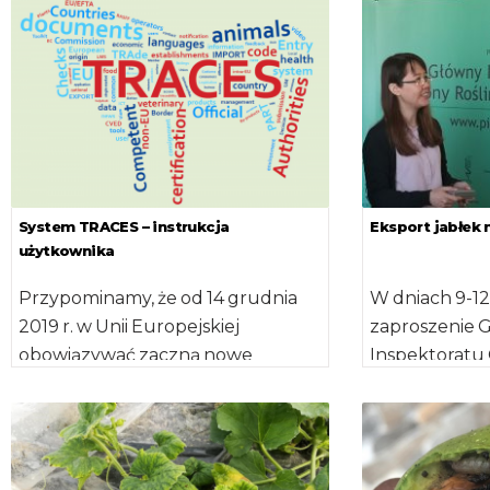
Rady i przedstawicieli GIORiN […]
delegatów z 2
System TRACES – instrukcja
Eksport jabłek 
użytkownika
Przypominamy, że od 14 grudnia
W dniach 9-12
2019 r. w Unii Europejskiej
zaproszenie 
obowiązywać zaczną nowe
Inspektoratu 
przepisy w sprawie kontroli
Nasiennictwa 
urzędowych. Przepisy te będą […]
przeprowadz
Biuro ds. Kontr