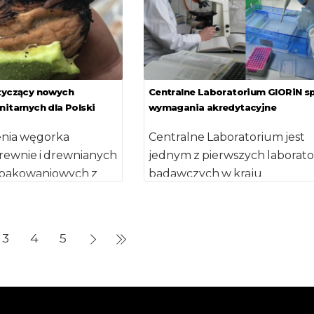
otyczący nowych
Centralne Laboratorium GIORiN sp
nitarnych dla Polski
wymagania akredytacyjne
enia węgorka
Centralne Laboratorium jest
rewnie i drewnianych
jednym z pierwszych laborato
opakowaniowych z
badawczych w kraju
ortugalii Węgorek
legitymujących się certyfikat
ursaaphelenchus
akredytacji potwierdzającym
st nicieniem […]
spełnienie wymagań nowego
3
4
5
wydania normy […]