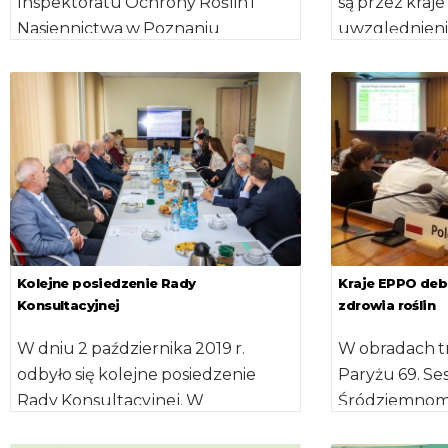
Inspektoratu Ochrony Roślin i
są przez kraje
Nasiennictwa w Poznaniu
uwzględnien
wspierani przez Policjantów z
fitosanitarneg
Komendy Wojewódzkiej Policji w
związane z 
Poznaniu wykryli prawie […]
określonych
szkodliwych w
Kolejne posiedzenie Rady
Kraje EPPO deb
Konsultacyjnej
zdrowia roślin
W dniu 2 października 2019 r.
W obradach tr
odbyło się kolejne posiedzenie
Paryżu 69. Se
Rady Konsultacyjnej. W
Śródziemnomo
posiedzeniu oprócz Członków
Ochrony Rośl