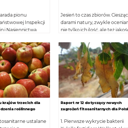
arada pionu
Jesień to czas zbiorów. Ciesząc
aństwowej Inspekcji
darami natury, zwykle oceni
n i Nasiennictwa
nie tylko ich ilość, ale też jakoś
nizowana w Łańsku,
Wspaniałym plonem
ie warmińsko –
z eksperymentalnej […]
zez […]
 krajów trzecich dla
Raport nr 12 dotyczący nowych
zenia roślinnego
zagrożeń fitosanitarnych dla Pols
tosanitarne ustalane
1. Pierwsze wykrycie bakterii