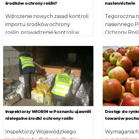
środków ochrony roślin?
nasiennictwie
Wdrożenie nowych zasad kontroli
Tegoroczna n
importu środków ochrony
nasiennego P
roślin, prowadzenie kontroli w
Ochrony Rośli
oparciu o ocenę ryzyka, wymiana
została zorga
informacji na temat
w województw
najciekawszych przypadków […]
mazurskim, pr
Inspektorzy WIORiN w Poznaniu ujawnili
Dostęp do rynku
nielegalne środki ochrony roślin
towarów pochod
Inspektorzy Wojewódzkiego
Wymagania fi