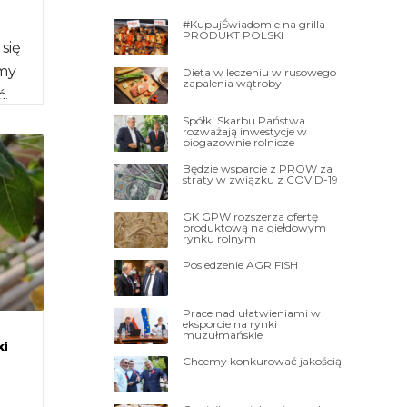
#KupujŚwiadomie na grilla –
PRODUKT POLSKI
 się
amy
Dieta w leczeniu wirusowego
zapalenia wątroby
ć.
Spółki Skarbu Państwa
rozważają inwestycje w
biogazownie rolnicze
Będzie wsparcie z PROW za
straty w związku z COVID-19
GK GPW rozszerza ofertę
produktową na giełdowym
rynku rolnym
Posiedzenie AGRIFISH
Prace nad ułatwieniami w
eksporcie na rynki
muzułmańskie
ki
Chcemy konkurować jakością