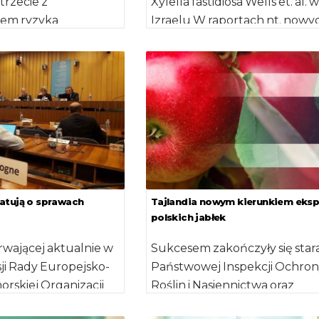
 trzecie z
Xylella fastidiosa Wells et. al. w
iem ryzyka
Izraelu W raportach nt. nowy
o, które jest
zagrożeń fitosanitarnych dla 
występowaniem
nr […]
 organizmów
 […]
atują o sprawach
Tajlandia nowym kierunkiem eksp
polskich jabłek
wającej aktualnie w
Sukcesem zakończyły się star
sji Rady Europejsko-
Państwowej Inspekcji Ochron
rskiej Organizacji
Roślin i Nasiennictwa oraz
in (EPPO), wśród
Ambasady RP w Bangkoku o