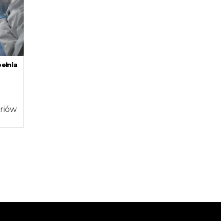
ełnia
riów
em