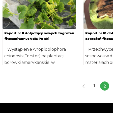
Raport nr 11 dotyczący nowych zagrożeń
Raport nr 10 d
fitosanitarnych dla Polski
zagrożeń fitosa
1. Wystąpienie Anoploplophora
1. Przechwyc
chinensis (Forster) na plantacji
sosnowca w d
borówki amerykańskiej w
materiałach 
Chorwacji Kózka cytrusowa
Hiszpanii i P
(Anoplophora chinensis) jest
sosnowiec (B
chrząszczem z rodziny
xylophilus) je
1
2
kózkowatych […]