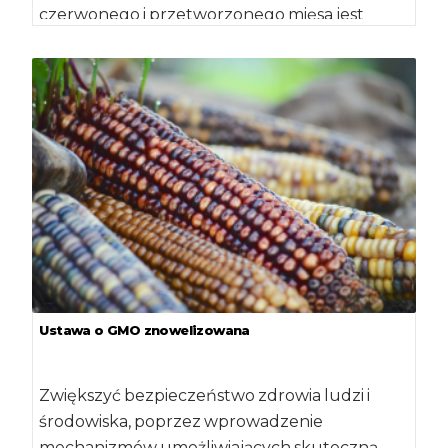
czerwonego i przetworzonego mięsa jest
związane z większą częstością zachorowania
na nowotwory […]
Ustawa o GMO znowelizowana
Zwiększyć bezpieczeństwo zdrowia ludzi i
środowiska, poprzez wprowadzenie
mechanizmów umożliwiających skuteczną