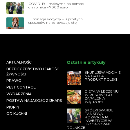
COVID-19 – maksymalna pomoc
dla rolnika – 7000 euro
Eliminacja słodyczy – 8 prostych
sposobów na zdrowszą dietę
Ostatnie artykuły
AKTUALNOŚCI
BEZPIECZEŃSTWO I JAKOŚĆ
#KUPUJŚWIADOMIE
ŻYWNOŚCI
NA GRILLA –
PRODUKT POLSKI
PRAWO
PEST CONTROL
DIETA W LECZENIU
WYDARZENIA
WIRUSOWEGO
ZAPALENIA
POSTAW NA JAKOŚĆ Z IJHARS
WĄTROBY
PIORIN
SPÓŁKI SKARBU
PAŃSTWA
OD KUCHNI
ROZWAŻAJĄ
INWESTYCJE W
BIOGAZOWNIE
ROLNICZE