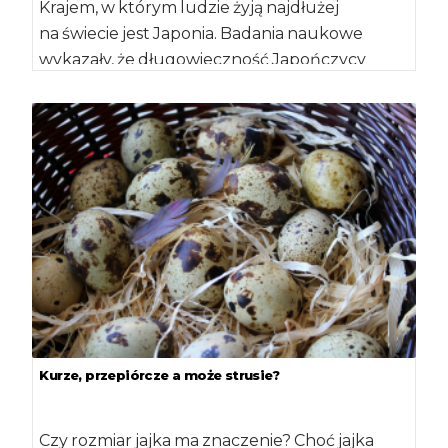
Krajem, w którym ludzie żyją najdłużej
na świecie jest Japonia. Badania naukowe
wykazały, że długowieczność Japończycy
zawdzięczają przede wszystkim swojej
specyficznej diecie […]
Kurze, przepiórcze a może strusie?
Czy rozmiar jajka ma znaczenie? Choć jajka