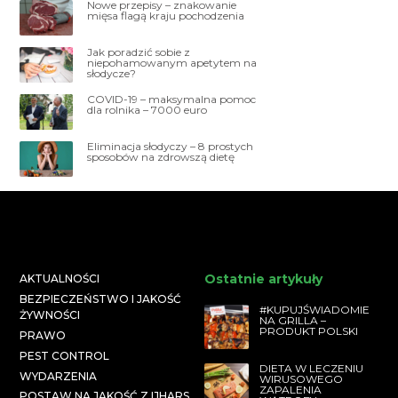
Nowe przepisy – znakowanie
mięsa flagą kraju pochodzenia
Jak poradzić sobie z
niepohamowanym apetytem na
słodycze?
COVID-19 – maksymalna pomoc
dla rolnika – 7000 euro
Eliminacja słodyczy – 8 prostych
sposobów na zdrowszą dietę
Ostatnie artykuły
AKTUALNOŚCI
BEZPIECZEŃSTWO I JAKOŚĆ
#KUPUJŚWIADOMIE
ŻYWNOŚCI
NA GRILLA –
PRODUKT POLSKI
PRAWO
PEST CONTROL
DIETA W LECZENIU
WYDARZENIA
WIRUSOWEGO
ZAPALENIA
POSTAW NA JAKOŚĆ Z IJHARS