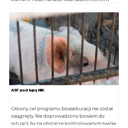
świń", były poświęcone obrady sejmowej
komisja rolnictwa. […]
ASF pod lupą NIK
Główny cel programu bioasekuracji nie został
osiągnięty. Nie doprowadzono bowiem do
sytuacji, by na obszarze kontrolowanym świnie