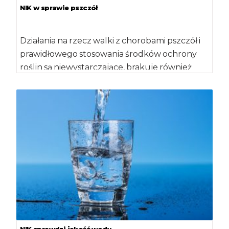
NIK w sprawie pszczół
Działania na rzecz walki z chorobami pszczół i
prawidłowego stosowania środków ochrony
roślin są niewystarczające, brakuje również
kompleksowej strategii wspierania […]
NIK sprawdzi jakość wody