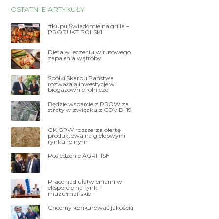
OSTATNIE ARTYKUŁY
#KupujŚwiadomie na grilla –
PRODUKT POLSKI
Dieta w leczeniu wirusowego
zapalenia wątroby
Spółki Skarbu Państwa
rozważają inwestycje w
biogazownie rolnicze
Będzie wsparcie z PROW za
straty w związku z COVID-19
GK GPW rozszerza ofertę
produktową na giełdowym
rynku rolnym
Posiedzenie AGRIFISH
Prace nad ułatwieniami w
eksporcie na rynki
muzułmańskie
Chcemy konkurować jakością