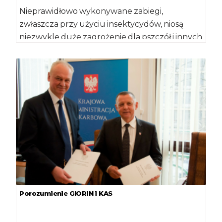
Nieprawidłowo wykonywane zabiegi,
zwłaszcza przy użyciu insektycydów, niosą
niezwykle duże zagrożenie dla pszczół i innych
owadów pożytecznych. Aby nie spowodować
[…]
Porozumienie GIORiN i KAS