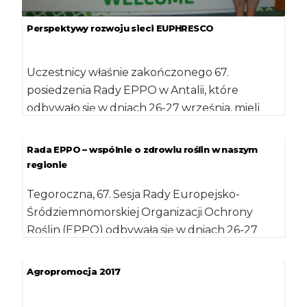
Perspektywy rozwoju sieci EUPHRESCO
Uczestnicy właśnie zakończonego 67.
posiedzenia Rady EPPO w Antalii, które
odbywało się w dniach 26-27 września, mieli
okazję udziału w […]
Rada EPPO – wspólnie o zdrowiu roślin w naszym
regionie
Tegoroczna, 67. Sesja Rady Europejsko-
Śródziemnomorskiej Organizacji Ochrony
Roślin (EPPO) odbywała się w dniach 26-27
września na południu Turcji, w Antalii. […]
Agropromocja 2017