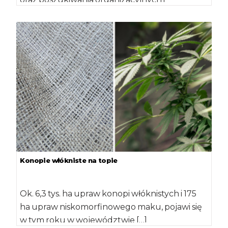
technicznych rozwiązań, w celu
przygotowania się […]
Konopie włókniste na topie
Ok. 6,3 tys. ha upraw konopi włóknistych i 175
ha upraw niskomorfinowego maku, pojawi się
w tym roku w województwie […]