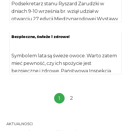
Podsekretarz stanu Ryszard Zarudzki w
dniach 9-10 września br. wziął udział w
otwarciu 27 edycji Międzynarodowej Wystawy
Rolniczej AGROPROMOCJA 2017, […]
Bezpieczne, świeże i zdrowe!
Symbolem lata są świeże owoce. Warto zatem
mieć pewność, czy ich spożycie jest
bezpieczne i zdrowe. Państwowa Inspekcja
Ochrony Roślin […]
2
1
AKTUALNOŚCI