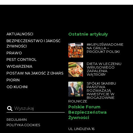
Ostatnie artykuły
AKTUALNOŚCI
BEZPIECZEŃSTWO I JAKOŚĆ
#KUPUJŚWIADOMIE
ŻYWNOŚCI
NA GRILLA –
PRODUKT POLSKI
PRAWO
PEST CONTROL
DIETA W LECZENIU
WYDARZENIA
WIRUSOWEGO
ZAPALENIA
POSTAW NA JAKOŚĆ Z IJHARS
WĄTROBY
PIORIN
SPÓŁKI SKARBU
PAŃSTWA
OD KUCHNI
ROZWAŻAJĄ
INWESTYCJE W
BIOGAZOWNIE
ROLNICZE
Polskie Forum
Bezpieczeństwa
Żywności
REGULAMIN
POLITYKA COOKIES
UL. LINDLEYA 16