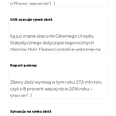
o 19 proc. więcej niż […]
GUS szacuje rynek zbóż
Są już znane szacunki Głównego Urzędu
Statystycznego dotyczące tegorocznych
zbiorów zbóż. Eksperci ocenili je wstępnie na
32 mln ton, czyli o […]
Raport polowy
Zbiory zbóż wyniosą w tym roku 27,5 mln ton,
czyli o 8 procent więcej niż w 2016 roku –
szacuje […]
Sytuacja na rynku zbóż