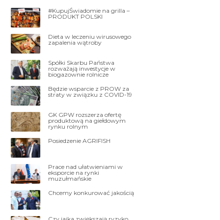
#KupujŚwiadomie na grilla –
PRODUKT POLSKI
Dieta w leczeniu wirusowego
zapalenia wątroby
Spółki Skarbu Państwa
rozważają inwestycje w
biogazownie rolnicze
Będzie wsparcie z PROW za
straty w związku z COVID-19
GK GPW rozszerza ofertę
produktową na giełdowym
rynku rolnym
Posiedzenie AGRIFISH
Prace nad ułatwieniami w
eksporcie na rynki
muzułmańskie
Chcemy konkurować jakością
Czy jajka zwiększają ryzyko