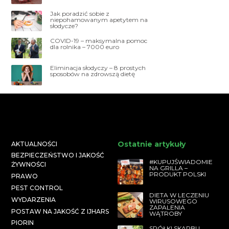
Jak poradzić sobie z
niepohamowanym apetytem na
słodycze?
COVID-19 – maksymalna pomoc
dla rolnika – 7000 euro
Eliminacja słodyczy – 8 prostych
sposobów na zdrowszą dietę
Ostatnie artykuły
AKTUALNOŚCI
BEZPIECZEŃSTWO I JAKOŚĆ
#KUPUJŚWIADOMIE
ŻYWNOŚCI
NA GRILLA –
PRODUKT POLSKI
PRAWO
PEST CONTROL
DIETA W LECZENIU
WYDARZENIA
WIRUSOWEGO
ZAPALENIA
POSTAW NA JAKOŚĆ Z IJHARS
WĄTROBY
PIORIN
SPÓŁKI SKARBU