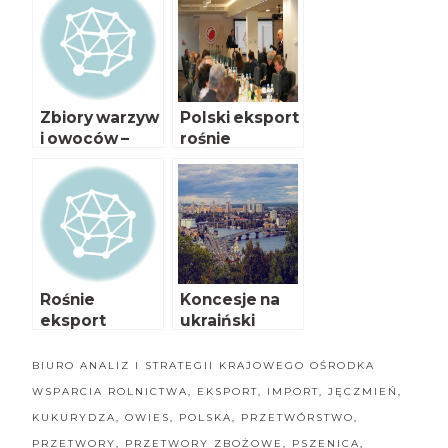
Zbiory warzyw
Polski eksport
i owoców –
rośnie
szacunki
Rośnie
Koncesje na
eksport
ukraiński
wołowiny
eksport
zatwierdzone
BIURO ANALIZ I STRATEGII KRAJOWEGO OŚRODKA
– Polska się
WSPARCIA ROLNICTWA
,
EKSPORT
,
IMPORT
,
JĘCZMIEŃ
,
wstrzymała
KUKURYDZA
,
OWIES
,
POLSKA
,
PRZETWÓRSTWO
,
PRZETWORY
,
PRZETWORY ZBOŻOWE
,
PSZENICA
,