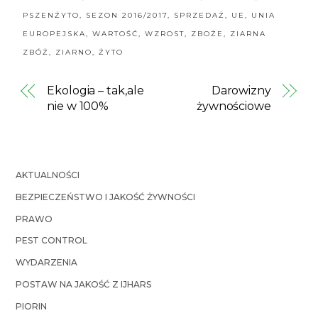
PSZENŻYTO
,
SEZON 2016/2017
,
SPRZEDAŻ
,
UE
,
UNIA
EUROPEJSKA
,
WARTOŚĆ
,
WZROST
,
ZBOŻE
,
ZIARNA
ZBÓŻ
,
ZIARNO
,
ŻYTO
Ekologia – tak,ale
Darowizny
nie w 100%
żywnościowe
AKTUALNOŚCI
BEZPIECZEŃSTWO I JAKOŚĆ ŻYWNOŚCI
PRAWO
PEST CONTROL
WYDARZENIA
POSTAW NA JAKOŚĆ Z IJHARS
PIORIN