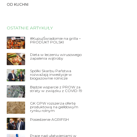
OD KUCHNI
OSTATNIE ARTYKUŁY
#KupujŚwiadomie na grilla –
PRODUKT POLSKI
Dieta w leczeniu wirusowego
zapalenia wątroby
Spółki Skarbu Państwa
rozważają inwestycje w
biogazownie rolnicze
Będzie wsparcie z PROW za
straty w związku z COVID-19
GK GPW rozszerza ofertę
produktową na giełdowym
rynku rolnym
Posiedzenie AGRIFISH
Prace nad ułatwieniami w