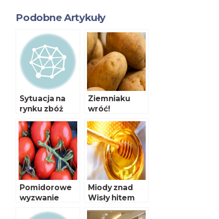
Podobne Artykuły
Sytuacja na
Ziemniaku
rynku zbóż
wróć!
Pomidorowe
Miody znad
wyzwanie
Wisły hitem
eksportowym