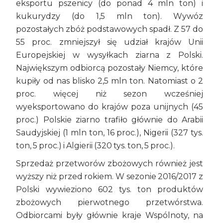
eksportu pszenicy (do ponad 4 mln ton) i
kukurydzy (do 1,5 mln ton). Wywóz
pozostałych zbóż podstawowych spadł. Z 57 do
55 proc. zmniejszył się udział krajów Unii
Europejskiej w wysyłkach ziarna z Polski.
Największym odbiorcą pozostały Niemcy, które
kupiły od nas blisko 2,5 mln ton. Natomiast o 2
proc. więcej niż sezon wcześniej
wyeksportowano do krajów poza unijnych (45
proc.) Polskie ziarno trafiło głównie do Arabii
Saudyjskiej (1 mln ton, 16 proc.), Nigerii (327 tys.
ton, 5 proc.) i Algierii (320 tys. ton, 5 proc.).
Sprzedaż przetworów zbożowych również jest
wyższy niż przed rokiem. W sezonie 2016/2017 z
Polski wywieziono 602 tys. ton produktów
zbożowych pierwotnego przetwórstwa.
Odbiorcami były głównie kraje Wspólnoty, na