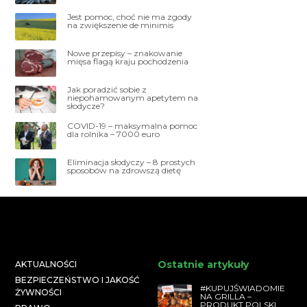
Jest pomoc, choć nie ma zgody
na zwiększenie de minimis
Nowe przepisy – znakowanie
mięsa flagą kraju pochodzenia
Jak poradzić sobie z
niepohamowanym apetytem na
słodycze?
COVID-19 – maksymalna pomoc
dla rolnika – 7000 euro
Eliminacja słodyczy – 8 prostych
sposobów na zdrowszą dietę
Ostatnie artykuły
AKTUALNOŚCI
BEZPIECZEŃSTWO I JAKOŚĆ
#KUPUJŚWIADOMIE
ŻYWNOŚCI
NA GRILLA –
PRODUKT POLSKI