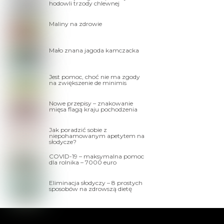
hodowli trzody chlewnej
Maliny na zdrowie
Mało znana jagoda kamczacka
Jest pomoc, choć nie ma zgody
na zwiększenie de minimis
Nowe przepisy – znakowanie
mięsa flagą kraju pochodzenia
Jak poradzić sobie z
niepohamowanym apetytem na
słodycze?
COVID-19 – maksymalna pomoc
dla rolnika – 7000 euro
Eliminacja słodyczy – 8 prostych
sposobów na zdrowszą dietę