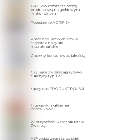
GK GPW rozszerza ofertę
produktową na giełdowym
rynku rolnym
Posiedzenie AGRIFISH
Prace nad ułatwieniami w
eksporcie na rynki
muzułmańskie
Chcemy konkurować jakością
Czy jajka zwiększają ryzyko
cukrzycy typu 2?
Łączy nas PRODUKT POLSKI
Truskawki a glikemia
poposiłkowa
W przyszłości Rzecznik Praw
Zwierząt
ASF wciąż zagraża polskiej