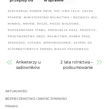
przepisy od
w sprawie
nowego roku
uboju
AFRYKAŃSKI POMÓR ŚWIŃ
,
ASF
,
EWA LECH
,
GRYPA
PTAKÓW
,
MINISTERSTWO ROLNICTWA I ROZWOJU WSI
,
MINROL
,
MRIRW
,
PASZE
,
PASZE BIAŁKOWE
,
PODSEKRETARZ STANU
,
PRODUKCJA PASZ
,
PRZEPISY
,
PRZETWÓRSTWA ZBÓŻ
,
ROLNICTWO
,
RYNEK PASZ
,
SPRZEDAŻ
,
USTAWA
,
WPROWADZANIE
,
ZESPÓŁ DS.
ALTERNATYWNYCH ŹRÓDEŁ BIAŁKA PASZOWEGO
Ankieterzy u
2 lata rolnictwa –
sadowników
podsumowanie
AKTUALNOŚCI
BEZPIECZEŃSTWO I JAKOŚĆ ŻYWNOŚCI
PRAWO