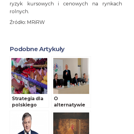
ryzyk kursowych i cenowych na rynkach
rolnych.
Źródło: MRiRW
Podobne Artykuły
Strategia dla
O
polskiego
alternatywie
rolnictwa
dla
importowane
go białka GMO