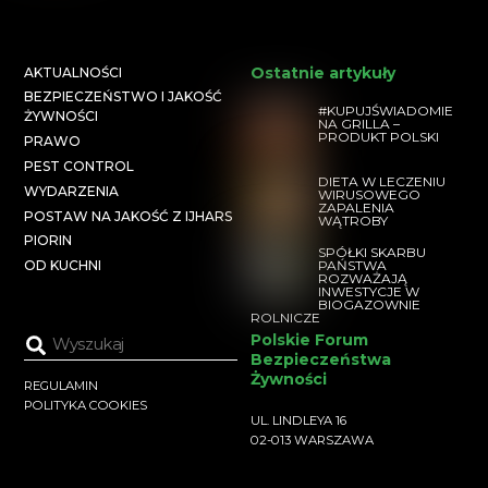
Ostatnie artykuły
AKTUALNOŚCI
BEZPIECZEŃSTWO I JAKOŚĆ
#KUPUJŚWIADOMIE
ŻYWNOŚCI
NA GRILLA –
PRODUKT POLSKI
PRAWO
PEST CONTROL
DIETA W LECZENIU
WYDARZENIA
WIRUSOWEGO
ZAPALENIA
POSTAW NA JAKOŚĆ Z IJHARS
WĄTROBY
PIORIN
SPÓŁKI SKARBU
PAŃSTWA
OD KUCHNI
ROZWAŻAJĄ
INWESTYCJE W
BIOGAZOWNIE
ROLNICZE
Polskie Forum
Bezpieczeństwa
Żywności
REGULAMIN
POLITYKA COOKIES
UL. LINDLEYA 16
02-013 WARSZAWA