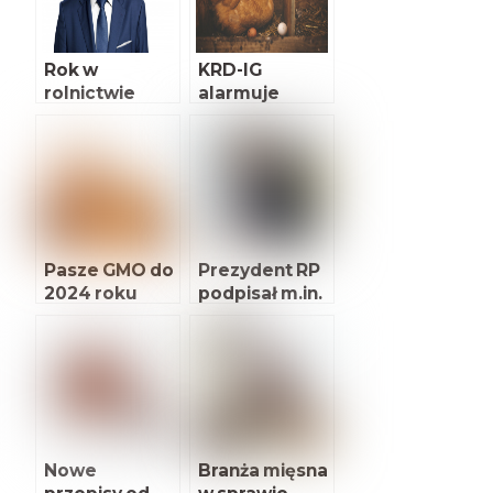
Rok w
KRD-IG
rolnictwie
alarmuje
Pasze GMO do
Prezydent RP
2024 roku
podpisał m.in.
ustawę o
podatku
rolnym
Nowe
Branża mięsna