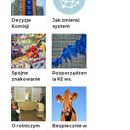
Żywności.
Rozporządzen
ie 2017/625
Decyzje
Jak zmienić
Komisji
system
Europejskiej w
ubezpieczeń
sprawie
rolnych?
interwencji
rynkowych w
związku z
COVID-19
Spójne
Rozporządzen
znakowanie
ia KE ws.
produktów
interwencji
BEZ GMO
rynkowych w
związku z
COVID-19
O rolniczym
Bezpiecznie w