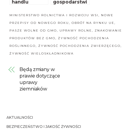
handlu
gospodarstwi
detalicznym
e
MINISTERSTWO ROLNICTWA I ROZWOJU WSI
,
NOWE
PRZEPISY OD NOWEGO ROKU
,
OBRÓT NA RYNKU UE
,
PASZE WOLNE OD GMO
,
UPRAWY ROLNE
,
ZNAKOWANIE
PRODUKTÓW BEZ GMO
,
ŻYWNOŚĆ POCHODZENIA
ROŚLINNEGO
,
ŻYWNOŚĆ POCHODZENIA ZWIERZĘCEGO
,
ŻYWNOŚĆ WIELOSKŁADNIKOWA
Będą zmiany w
prawie dotyczące
uprawy
ziemniaków
AKTUALNOŚCI
BEZPIECZEŃSTWO I JAKOŚĆ ŻYWNOŚCI