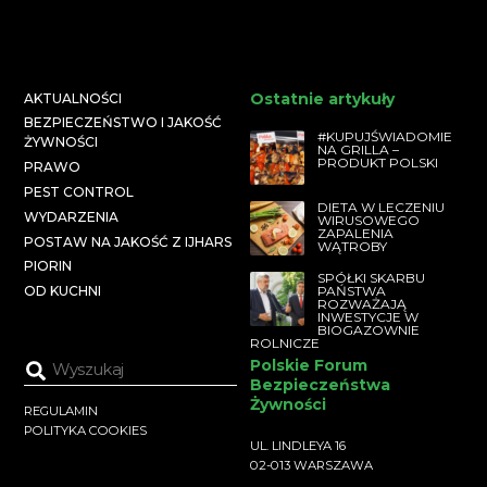
Ostatnie artykuły
AKTUALNOŚCI
BEZPIECZEŃSTWO I JAKOŚĆ
#KUPUJŚWIADOMIE
ŻYWNOŚCI
NA GRILLA –
PRODUKT POLSKI
PRAWO
PEST CONTROL
DIETA W LECZENIU
WYDARZENIA
WIRUSOWEGO
ZAPALENIA
POSTAW NA JAKOŚĆ Z IJHARS
WĄTROBY
PIORIN
SPÓŁKI SKARBU
PAŃSTWA
OD KUCHNI
ROZWAŻAJĄ
INWESTYCJE W
BIOGAZOWNIE
ROLNICZE
Polskie Forum
Bezpieczeństwa
Żywności
REGULAMIN
POLITYKA COOKIES
UL. LINDLEYA 16
02-013 WARSZAWA