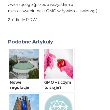
zwierzęcego (przede wszystkim o
niestosowaniu pasz GMO w żywieniu zwierząt).
Źródło: MRiRW
Podobne Artykuły
Nowe
GMO – z czym
regulacje
to się je?
prawne w
zakresie
Urzędowej
Kontroli