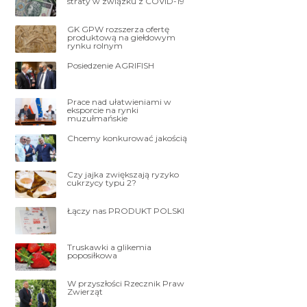
straty w związku z COVID-19
GK GPW rozszerza ofertę
produktową na giełdowym
rynku rolnym
Posiedzenie AGRIFISH
Prace nad ułatwieniami w
eksporcie na rynki
muzułmańskie
Chcemy konkurować jakością
Czy jajka zwiększają ryzyko
cukrzycy typu 2?
Łączy nas PRODUKT POLSKI
Truskawki a glikemia
poposiłkowa
W przyszłości Rzecznik Praw
Zwierząt