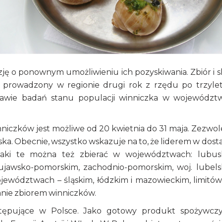
ę o ponownym umożliwieniu ich pozyskiwania. Zbiór i 
prowadzony w regionie drugi rok z rzędu po trzylet
stawie badań stanu populacji winniczka w województw
niczków jest możliwe od 20 kwietnia do 31 maja. Zezwol
a. Obecnie, wszystko wskazuje na to, że liderem w dost
imaki te można też zbierać w województwach: lubus
kujawsko-pomorskim, zachodnio-pomorskim, woj. lubels
jewództwach – śląskim, łódzkim i mazowieckim, limitów
anie zbiorem winniczków.
ystępujące w Polsce. Jako gotowy produkt spożywczy