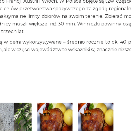
Francji, Austrii i Włoch. W Polsce objęte są tzw. częśc
o celów przetwórstwa spożywczego za zgodą regional
maksymalne limity zbiorów na swoim terenie. Zbierać m
dnicy muszli większej niż 30 mm. Winniczki powinny osi
trzech lat.
 w pełni wykorzystywane – średnio rocznie to ok. 40 p
, ale w części województw te wskaźniki są znacznie niższ