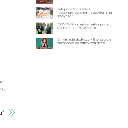
Jak poradzić sobie z
niepohamowanym apetytem na
słodycze?
COVID-19 – maksymalna pomoc
dla rolnika – 7000 euro
Eliminacja słodyczy – 8 prostych
sposobów na zdrowszą dietę
NA
IA
,
u”