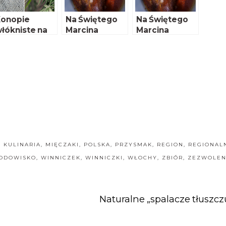
onopie
Na Świętego
Na Świętego
łókniste na
Marcina
Marcina
opie
najlepsza jest
najlepsza jest
gęsina!
gęsina!
,
KULINARIA
,
MIĘCZAKI
,
POLSKA
,
PRZYSMAK
,
REGION
,
REGIONAL
ODOWISKO
,
WINNICZEK
,
WINNICZKI
,
WŁOCHY
,
ZBIÓR
,
ZEZWOLEN
Naturalne „spalacze tłuszcz