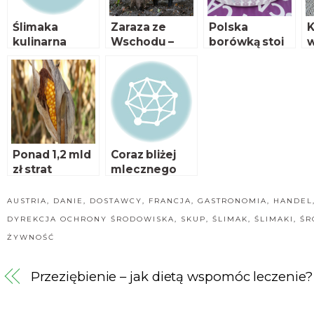
Ślimaka
Zaraza ze
Polska
K
kulinarna
Wschodu –
borówką stoi
w
podróż
cztery lata
t
później
Ponad 1,2 mld
Coraz bliżej
zł strat
mlecznego
spowodowan
rekordu!
ych suszą
AUSTRIA
,
DANIE
,
DOSTAWCY
,
FRANCJA
,
GASTRONOMIA
,
HANDEL
DYREKCJA OCHRONY ŚRODOWISKA
,
SKUP
,
ŚLIMAK
,
ŚLIMAKI
,
ŚR
ŻYWNOŚĆ
Przeziębienie – jak dietą wspomóc leczenie?