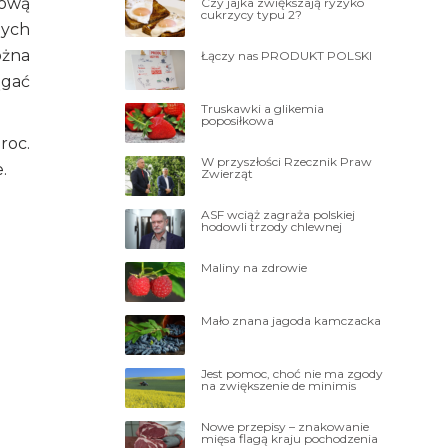
iową
Czy jajka zwiększają ryzyko
cukrzycy typu 2?
nych
ożna
Łączy nas PRODUKT POLSKI
ągać
Truskawki a glikemia
poposiłkowa
roc.
W przyszłości Rzecznik Praw
e.
Zwierząt
ASF wciąż zagraża polskiej
hodowli trzody chlewnej
Maliny na zdrowie
Mało znana jagoda kamczacka
Jest pomoc, choć nie ma zgody
na zwiększenie de minimis
Nowe przepisy – znakowanie
mięsa flagą kraju pochodzenia