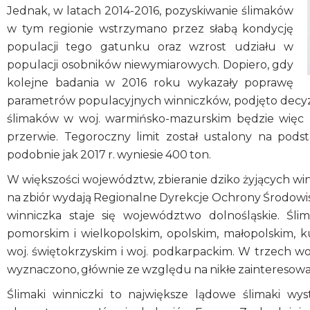
Jednak, w latach 2014-2016, pozyskiwanie ślimaków
w tym regionie wstrzymano przez słabą kondycję
populacji tego gatunku oraz wzrost udziału w
populacji osobników niewymiarowych. Dopiero, gdy
kolejne badania w 2016 roku wykazały poprawę
parametrów populacyjnych winniczków, podjęto decyzj
ślimaków w woj. warmińsko-mazurskim będzie więc 
przerwie. Tegoroczny limit został ustalony na pod
podobnie jak 2017 r. wyniesie 400 ton.
W większości województw, zbieranie dziko żyjących win
na zbiór wydają Regionalne Dyrekcje Ochrony Środowisk
winniczka staje się województwo dolnośląskie. Śl
pomorskim i wielkopolskim, opolskim, małopolskim, 
woj. świętokrzyskim i woj. podkarpackim. W trzech wo
wyznaczono, głównie ze względu na nikłe zainteresow
Ślimaki winniczki to największe lądowe ślimaki w