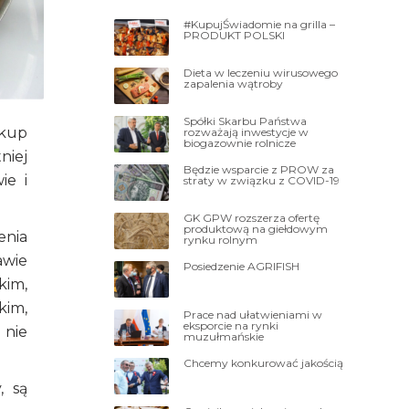
#KupujŚwiadomie na grilla –
PRODUKT POLSKI
Dieta w leczeniu wirusowego
zapalenia wątroby
Spółki Skarbu Państwa
skup
rozważają inwestycje w
biogazownie rolnicze
niej
Będzie wsparcie z PROW za
ie i
straty w związku z COVID-19
GK GPW rozszerza ofertę
produktową na giełdowym
enia
rynku rolnym
awie
Posiedzenie AGRIFISH
kim,
kim,
Prace nad ułatwieniami w
eksporcie na rynki
 nie
muzułmańskie
Chcemy konkurować jakością
, są