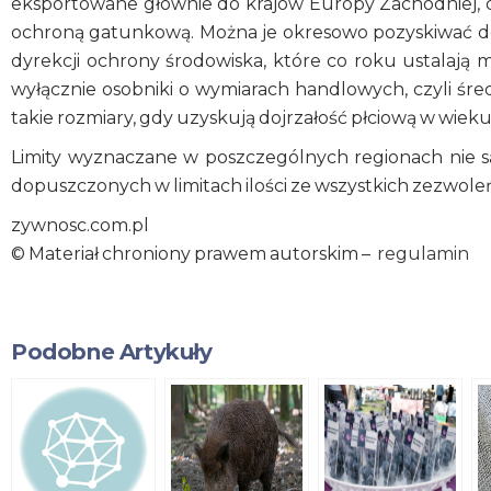
eksportowane głównie do krajów Europy Zachodniej, do 
ochroną gatunkową. Można je okresowo pozyskiwać d
dyrekcji ochrony środowiska, które co roku ustalają 
wyłącznie osobniki o wymiarach handlowych, czyli śre
takie rozmiary, gdy uzyskują dojrzałość płciową w wieku 
Limity wyznaczane w poszczególnych regionach nie są
dopuszczonych w limitach ilości ze wszystkich zezwoleń
zywnosc.com.pl
© Materiał chroniony prawem autorskim –
regulamin
Podobne Artykuły