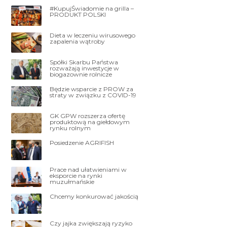
#KupujŚwiadomie na grilla –
PRODUKT POLSKI
Dieta w leczeniu wirusowego
zapalenia wątroby
Spółki Skarbu Państwa
rozważają inwestycje w
biogazownie rolnicze
Będzie wsparcie z PROW za
straty w związku z COVID-19
GK GPW rozszerza ofertę
produktową na giełdowym
rynku rolnym
Posiedzenie AGRIFISH
Prace nad ułatwieniami w
eksporcie na rynki
muzułmańskie
Chcemy konkurować jakością
Czy jajka zwiększają ryzyko