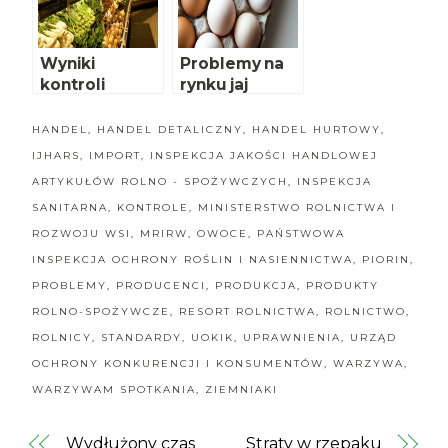
Wyniki
Problemy na
kontroli
rynku jaj
jakości
warzyw
HANDEL
,
HANDEL DETALICZNY
,
HANDEL HURTOWY
,
IJHARS
,
IMPORT
,
INSPEKCJA JAKOŚCI HANDLOWEJ
ARTYKUŁÓW ROLNO - SPOŻYWCZYCH
,
INSPEKCJA
SANITARNA
,
KONTROLE
,
MINISTERSTWO ROLNICTWA I
ROZWOJU WSI
,
MRIRW
,
OWOCE
,
PAŃSTWOWA
INSPEKCJA OCHRONY ROŚLIN I NASIENNICTWA
,
PIORIN
,
PROBLEMY
,
PRODUCENCI
,
PRODUKCJA
,
PRODUKTY
ROLNO-SPOŻYWCZE
,
RESORT ROLNICTWA
,
ROLNICTWO
,
ROLNICY
,
STANDARDY
,
UOKIK
,
UPRAWNIENIA
,
URZĄD
OCHRONY KONKURENCJI I KONSUMENTÓW
,
WARZYWA
,
WARZYWAM SPOTKANIA
,
ZIEMNIAKI
Wydłużony czas
Straty w rzepaku