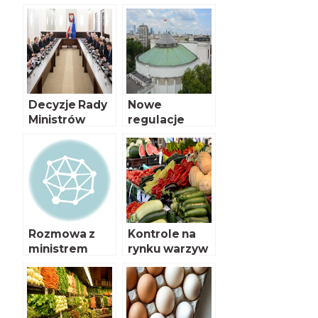
detalicznym
rolnictwa
Decyzje Rady
Nowe
Ministrów
regulacje
prawne w
zakresie
Urzędowej
Kontroli
Żywności.
Rozporządzen
ie 2017/625
Rozmowa z
Kontrole na
ministrem
rynku warzyw
Krzysztofem
Jurgielem cz.
II