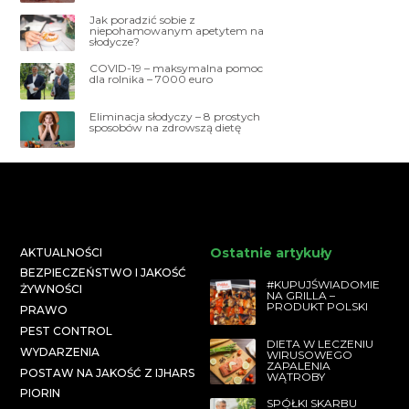
Jak poradzić sobie z
niepohamowanym apetytem na
słodycze?
COVID-19 – maksymalna pomoc
dla rolnika – 7000 euro
Eliminacja słodyczy – 8 prostych
sposobów na zdrowszą dietę
Ostatnie artykuły
AKTUALNOŚCI
BEZPIECZEŃSTWO I JAKOŚĆ
#KUPUJŚWIADOMIE
ŻYWNOŚCI
NA GRILLA –
PRODUKT POLSKI
PRAWO
PEST CONTROL
DIETA W LECZENIU
WYDARZENIA
WIRUSOWEGO
ZAPALENIA
POSTAW NA JAKOŚĆ Z IJHARS
WĄTROBY
PIORIN
SPÓŁKI SKARBU