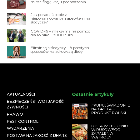
mięsa flagą kraju pochodzenia
Jak poradzić sobie z
niepohamowanym apetytem na
słodycze?
COVID-19 – maksymalna pomoc
dla rolnika – 7000 euro
Eliminacja słodyczy – 8 prostych
sposobów na zdrowszą dietę
Ostatnie artykuły
AKTUALNOŚCI
BEZPIECZEŃSTWO I JAKOŚĆ
#KUPUJŚWIADOMIE
ŻYWNOŚCI
NA GRILLA –
PRODUKT POLSKI
PRAWO
PEST CONTROL
DIETA W LECZENIU
WYDARZENIA
WIRUSOWEGO
ZAPALENIA
POSTAW NA JAKOŚĆ Z IJHARS
WĄTROBY