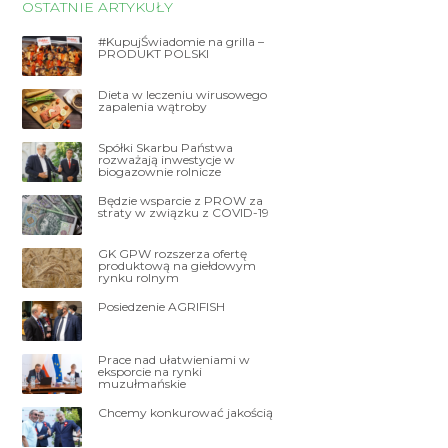
OSTATNIE ARTYKUŁY
#KupujŚwiadomie na grilla –
PRODUKT POLSKI
Dieta w leczeniu wirusowego
zapalenia wątroby
Spółki Skarbu Państwa
rozważają inwestycje w
biogazownie rolnicze
Będzie wsparcie z PROW za
straty w związku z COVID-19
GK GPW rozszerza ofertę
produktową na giełdowym
rynku rolnym
Posiedzenie AGRIFISH
Prace nad ułatwieniami w
eksporcie na rynki
muzułmańskie
Chcemy konkurować jakością