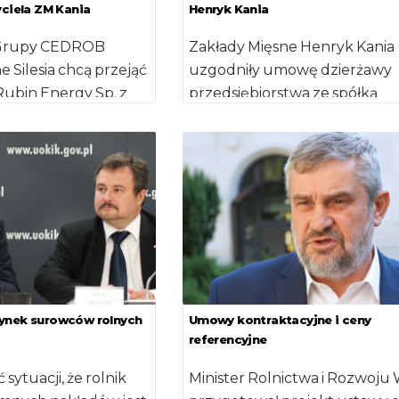
yciela ZM Kania
Henryk Kania
 Grupy CEDROB
Zakłady Mięsne Henryk Kania
e Silesia chcą przejąć
uzgodniły umowę dzierżawy
Rubin Energy Sp. z
przedsiębiorstwa ze spółką
złożyły już […]
Cedrob. Podpisy zostały złożo
października 2019 r. Urząd
Ochrony […]
ynek surowców rolnych
Umowy kontraktacyjne i ceny
referencyjne
 sytuacji, że rolnik
Minister Rolnictwa i Rozwoju 