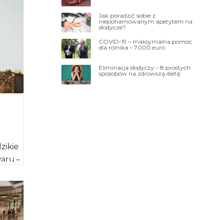
Jak poradzić sobie z
niepohamowanym apetytem na
słodycze?
COVID-19 – maksymalna pomoc
dla rolnika – 7000 euro
Eliminacja słodyczy – 8 prostych
sposobów na zdrowszą dietę
zikie
waru –
aków.