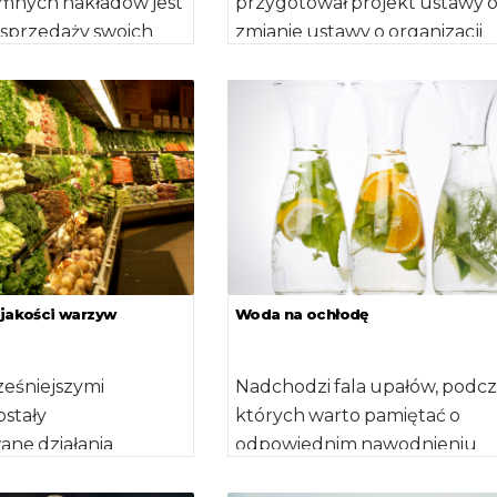
mnych nakładów jest
przygotował projekt ustawy 
sprzedaży swoich
zmianie ustawy o organizacji
ej kosztów
niektórych rynków rolnych or
 […]
ustawy o przeciwdziałaniu […]
 jakości warzyw
Woda na ochłodę
ześniejszymi
Nadchodzi fala upałów, podcz
ostały
których warto pamiętać o
ane działania
odpowiednim nawodnieniu
 rynku owoców i
organizmu. O to, na co należy