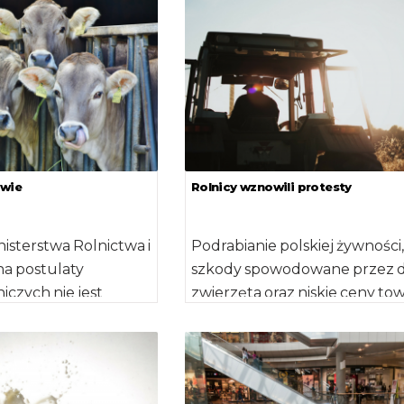
 także ziemniaków. Z
zwracać uwagę podczas
…]
kupowania […]
twie
Rolnicy wznowili protesty
isterstwa Rolnictwa i
Podrabianie polskiej żywności,
na postulaty
szkody spowodowane przez d
iczych nie jest
zwierzęta oraz niskie ceny to
 o czym świadczy
to największe problemy
nych spotkań przez
plantatorów warzyw i ziemni
Producenci […]