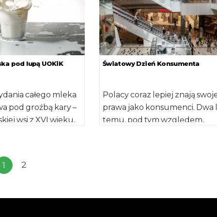
ska pod lupą UOKiK
Światowy Dzień Konsumenta
dania całego mleka
Polacy coraz lepiej znają swoj
a pod groźbą kary –
prawa jako konsumenci. Dwa 
skiej wsi z XVI wieku,
temu, pod tym względem,
…]
plasowali się na 13 miejscu w […
2
1