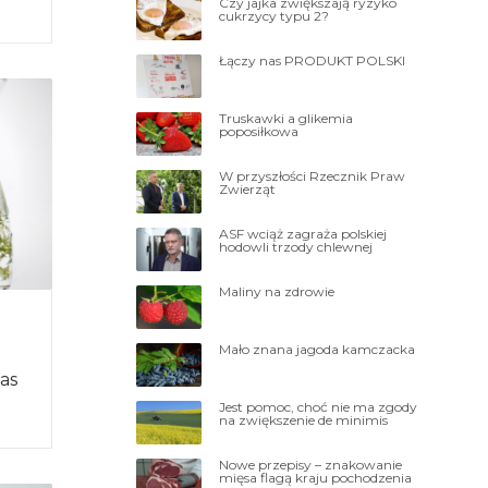
o
Czy jajka zwiększają ryzyko
cukrzycy typu 2?
az
Łączy nas PRODUKT POLSKI
Truskawki a glikemia
poposiłkowa
W przyszłości Rzecznik Praw
Zwierząt
ASF wciąż zagraża polskiej
hodowli trzody chlewnej
Maliny na zdrowie
Mało znana jagoda kamczacka
as
Jest pomoc, choć nie ma zgody
na zwiększenie de minimis
Nowe przepisy – znakowanie
mięsa flagą kraju pochodzenia