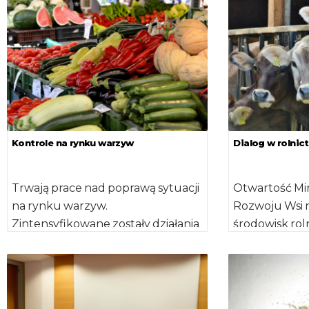
ustawy o […]
warzyw, w tym
ich wynikami [
Kontrole na rynku warzyw
Dialog w rolnic
Trwają prace nad poprawą sytuacji
Otwartość Min
na rynku warzyw.
Rozwoju Wsi 
Zintensyfikowane zostały działania
środowisk roln
kontrolne przez Inspekcję Jakości
deklaratywna
Handlowej Artykułów Rolno-
ilość odbywa
Spożywczych, Inspekcję Sanitarną,
[…]
Państwową Inspekcję […]