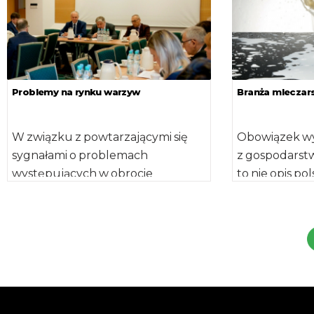
Problemy na rynku warzyw
Branża mleczar
W związku z powtarzającymi się
Obowiązek wy
sygnałami o problemach
z gospodarstw
występujących w obrocie
to nie opis pol
towarami rolno-spożywczymi, w
lecz umowa [
szczególności ziemniakami oraz
innymi warzywami, minister […]