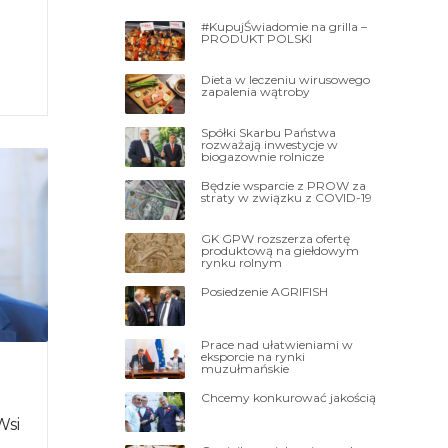
#KupujŚwiadomie na grilla –
PRODUKT POLSKI
Dieta w leczeniu wirusowego
zapalenia wątroby
ne 30
Spółki Skarbu Państwa
rozważają inwestycje w
biogazownie rolnicze
Będzie wsparcie z PROW za
straty w związku z COVID-19
GK GPW rozszerza ofertę
produktową na giełdowym
rynku rolnym
Posiedzenie AGRIFISH
Prace nad ułatwieniami w
eksporcie na rynki
muzułmańskie
Chcemy konkurować jakością
Wsi