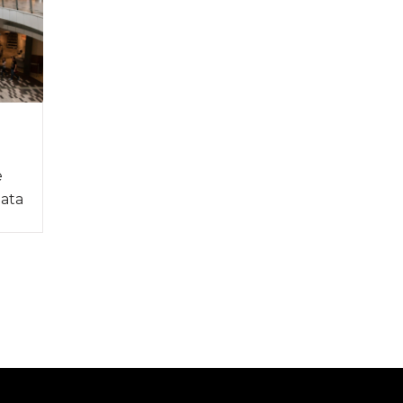
e
lata
]