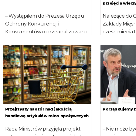
przejęcia wierz
– Wystąpiłem do Prezesa Urzędu
Należące do
Ochrony Konkurencji i
Zakłady Mięsn
Konsumentów o przeanalizowanie
część mienia 
aktualnej struktury cen żywności,
o.o. ZM Silesia 
ze szczególnym uwzględnieniem
rynku drobiu, […]
Przejrzysty nadzór nad jakością
Porządkujemy r
handlową artykułów rolno-spożywczych
Rada Ministrów przyjęła projekt
– Nie może być