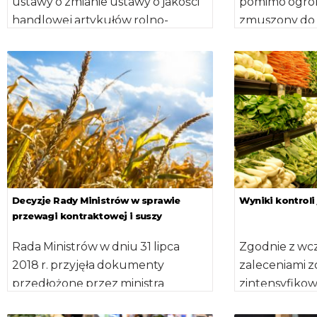
ustawy o zmianie ustawy o jakości
pomimo ogro
handlowej artykułów rolno-
zmuszony do 
spożywczych oraz niektórych
plonów poniż
innych ustaw, przedłożony przez
wytwarzania –
ministra […]
Decyzje Rady Ministrów w sprawie
Wyniki kontroli
przewagi kontraktowej i suszy
Rada Ministrów w dniu 31 lipca
Zgodnie z wc
2018 r. przyjęła dokumenty
zaleceniami z
przedłożone przez ministra
zintensyfikow
rolnictwa i rozwoju wsi: projekt
kontrolne na