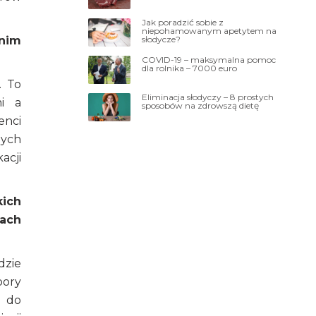
Jak poradzić sobie z
niepohamowanym apetytem na
słodycze?
 nim
COVID-19 – maksymalna pomoc
dla rolnika – 7000 euro
. To
Eliminacja słodyczy – 8 prostych
mi a
sposobów na zdrowszą dietę
enci
nych
acji
kich
dach
dzie
pory
u do