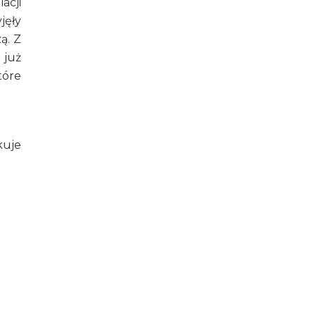
acji
jęły
ą. Z
 już
tóre
kuje