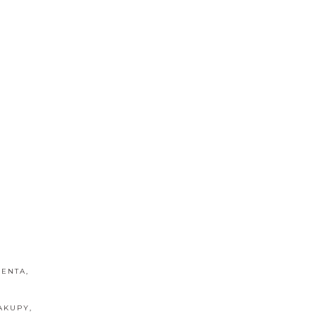
ENTA
,
AKUPY
,