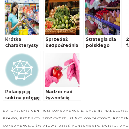
Krótka
Sprzedaż
Strategia dla
Ż
charakterysty
bezpośrednia
polskiego
f
ka
a regulacja
rolnictwa
l
konsumenta
„rolniczego
c
handlu
c
detalicznego”
w
r
„
?
Polacy piją
Nadzór nad
soki na potęgę
żywnością
GMO
EUROPEJSKIE CENTRUM KONSUMENCKIE
,
GALERIE HANDLOWE
PRAWO
,
PRODUKTY SPOŻYWCZE
,
PUNKT KONTAKTOWY
,
RZECZN
KONSUMENCKA
,
ŚWIATOWY DZIEŃ KONSUMENTA
,
ŚWIĘTO
,
UMO