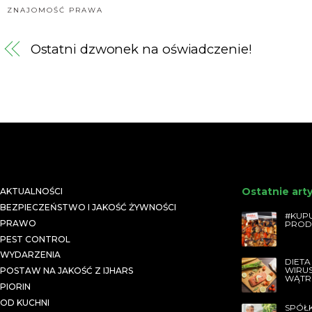
ZNAJOMOŚĆ PRAWA
Ostatni dzwonek na oświadczenie!
Ostatnie art
AKTUALNOŚCI
BEZPIECZEŃSTWO I JAKOŚĆ ŻYWNOŚCI
#KUPU
PRAWO
PROD
PEST CONTROL
WYDARZENIA
DIETA
WIRU
POSTAW NA JAKOŚĆ Z IJHARS
WĄTR
PIORIN
OD KUCHNI
SPÓŁ