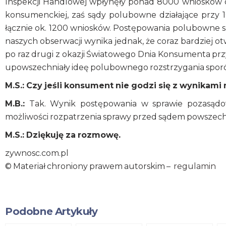
Inspekcji Handlowej wpłynęły ponad 8000 wniosków o 
konsumenckiej, zaś sądy polubowne działające przy 1
łącznie ok. 1200 wniosków. Postępowania polubowne są
naszych obserwacji wynika jednak, że coraz bardziej ot
po raz drugi z okazji Światowego Dnia Konsumenta pr
upowszechniały ideę polubownego rozstrzygania spor
M.S.: Czy jeśli konsument nie godzi się z wynikami 
M.B.:
Tak. Wynik postępowania w sprawie pozasądo
możliwości rozpatrzenia sprawy przed sądem powszec
M.S.: Dziękuję za rozmowę.
zywnosc.com.pl
© Materiał chroniony prawem autorskim –
regulamin
Podobne Artykuły