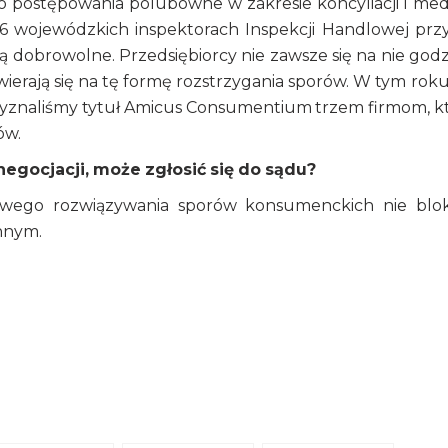
postępowania polubowne w zakresie koncyliacji i medi
6 wojewódzkich inspektorach Inspekcji Handlowej przy
 dobrowolne. Przedsiębiorcy nie zawsze się na nie godz
wierają się na tę formę rozstrzygania sporów. W tym roku
zyznaliśmy tytuł Amicus Consumentium trzem firmom, k
ów.
negocjacji, może zgłosić się do sądu?
wego rozwiązywania sporów konsumenckich nie blo
hnym.