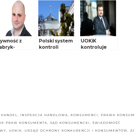
ywność z
Polski system
UOKiK
abryk-
kontroli
kontroluje
aboratoriów,
żywności
zyli czy
zeka nas
ielka
ewolucja
postagrarna”
,
HANDEL
,
INSPEKCJA HANDLOWA
,
KONSUMENCI
,
PRAWA KONSUM
IK PRAW KONSUMENTA
,
SĄD KONSUMENCKI
,
ŚWIADOMOŚĆ
WY
,
UOKIK
,
URZĄD OCHRONY KONKURENCJI I KONSUMENTÓW
,
Z