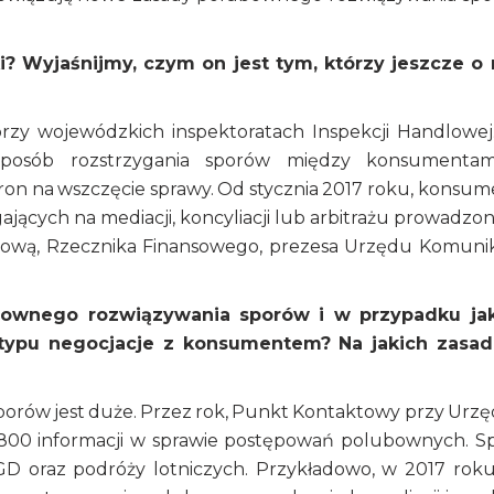
 Wyjaśnijmy, czym on jest tym, którzy jeszcze o
zy wojewódzkich inspektoratach Inspekcji Handlowej
 sposób rozstrzygania sporów między konsumenta
ron na wszczęcie sprawy. Od stycznia 2017 roku, konsum
ących na mediacji, koncyliacji lub arbitrażu prowadzo
lową, Rzecznika Finansowego, prezesa Urzędu Komunik
bownego rozwiązywania sporów i w przypadku ja
o typu negocjacje z konsumentem? Na jakich zasa
rów jest duże. Przez rok, Punkt Kontaktowy przy Urzę
800 informacji w sprawie postępowań polubownych. S
AGD oraz podróży lotniczych. Przykładowo, w 2017 rok