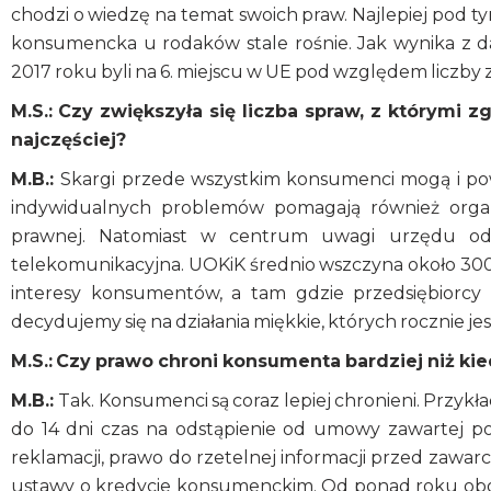
chodzi o wiedzę na temat swoich praw. Najlepiej pod 
konsumencka u rodaków stale rośnie. Jak wynika z
2017 roku byli na 6. miejscu w UE pod względem liczby 
M.S.:
Czy zwiększyła się liczba spraw, z którymi z
najczęściej?
M.B.:
Skargi przede wszystkim konsumenci mogą i po
indywidualnych problemów pomagają również organ
prawnej. Natomiast w centrum uwagi urzędu od k
telekomunikacyjna. UOKiK średnio wszczyna około 30
interesy konsumentów, a tam gdzie przedsiębiorcy 
decydujemy się na działania miękkie, których rocznie jest 
M.S.:
Czy prawo chroni konsumenta bardziej niż ki
M.B.:
Tak. Konsumenci są coraz lepiej chronieni. Przy
do 14 dni czas na odstąpienie od umowy zawartej po
reklamacji, prawo do rzetelnej informacji przed zawarci
ustawy o kredycie konsumenckim. Od ponad roku ob