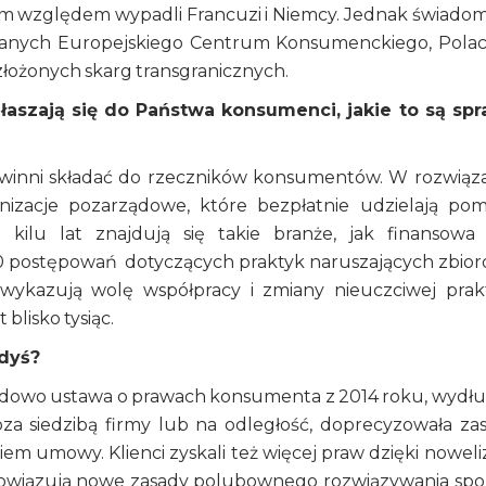
tym względem wypadli Francuzi i Niemcy. Jednak świado
 danych Europejskiego Centrum Konsumenckiego, Pola
złożonych skarg transgranicznych.
głaszają się do Państwa konsumenci, jakie to są sp
winni składać do rzeczników konsumentów. W rozwiąz
izacje pozarządowe, które bezpłatnie udzielają po
ilu lat znajdują się takie branże, jak finansowa
0 postępowań dotyczących praktyk naruszających zbio
wykazują wolę współpracy i zmiany nieuczciwej prakt
blisko tysiąc.
edyś?
kładowo ustawa o prawach konsumenta z 2014 roku, wydłu
za siedzibą firmy lub na odległość, doprecyzowała za
em umowy. Klienci zyskali też więcej praw dzięki noweliz
owiązują nowe zasady polubownego rozwiązywania sp