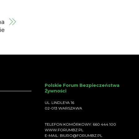
na
ie
Polskie Forum Bezpieczeństwa
Żywności
UL. LINDLEYA 16
02-013 WARSZAWA
TELEFON KOMÓRKOWY: 660 444 100
WWW.FORUMBZ.PL
E-MAIL: BIURO@FORUMBZ.PL