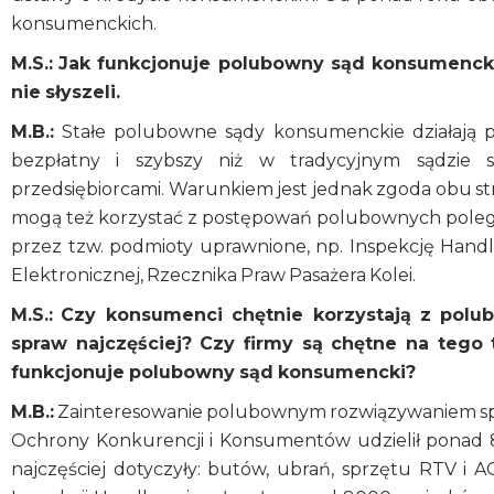
konsumenckich.
M.S.:
Jak funkcjonuje polubowny sąd konsumencki?
nie słyszeli.
M.B.:
Stałe polubowne sądy konsumenckie działają pr
bezpłatny i szybszy niż w tradycyjnym sądzie
przedsiębiorcami. Warunkiem jest jednak zgoda obu st
mogą też korzystać z postępowań polubownych polegaj
przez tzw. podmioty uprawnione, np. Inspekcję Hand
Elektronicznej, Rzecznika Praw Pasażera Kolei.
M.S.:
Czy konsumenci chętnie korzystają z polu
spraw najczęściej? Czy firmy są chętne na teg
funkcjonuje polubowny sąd konsumencki?
M.B.:
Zainteresowanie polubownym rozwiązywaniem spo
Ochrony Konkurencji i Konsumentów udzielił ponad 
najczęściej dotyczyły: butów, ubrań, sprzętu RTV i 