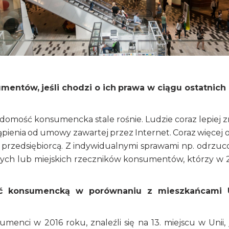
mentów, jeśli chodzi o ich prawa w ciągu ostatnich 
adomość konsumencka stale rośnie. Ludzie coraz lepiej z
tąpienia od umowy zawartej przez Internet. Coraz więcej 
przedsiębiorcą. Z indywidualnymi sprawami np. odrzuc
owych lub miejskich rzeczników konsumentów, którzy w 
ść konsumencką w porównaniu z mieszkańcami U
enci w 2016 roku, znaleźli się na 13. miejscu w Unii, j