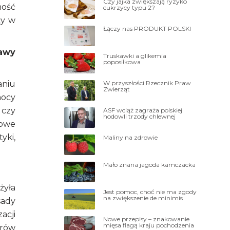
Czy jajka zwiększają ryzyko
mość
cukrzycy typu 2?
cy w
Łączy nas PRODUKT POLSKI
rawy
Truskawki a glikemia
poposiłkowa
W przyszłości Rzecznik Praw
aniu
Zwierząt
mocy
 czy
ASF wciąż zagraża polskiej
hodowli trzody chlewnej
rowe
yki,
Maliny na zdrowie
Mało znana jagoda kamczacka
żyła
Jest pomoc, choć nie ma zgody
na zwiększenie de minimis
sady
acji
Nowe przepisy – znakowanie
mięsa flagą kraju pochodzenia
orów