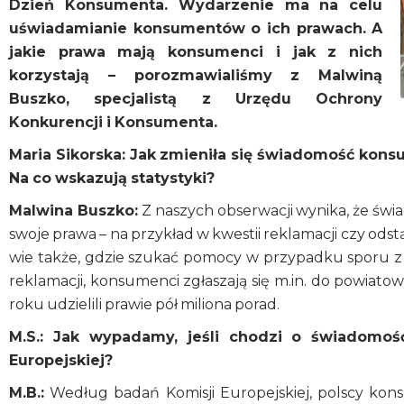
Dzień Konsumenta.
Wydarzenie ma na celu
uświadamianie konsumentów o ich prawach. A
jakie prawa mają konsumenci i jak z nich
korzystają – porozmawialiśmy z Malwiną
Buszko, specjalistą z Urzędu Ochrony
Konkurencji i Konsumenta.
Maria Sikorska: Jak zmieniła się świadomość konsu
Na co wskazują statystyki?
Malwina Buszko:
Z naszych obserwacji wynika, że świ
swoje prawa – na przykład w kwestii reklamacji czy ods
wie także, gdzie szukać pomocy w przypadku sporu z 
reklamacji, konsumenci zgłaszają się m.in. do powiat
roku udzielili prawie pół miliona porad.
M.S.: Jak wypadamy, jeśli chodzi o świadomo
Europejskiej?
M.B.:
Według badań Komisji Europejskiej, polscy konsum