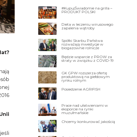
#KupujŚwiadomie na grilla –
PRODUKT POLSKI
Dieta w leczeniu wirusowego
zapalenia wątroby
Spółki Skarbu Państwa
rozważają inwestycje w
biogazownie rolnicze
lat?
Będzie wsparcie z PROW za
straty w związku z COVID-19
nają
GK GPW rozszerza ofertę
produktową na giełdowym
osób
rynku rolnym
onej
Posiedzenie AGRIFISH
2016
Prace nad ułatwieniami w
eksporcie na rynki
muzułmańskie
nii
Chcemy konkurować jakością
eśli