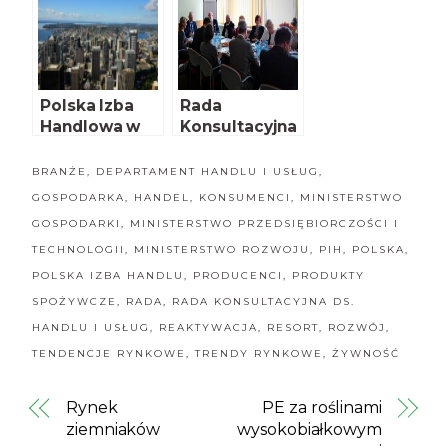
Polska Izba
Rada
Handlowa w
Konsultacyjna
USA
przy PIORiN
BRANŻE
,
DEPARTAMENT HANDLU I USŁUG
,
GOSPODARKA
,
HANDEL
,
KONSUMENCI
,
MINISTERSTWO
GOSPODARKI
,
MINISTERSTWO PRZEDSIĘBIORCZOŚCI I
TECHNOLOGII
,
MINISTERSTWO ROZWOJU
,
PIH
,
POLSKA
,
POLSKA IZBA HANDLU
,
PRODUCENCI
,
PRODUKTY
SPOŻYWCZE
,
RADA
,
RADA KONSULTACYJNA DS.
HANDLU I USŁUG
,
REAKTYWACJA
,
RESORT
,
ROZWÓJ
,
TENDENCJE RYNKOWE
,
TRENDY RYNKOWE
,
ŻYWNOŚĆ
Rynek
PE za roślinami
ziemniaków
wysokobiałkowym