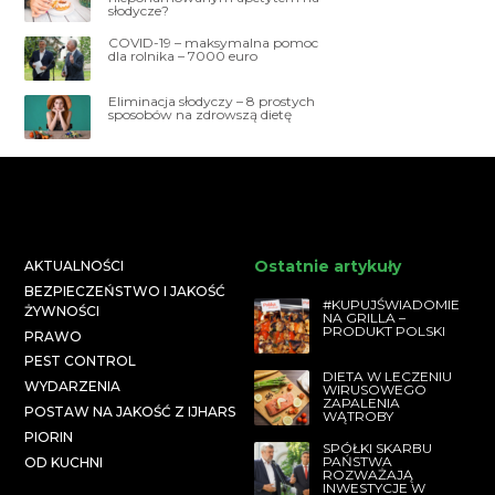
słodycze?
COVID-19 – maksymalna pomoc
dla rolnika – 7000 euro
Eliminacja słodyczy – 8 prostych
sposobów na zdrowszą dietę
Ostatnie artykuły
AKTUALNOŚCI
BEZPIECZEŃSTWO I JAKOŚĆ
#KUPUJŚWIADOMIE
ŻYWNOŚCI
NA GRILLA –
PRODUKT POLSKI
PRAWO
PEST CONTROL
DIETA W LECZENIU
WYDARZENIA
WIRUSOWEGO
ZAPALENIA
POSTAW NA JAKOŚĆ Z IJHARS
WĄTROBY
PIORIN
SPÓŁKI SKARBU
PAŃSTWA
OD KUCHNI
ROZWAŻAJĄ
INWESTYCJE W